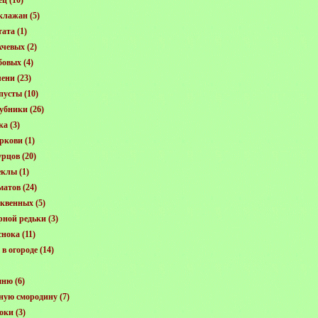
ец
(10)
клажан
(5)
тата
(1)
хчевых
(2)
бовых
(4)
лени
(23)
пусты
(10)
убники
(26)
ка
(3)
ркови
(1)
урцов
(20)
еклы
(1)
матов
(24)
квенных
(5)
рной редьки
(3)
снока
(11)
в огороде
(14)
шню
(6)
ную смородину
(7)
оки
(3)