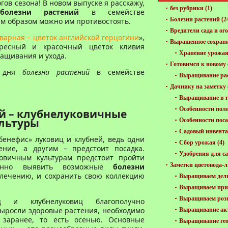
гов сезона! В новом выпуске я расскажу,
без рубрики
(1)
болезни растений
в семействе
Болезни растений
(2
им образом можно им противостоять.
Вредители сада и ог
варная – цветок английской герцогини
»,
Выращенное сохран
ересный и красочный цветок кливия
Хранение урожа
ращивания и ухода.
Готовимся к новому 
е дня
болезни растений
в семействе
Выращивание ра
Дачнику на заметку
Выращивание в т
Особенности пол
й – клубнелуковичные
льтуры
Особенности пос
Садовый инвент
бенефис» луковиц и клубней, ведь одни
Сбор урожая
(4)
ние, а другим – предстоит посадка.
Удобрения для са
овичным культурам предстоит пройти
Заметки цветовода-
менно выявить возможные
болезни
 лечению, и сохранить свою коллекцию
Выращиваем дел
Выращиваем пр
Выращиваем роз
 и клубнелуковиц благополучно
выросли здоровые растения, необходимо
Выращивание ак
 заранее, то есть осенью. Основные
Выращивание ге