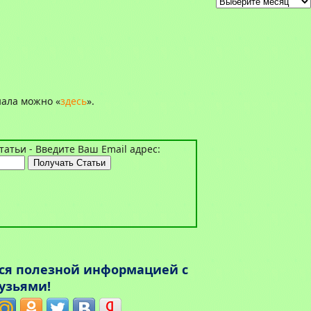
Архивы
нала можно «
здесь
».
атьи - Введите Ваш Email адрес:
ься полезной информацией с
узьями!