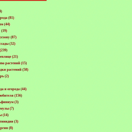
4)
орода
(81)
им
(44)
я
(19)
сезону
(87)
ссады
(32)
(239)
еплице
(21)
ива растений
(15)
адки растений
(58)
арь
(2)
да и огорода
(44)
любителя
(156)
ьфиниум
(3)
имулы
(7)
ы
(14)
тинидии
(3)
оргин
(8)