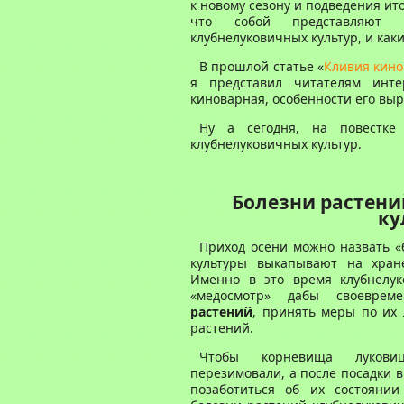
к новому сезону и подведения ито
что собой представляют
клубнелуковичных культур, и как
В прошлой статье «
Кливия кино
я представил читателям инт
киноварная, особенности его вы
Ну а сегодня, на повестк
клубнелуковичных культур.
Болезни растени
ку
Приход осени можно назвать «
культуры выкапывают на хране
Именно в это время клубнелук
«медосмотр» дабы своевре
растений
, принять меры по их
растений.
Чтобы корневища луковиц
перезимовали, а после посадки 
позаботиться об их состоянии