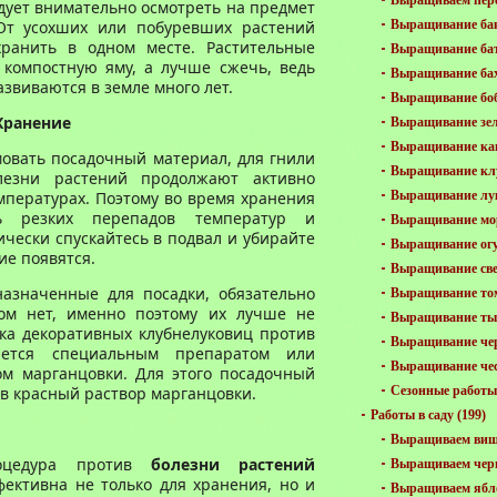
Выращиваем пер
дует внимательно осмотреть на предмет
От усохших или побуревших растений
Выращивание ба
хранить в одном месте. Растительные
Выращивание ба
 компостную яму, а лучше сжечь, ведь
Выращивание ба
звиваются в земле много лет.
Выращивание бо
Хранение
Выращивание зе
Выращивание ка
мовать посадочный материал, для гнили
Выращивание кл
лезни растений продолжают активно
мпературах. Поэтому во время хранения
Выращивание лу
ть резких перепадов температур и
Выращивание мо
ески спускайтесь в подвал и убирайте
Выращивание ог
ие появятся.
Выращивание св
назначенные для посадки, обязательно
Выращивание то
ком нет, именно поэтому их лучше не
Выращивание ты
ка декоративных клубнелуковиц против
Выращивание че
ляется специальным препаратом или
Выращивание че
м марганцовки. Для этого посадочный
 в красный раствор марганцовки.
Сезонные работы 
Работы в саду
(199)
Выращиваем ви
роцедура против
болезни растений
Выращиваем чер
ективна не только для хранения, но и
Выращиваем ябл