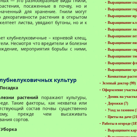
чных — это разнообразные виды гнили,
Выращивание гла
растения, посаженные в почву, но и
Выращивание го
наченный для хранение. Гнили могут
Выращивание ир
 декоративности растения в открытом
желтеет листва, увядают бутоны, но и к
Выращивание кл
Выращивание ли
Выращивание пе
ает клубнелуковичные – корневой клещ,
тели. Несмотря что вредители и болезни
Выращивание пи
ождение, мероприятия борьбы с ними,
Выращивание си
Выращивание тю
Выращивание фл
Выращивание хр
Комнатные расте
клубнелуковичных культур
Зеленый доктор
(99)
Посадка
Оформление участк
олезни растений
поражают культуры,
Домик на участк
еде. Такие факторы, как нехватка или
Дорожки
(7)
етствующий состав почвы существенно
Уход за газоном
(
этому, прежде чем высаживать
Цветы на даче
(21
вания сортов.
Работы в огороде
(18
Уборка
Выращиваем кар