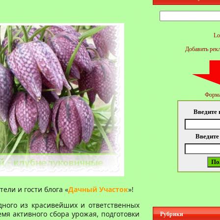
Найти:
Lo
Добавить рек
Форма
Введите 
Введите
ели и гости блога «
Дачный Участок
»!
дного из красивейших и ответственных
емя активного сбора урожая, подготовки
Рубрики