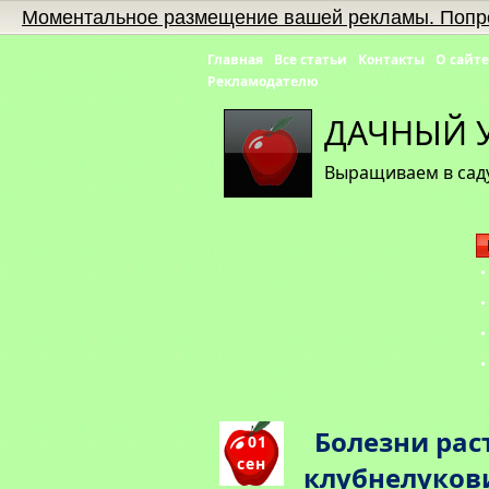
Моментальное размещение вашей рекламы. Попр
Главная
Все статьи
Контакты
О сайте
Рекламодателю
ДАЧНЫЙ 
Выращиваем в саду
Болезни рас
01
сен
клубнелуков