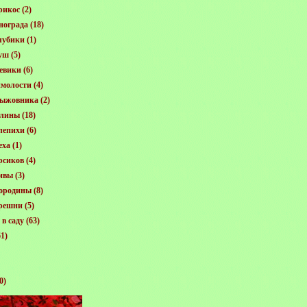
рикос
(2)
нограда
(18)
лубики
(1)
уш
(5)
евики
(6)
молости
(4)
рыжовника
(2)
алины
(18)
лепихи
(6)
еха
(1)
рсиков
(4)
ивы
(3)
ородины
(8)
решни
(5)
в саду
(63)
1)
0)