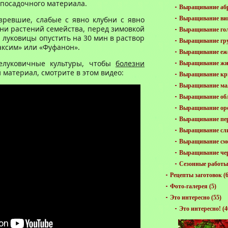
 посадочного материала.
Выращивание аб
зревшие, слабые с явно клубни с явно
Выращивание ви
и растений семейства, перед зимовкой
Выращивание го
а луковицы опустить на 30 мин в раствор
Выращивание гр
аксим» или «Фуфанон».
Выращивание еж
елуковичные культуры, чтобы
болезни
Выращивание жи
материал, смотрите в этом видео:
Выращивание к
Выращивание м
Выращивание об
Выращивание ор
Выращивание пе
Выращивание сл
Выращивание см
Выращивание че
Сезонные работы 
Рецепты заготовок
(6
Фото-галерея
(5)
Это интересно
(55)
Это интересно!
(4