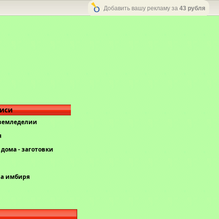
Добавить вашу рекламу за
43 рубля
писи
 земледелии
я
дома - заготовки
ва имбиря