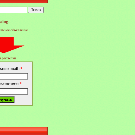
ading...
ламное обьявление
 рассылки
ваш e-mail:
*
 ваше имя:
*