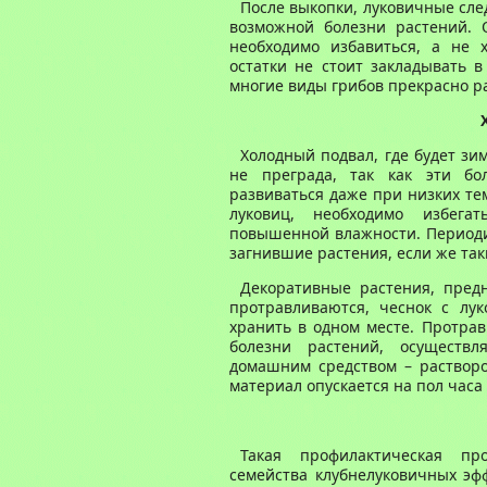
После выкопки, луковичные сле
возможной болезни растений. 
необходимо избавиться, а не 
остатки не стоит закладывать в
многие виды грибов прекрасно ра
Холодный подвал, где будет зи
не преграда, так как эти бо
развиваться даже при низких те
луковиц, необходимо избега
повышенной влажности. Периодич
загнившие растения, если же так
Декоративные растения, пред
протравливаются, чеснок с лу
хранить в одном месте. Протрав
болезни растений, осуществ
домашним средством – растворо
материал опускается на пол часа
Такая профилактическая п
семейства клубнелуковичных эфф