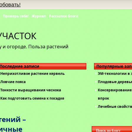
обовать!
Проверь себя!
Журнал
Рассылки блога
УЧАСТОК
 и огороде. Польза растений
Последние записи
Популярные за
Неприхотливое растение кервель
ЭМ-технологии в
Ловчие пояса
Плодовые деревь
Тонкости выращивания чеснока
Консервирование 
Как подготовить семена к посадке
впрок
Лечебные свойст
тений –
ичные
Поиск по блогу