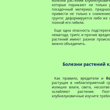
болезни растений клубнелукови
которые поражают не только 
посадочный материал, предназ
привести не только к снижению
грунте: деформируется либо же 
полной его гибели.
Еще одна опасность подстерег
нематода, трипс и прочие вреди
растений имеют разное происх
можно объединить.
Болезни растений 
Как правило, вредители и
б
растущее в неблагоприятной ср
излишек влаги, света, несоотв
ослабляют растение. По
клубнелуковичные изучите требо