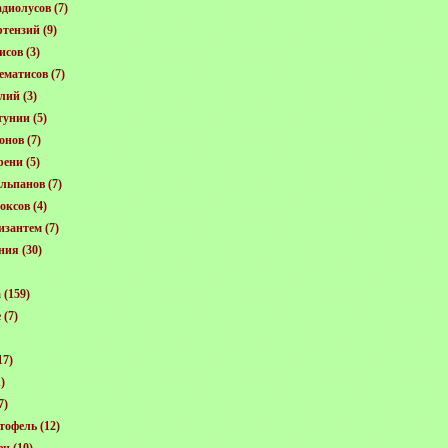
диолусов
(7)
ртензий
(9)
исов
(3)
ематисов
(7)
лий
(3)
тунии
(5)
онов
(7)
рени
(5)
льпанов
(7)
оксов
(4)
изантем
(7)
ния
(30)
а
(159)
е
(7)
17)
)
7)
тофель
(12)