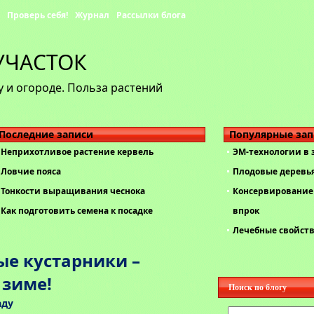
Проверь себя!
Журнал
Рассылки блога
УЧАСТОК
 и огороде. Польза растений
Последние записи
Популярные за
Неприхотливое растение кервель
ЭМ-технологии в
Ловчие пояса
Плодовые деревь
Тонкости выращивания чеснока
Консервирование 
Как подготовить семена к посадке
впрок
Лечебные свойст
е кустарники –
 зиме!
Поиск по блогу
аду
Найти: