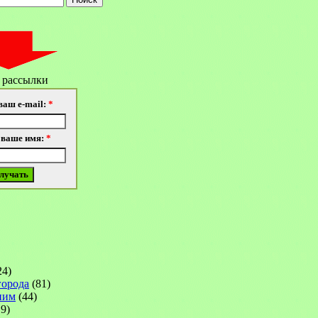
 рассылки
ваш e-mail:
*
 ваше имя:
*
24)
города
(81)
ним
(44)
9)