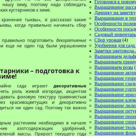
Готовимся к новому
 нашу зиму, поэтому надо соблюдать
Выращивание расс
ких кустарников к зиме.
Дачнику на заметку
Выращивание в те
хранение тыквы», я рассказал какие
Особенности полив
ыквы, когда правильно начинать сбор
Особенности посад
Садовый инвентарь
к правильно подготовить
декоративные
Сбор урожая
(4)
ни еще не один год были украшением
Удобрения для сада
Заметки цветовода
Выращиваем дельф
Выращиваем прим
Выращиваем розы
(
тарники – подготовка к
Выращивание акти
зиме!
Выращивание геор
Выращивание глад
изайне сада играют
декоративные
Выращивание горт
нять роль живой изгороди, акцентом
Выращивание ирис
адавать фоновую текстуру травянистым
Выращивание клем
ез красивоцветущих и декоративно
Выращивание лили
диться ни один сад. Поэтому так важно
Выращивание пету
Выращивание пион
Выращивание сире
дным растениям необходимо в начале
Выращивание тюль
ние азотсодержащих удобрений,
Выращивание флок
леной массы. Прирост текущего года