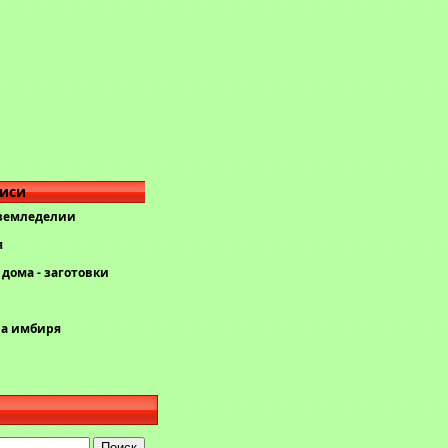
писи
 земледелии
я
дома - заготовки
ва имбиря