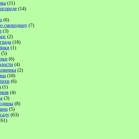
ока
(11)
 огороде
(14)
ю
(6)
ю смородину
(7)
и
(3)
кос
(2)
града
(18)
бики
(1)
(5)
ики
(6)
лости
(4)
жовника
(2)
ины
(18)
пихи
(6)
а
(1)
иков
(4)
ы
(3)
родины
(8)
шни
(5)
саду
(63)
(61)