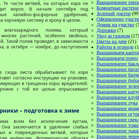
Выращивание хриз
 Те части ветвей, на которых кора не
Комнатные растени
едит мороз. В начале сентября под
Зеленый доктор
(99
ные калийно-фосфорные удобрения,
Оформление участк
 корневую систему и крону в целом.
Домик на участке
(7
влагозарядного полива, который
Дорожки
(7)
 многих растений, особенно хвойных,
Уход за газоном
(17
й. Такой полив проводят, в зависимости
Цветы на даче
(21)
на, в октябре — ноябре, до наступления
Работы в огороде
(1
Выращиваем карто
Выращиваем перец
Выращивание бакл
Выращивание батат
е схода листа обрабатывают по коре
Выращивание бахч
товят согласно инструкции на упаковке.
Выращивание бобо
зимующих в трещинах коры вредителей.
Выращивание зеле
арники с той же целью опрыскивают
Выращивание капу
Выращивание клуб
Выращивание лука
Выращивание морк
рники – подготовка к зиме
Выращивание огур
Выращивание свек
дима всем без исключения кустам,
Выращивание тома
 Она заключается в удалении слабых
Выращивание тык
ных и поврежденных ветвей, которые
Выращивание черн
ития инфекции. Формирующая обрезка