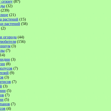
 сезону
(87)
ады
(32)
(239)
плице
(21)
а растений
(15)
ки растений
(58)
(2)
 и огорода
(44)
-любителя
(156)
иниум
(3)
улы
(7)
14)
нидии
(3)
гин
(8)
иолусов
(7)
ензий
(9)
ов
(3)
атисов
(7)
й
(3)
нии
(5)
ов
(7)
ни
(5)
панов
(7)
сов
(4)