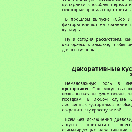
кустарники способны пережить
некоторые правила подготовки та
В прошлом выпуске «Сбор и 
факторы влияют на хранение т
культуры.
Ну а сегодня рассмотрим, ка
кустарники
к зимовке, чтобы о
дачного участка.
Декоративные кус
Немаловажную роль в д
кустарники
. Они могут выпол
возвышаться на фоне газона, з
посадкам. В любом случае б
лиственных кустарников не обхо
сохранить эту красоту зимой.
Всем без исключения древови
августа прекратить внесе
стимулирующих наращивание зе