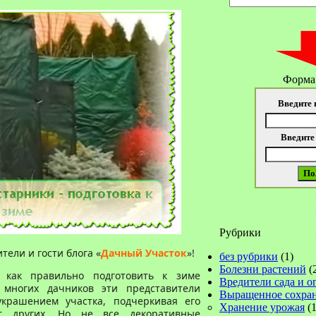
Форма
Введите 
Введите
Рубрики
ели и гости блога «
Дачный Участок
»!
без рубрики
(1)
Болезни растений
(
 как правильно подготовить к зиме
Вредители сада и о
 многих дачников эти представители
Выращенное сохра
украшением участка, подчеркивая его
Хранение урожая
(1
от других. Но не все декоративные