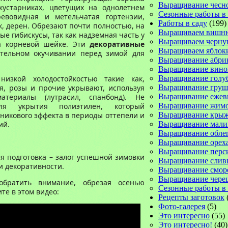
Выращивание чесн
кустарниках, цветущих на однолетнем
Сезонные работы в
евовидная и метельчатая гортензии,
Работы в саду
(199)
, дерен. Обрезают почти полностью, на
Выращиваем вишн
ые гибискусы, так как надземная часть у
Выращиваем черну
а корневой шейке. Эти
декоративные
Выращиваем яблок
тельном окучивании перед зимой для
Выращивание абри
Выращивание вино
низкой холодостойкостью такие как,
Выращивание голу
я, розы и прочие укрывают, используя
Выращивание груш
териалы (лутрасил, спанбонд). Не
Выращивание ежев
ля укрытия полиэтилен, который
Выращивание жимо
никового эффекта в периоды оттепели и
Выращивание кры
ий.
Выращивание мал
Выращивание обле
Выращивание орех
Выращивание перс
я подготовка – залог успешной зимовки
Выращивание слив
и декоративности.
Выращивание смо
Выращивание чере
обратить внимание, обрезая осенью
Сезонные работы в 
ите в этом видео:
Рецепты заготовок
Фото-галерея
(5)
Это интересно
(55)
Это интересно!
(40)