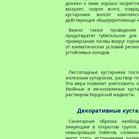
должен к зиме хорошо окорится.
вызреет, скорее всего, повр
кустарники вносят комплекс
действующие общеукрепляюще на
Важно также проведение 
предотвратит губительное для
промерзание почвы вокруг корне
от климатических условий регио
устойчивых холодов.
Листопадные кустарники посл
железным купоросом, раствор го
Эта мера позволит уничтожить 
Хвойные и вечнозеленые куст
раствором бордоской жидкости.
Декоративные куста
Санитарная обрезка необхо
зимующим в открытом грунте.
невызревших побегов, сломан
могут стать источниками разв