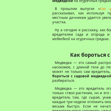
медведкой
на огуречных грядках
В прошлом выпуске «
Как у
рассказывал, как используя
местным дачникам удается увел
участка.
Ну а сегодня я расскажу, как 
вредителем сада и огорода и
медведкой
на огуречных грядках.
Как бороться 
Медведка — это самый распро
насекомое, с длиной тела до пя
может не только сам вредитель,
бороться с садовой медведко
разбираться.
Медведка — это вредитель ог
только ствол растения, но и его
вредитель там, где сырая, уна
каждые три недели отложить око
весьма быстро. Если не начат
вредители могут заполнить целый