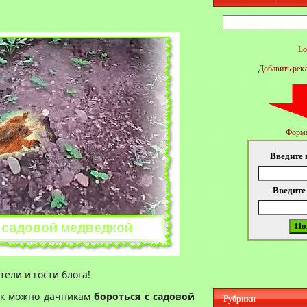
Найти:
Lo
Добавить рек
Форма
Введите 
Введите
ели и гости блога!
как можно дачникам
бороться с садовой
Рубрики