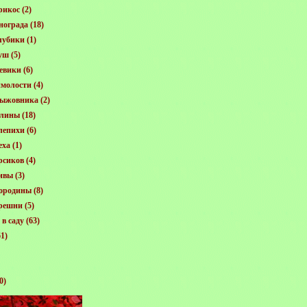
рикос
(2)
нограда
(18)
лубики
(1)
уш
(5)
евики
(6)
молости
(4)
рыжовника
(2)
алины
(18)
лепихи
(6)
еха
(1)
рсиков
(4)
ивы
(3)
ородины
(8)
решни
(5)
в саду
(63)
1)
0)