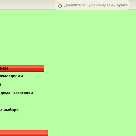
Добавить вашу рекламу за
42 рубля
писи
 земледелии
я
дома - заготовки
ва имбиря