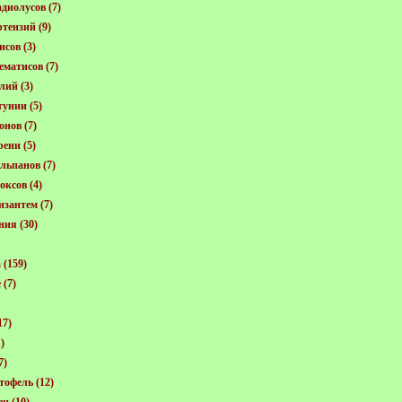
диолусов
(7)
ртензий
(9)
исов
(3)
ематисов
(7)
лий
(3)
тунии
(5)
онов
(7)
рени
(5)
льпанов
(7)
оксов
(4)
изантем
(7)
ния
(30)
а
(159)
е
(7)
17)
)
7)
тофель
(12)