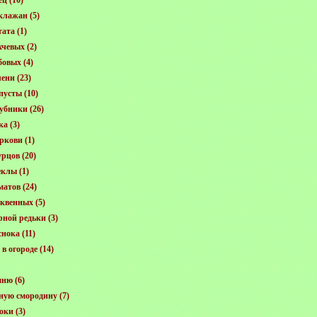
ец
(10)
клажан
(5)
тата
(1)
хчевых
(2)
бовых
(4)
лени
(23)
пусты
(10)
убники
(26)
ка
(3)
ркови
(1)
урцов
(20)
еклы
(1)
матов
(24)
квенных
(5)
рной редьки
(3)
снока
(11)
в огороде
(14)
шню
(6)
ную смородину
(7)
оки
(3)