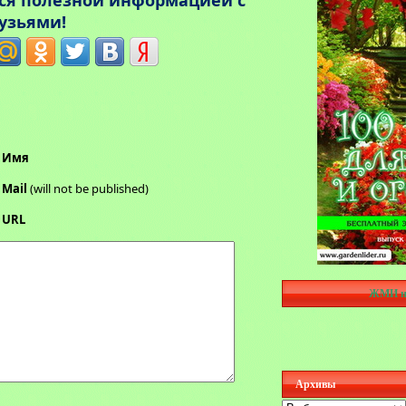
ься полезной информацией с
узьями!
Имя
Mail
(will not be published)
URL
ЖМИ н
Архивы