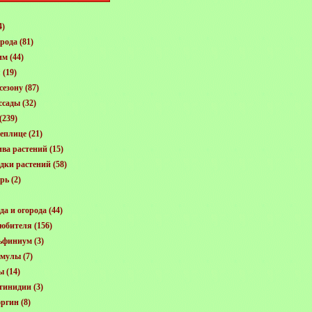
4)
орода
(81)
им
(44)
я
(19)
сезону
(87)
ссады
(32)
(239)
еплице
(21)
ива растений
(15)
адки растений
(58)
арь
(2)
да и огорода
(44)
любителя
(156)
ьфиниум
(3)
имулы
(7)
ы
(14)
тинидии
(3)
оргин
(8)