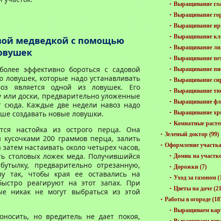
Выращивание гла
Выращивание го
Выращивание ир
Выращивание кл
овой медведкой с помощью
Выращивание ли
овушек
Выращивание пе
иболее эффективно бороться с садовой
Выращивание пи
 ловушек, которые надо устанавливать
Выращивание си
оз является одной из ловушек. Его
Выращивание тю
 или доски, предварительно уложенные
Выращивание фл
т сюда. Каждые две недели навоз надо
льше создавать новые ловушки.
Выращивание хр
Комнатные расте
тся настойка из острого перца. Она
Зеленый доктор
(99)
и кусочками 200 граммов перца, залить
Оформление участк
 затем настаивать около четырех часов,
ть столовых ложек меда. Получившийся
Домик на участк
бутылку, предварительно отрезанную,
Дорожки
(7)
ву так, чтобы края ее оставались на
Уход за газоном
(
быстро реагируют на этот запах. При
Цветы на даче
(21
ые никак не могут выбраться из этой
Работы в огороде
(18
Выращиваем кар
оносить, но вредитель не дает покоя,