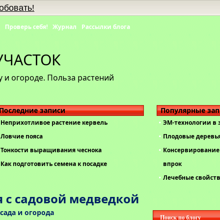
обовать!
Проверь себя!
Журнал
Рассылки блога
УЧАСТОК
 и огороде. Польза растений
Последние записи
Популярные за
Неприхотливое растение кервель
ЭМ-технологии в
Ловчие пояса
Плодовые деревь
Тонкости выращивания чеснока
Консервирование 
Как подготовить семена к посадке
впрок
Лечебные свойст
я с садовой медведкой
сада и огорода
Поиск по блогу