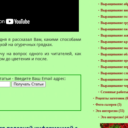
Выращивание аб
Выращивание ви
Выращивание го
Выращивание гр
Выращивание еж
Выращивание жи
одня я рассказал Вам, какими способами
Выращивание к
кой на огуречных грядках.
Выращивание м
чу на вопрос одного из читателей, как
Выращивание об
ом до цветения и после.
Выращивание ор
Выращивание пе
Выращивание сл
атьи - Введите Ваш Email адрес:
Выращивание см
Выращивание че
Сезонные работы 
Рецепты заготовок
(6
Фото-галерея
(5)
Это интересно
(55)
Это интересно!
(4