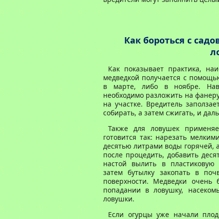
Как бороться с сад
л
Как показывает практика, на
медведкой получается с помощью
в марте, либо в ноябре. Нав
необходимо разложить на фанеру
на участке. Вредитель заползае
собирать, а затем сжигать, и да
Также для ловушек применяе
готовится так: нарезать мелким
десятью литрами воды горячей, а
после процедить, добавить деся
настой вылить в пластиковую 
затем бутылку закопать в поч
поверхности. Медведки очень 
попадании в ловушку, насеком
ловушки.
Если огурцы уже начали плод