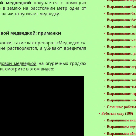
Выращиваем пер
ой медведкой
получается с помощью
Выращивание ба
ь в землю на расстоянии метр одна от
 ольхи отпугивает медведку.
Выращивание ба
Выращивание ба
Выращивание бо
довой медведкой: приманки
Выращивание зе
Выращивание ка
анки, такие как препарат «Медведко-с».
Выращивание кл
 не растворяются, а убивают вредителя
Выращивание лу
Выращивание мо
адовой медведкой
на огуречных грядках
Выращивание ог
и, смотрите в этом видео:
Выращивание св
Выращивание то
Выращивание ты
Выращивание че
Выращивание че
Сезонные работы 
Работы в саду
(199)
Выращиваем ви
Выращиваем чер
Выращиваем ябл