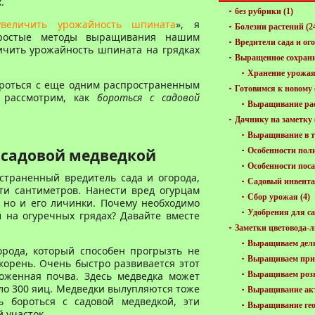
.
без рубрики
(1)
величить урожайность шпината
», я
Болезни растений
(2
 простые методы выращивания нашим
Вредители сада и ог
ичить урожайность шпината на грядках
Выращенное сохран
Хранение урожа
бороться с еще одним распространенным
Готовимся к новому 
 рассмотрим, как
бороться с садовой
Выращивание ра
Дачнику на заметку
Выращивание в т
с садовой медведкой
Особенности пол
Особенности пос
страненный вредитель сада и огорода,
Садовый инвент
ти сантиметров. Нанести вред огурцам
Сбор урожая
(4)
 но и его личинки. Почему необходимо
Удобрения для са
й
на огуречных грядах? Давайте вместе
Заметки цветовода-
Выращиваем дел
орода, который способен прогрызть не
Выращиваем пр
 корень. Очень быстро развивается этот
воженная почва. Здесь медведка может
Выращиваем роз
ло 300 яиц. Медведки вылупляются тоже
Выращивание ак
ь бороться с садовой медведкой, эти
Выращивание ге
 участок.