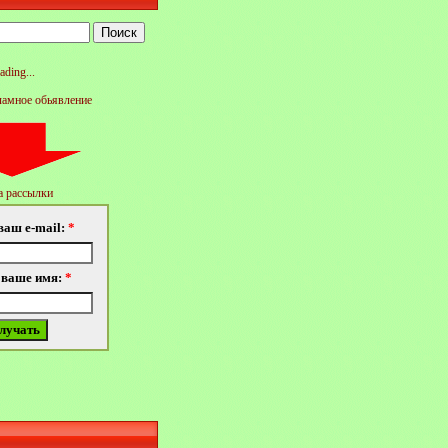
ading...
ламное обьявление
 рассылки
ваш e-mail:
*
 ваше имя:
*