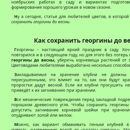
ноябрьских работах в саду и вариантах подгото
формирования хорошего урожая в новом сезоне.
Н
у а сегодня, статья для любителей цветов, в которой
сохранить георгины до весны
.
Как
сохранить георгины до в
Г
еоргины – настоящий яркий праздник в саду. Хоч
повторился и в следующем году, но для этого без потерь
георгины до весны,
уберечь корневища растений от з
Цветоводами-любителями выработано несколько способов
З
акладываемые на хранение клубни не должны
пересушенными, это влияет на то, как они будут хра
проростки дадут весной. Если же клубни просушить не
приведёт к их загниванию при хранении.
В
се механические повреждения перед закладкой подр
порошком древесного угля. Чтобы сохранить георгины
допустить загнивание корневой шейки при хранени
опудривают золой или мелом.
М
ожно, как вариант обмакивать пеньки клубней 
известь, разведенную водой до «густоты сметаны». М