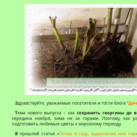
З
дравствуйте, уважаемые посетители и гости блога “
Дач
Т
ема нового выпуска – как
сохранить георгины до в
середина ноября, зима не за горами. Поэтому, как р
подготовить любимые цветы к морозному периоду.
В
прошлой статье «
Почва в саду, задернение или пар