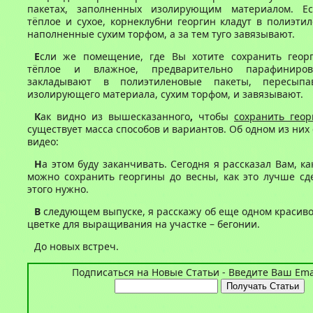
пакетах, заполненных изолирующим материалом. Е
тёплое и сухое, корнеклубни георгин кладут в полиэти
наполненные сухим торфом, а за тем туго завязывают.
Е
сли же помещение, где Вы хотите сохранить геор
тёплое и влажное, предварительно парафиниро
закладывают в полиэтиленовые пакеты, пересыпа
изолирующего материала, сухим торфом, и завязывают.
К
ак видно из вышесказанного
,
чтобы
сохранить гео
существует масса способов и вариантов. Об одном из них
видео:
Н
а этом буду заканчивать. Сегодня я рассказал Вам, к
можно сохранить георгины до весны, как это лучше сд
этого нужно.
В
следующем выпуске, я расскажу об еще одном красив
цветке для выращивания на участке – бегонии.
До новых встреч.
Подписаться на Новые Статьи - Введите Ваш Emai