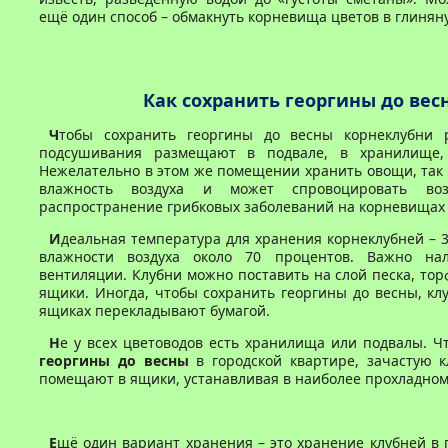
ещё один способ – обмакнуть корневища цветов в глинян
Как сохранить георгины до вес
Ч
тобы сохранить георгины до весны корнеклубни 
подсушивания размещают в подвале, в хранилище, 
Нежелательно в этом же помещении хранить овощи, так 
влажность воздуха и может спровоцировать во
распространение грибковых заболеваний на корневищах 
И
деальная температура для хранения корнеклубней – 3
влажности воздуха около 70 процентов. Важно на
вентиляции. Клубни можно поставить на слой песка, тор
ящики. Иногда, чтобы сохранить георгины до весны, кл
ящиках перекладывают бумагой.
Н
е у всех цветоводов есть хранилища или подвалы. 
георгины до весны
в городской квартире, зачастую к
помещают в ящики, устанавливая в наиболее прохладном
Е
щё один вариант хранения – это хранение клубней в