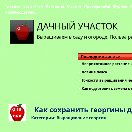
Главная
Все статьи
Контакты
О сайте
Проверь себя!
Журнал
Рекламодателю
ДАЧНЫЙ УЧАСТОК
Выращиваем в саду и огороде. Польза р
Последние записи
Неприхотливое растение 
Ловчие пояса
Тонкости выращивания че
Как подготовить семена к 
Как сохранить георгины 
16
ноя
Категории:
Выращивание георгин