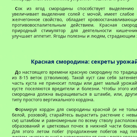
С
ок из ягод смородины способствует выделению
увеличивает выделение солей с мочой, имеет слабое 
желчегонное свойство, обладает кровоостанавливающ
противовоспалительным действием. Красная сморо
природный стимулятор для деятельности кишечни
улучшает аппетит. Ягоды полезны и людям, страдающим 
Красная смородина: секреты урожа
Д
о настоящего времени красную смородину по тради
из 8-15 веток (стволиков). Такой куст сам себя затеняе
часть куста не приносит плоды или дает малый урожай
кусте поселяются вредители и болезни. Чтобы этого из
смородина должна выращиваться в штамбе, или, други
типу простого вертикального кордона.
Ф
ормируя кордон для смородины красной (и не тольк
белой, розовой), старайтесь вырастить растение с невы
см) штамбом и равномерным по всему стволу располож
образований и цветковых почек в нижней части боковы
Для этого летом побег (продолжение побегов над 
листом, иногда выше) в зависимости от силы роста среза