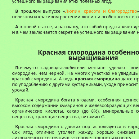
успешного выращивания этих полезных ягод.
В
прошлом выпуске «
Люпин: красота и благородство
полезном и красивом растении люпин и особенностях ег
А
в новой статье, я расскажу, что собой представляет
кр
и в чем заключается секрет ее успешного выращивания н
Красная смородина особенн
выращивания
П
очему-то садоводы-любители меньше уделяют вни
смородине, чем черной. На многих участках не увидишь 
красной смородины. А ведь
красная смородина
даже пр
по уподоблению с другими кустарниками, уходе приноси
урожай.
К
расная смородина богата ягодами, особенная ценно
высоком содержании кумаринов и железообразующих вещ
органические кислоты, сахар (до 8%), минеральные с
вещества, красящие вещества, витамин С.
К
расная смородина с давних пор используется в нар
Сок ягод отлично утоляет жажду, хорошо снижает
лихорадочных состояниях, устраняет тошноты и рвоту.