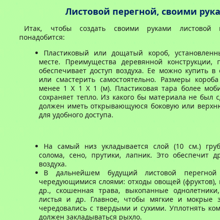
Листовой перегной, своими рук
Итак, чтобы создать своими руками листовой 
понадобится:
Пластиковый или дощатый короб, установлен
месте. Преимущества деревянной конструкции, 
обеспечивает доступ воздуха. Ее можно купить в
или смастерить самостоятельно. Размеры короба
менее 1 Х 1 Х 1 (м). Пластиковая тара более мо
сохраняет тепло. Из какого бы материала не был с
должен иметь открывающуюся боковую или верхн
для удобного доступа.
На самый низ укладывается слой (10 см.) груб
солома, сено, прутики, лапник. Это обеспечит д
воздуха.
В дальнейшем будущий листовой перегной 
чередующимися слоями: отходы овощей (фруктов),
др., скошенная трава, выкопанные однолетники
листья и др. Главное, чтобы мягкие и мокрые 
чередовались с твердыми и сухими. Уплотнять ком
должен закладываться рыхло.