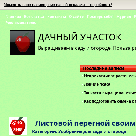
Моментальное размещение вашей рекламы. Попробовать!
Главная
Все статьи
Контакты
О сайте
Проверь себя!
Журнал
Рекламодателю
ДАЧНЫЙ УЧАСТОК
Выращиваем в саду и огороде. Польза р
Последние записи
Неприхотливое растение 
Ловчие пояса
Тонкости выращивания че
Как подготовить семена к 
Листовой перегной свои
19
янв
Категории:
Удобрения для сада и огорода