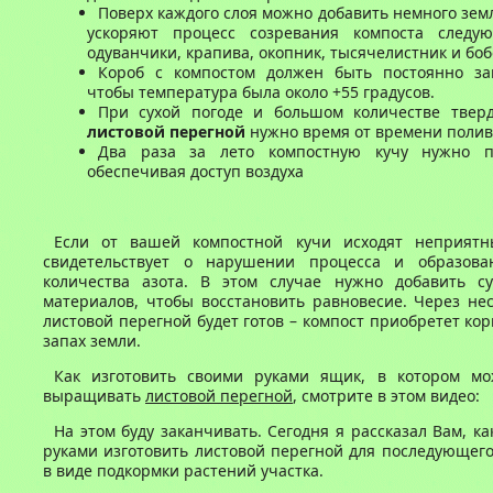
Поверх каждого слоя можно добавить немного зем
ускоряют процесс созревания компоста следу
одуванчики, крапива, окопник, тысячелистник и бо
Короб с компостом должен быть постоянно зак
чтобы температура была около +55 градусов.
При сухой погоде и большом количестве твер
листовой перегной
нужно время от времени полив
Два раза за лето компостную кучу нужно пе
обеспечивая доступ воздуха
Если от вашей компостной кучи исходят неприятн
свидетельствует о нарушении процесса и образова
количества азота. В этом случае нужно добавить с
материалов, чтобы восстановить равновесие. Через не
листовой перегной будет готов – компост приобретет ко
запах земли.
Как изготовить своими руками ящик, в котором м
выращивать
листовой перегной
, смотрите в этом видео:
На этом буду заканчивать. Сегодня я рассказал Вам, к
руками изготовить листовой перегной для последующег
в виде подкормки растений участка.