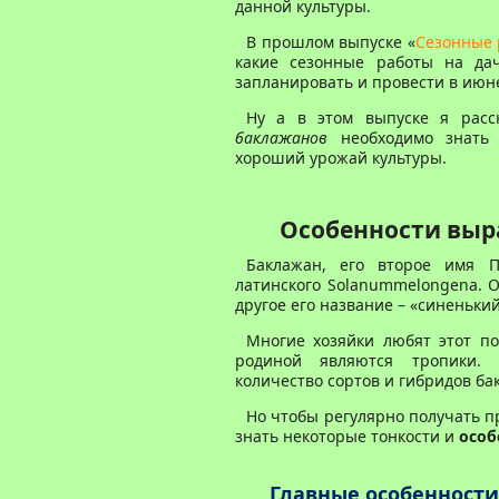
данной культуры.
В прошлом выпуске «
Сезонные 
какие сезонные работы на дач
запланировать и провести в июн
Ну а в этом выпуске я расс
баклажанов
необходимо знать 
хороший урожай культуры.
Особенности вы
Баклажан, его второе имя П
латинского Solanummelongena. О
другое его название – «синеньки
Многие хозяйки любят этот по
родиной являются тропики. 
количество сортов и гибридов ба
Но чтобы регулярно получать 
знать некоторые тонкости и
особ
Главные особенност