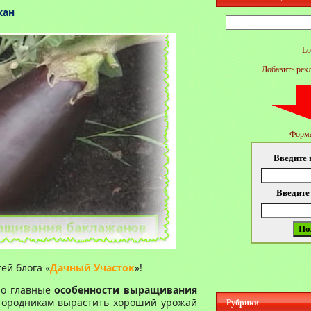
жан
Найти:
Lo
Добавить рек
Форма
Введите 
Введите
ей блога «
Дачный Участок
»!
ро главные
особенности выращивания
огородникам вырастить хороший урожай
Рубрики