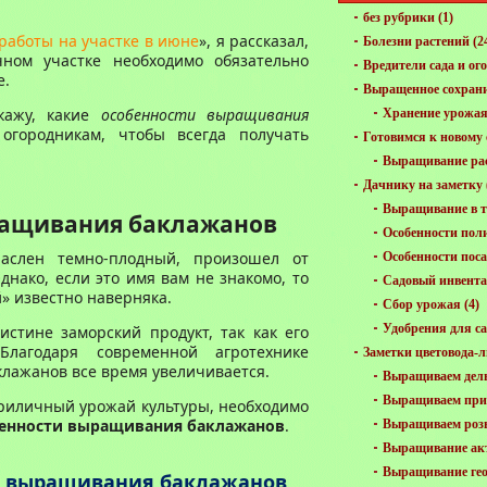
без рубрики
(1)
работы на участке в июне
», я рассказал,
Болезни растений
(2
ном участке необходимо обязательно
Вредители сада и ог
е.
Выращенное сохран
кажу, какие
особенности выращивания
Хранение урожа
огородникам, чтобы всегда получать
Готовимся к новому 
Выращивание ра
Дачнику на заметку
Выращивание в т
ращивания баклажанов
Особенности пол
аслен темно-плодный, произошел от
Особенности пос
днако, если это имя вам не знакомо, то
Садовый инвент
й» известно наверняка.
Сбор урожая
(4)
Удобрения для са
истине заморский продукт, так как его
Благодаря современной агротехнике
Заметки цветовода-
клажанов все время увеличивается.
Выращиваем дел
Выращиваем пр
приличный урожай культуры, необходимо
енности выращивания баклажанов
.
Выращиваем роз
Выращивание ак
Выращивание ге
и выращивания баклажанов