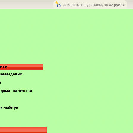
Добавить вашу рекламу за
42 рубля
писи
 земледелии
я
дома - заготовки
ва имбиря