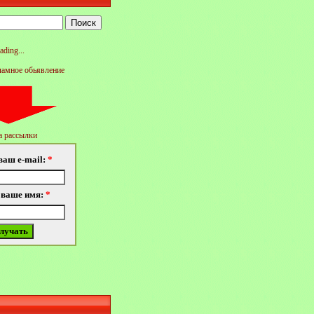
ading...
ламное обьявление
 рассылки
ваш e-mail:
*
 ваше имя:
*