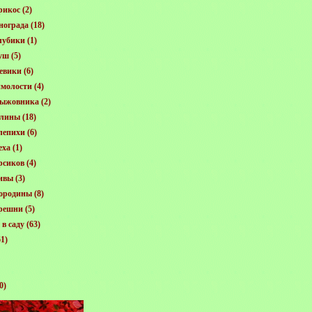
рикос
(2)
нограда
(18)
лубики
(1)
уш
(5)
евики
(6)
молости
(4)
рыжовника
(2)
алины
(18)
лепихи
(6)
еха
(1)
рсиков
(4)
ивы
(3)
ородины
(8)
решни
(5)
в саду
(63)
1)
0)