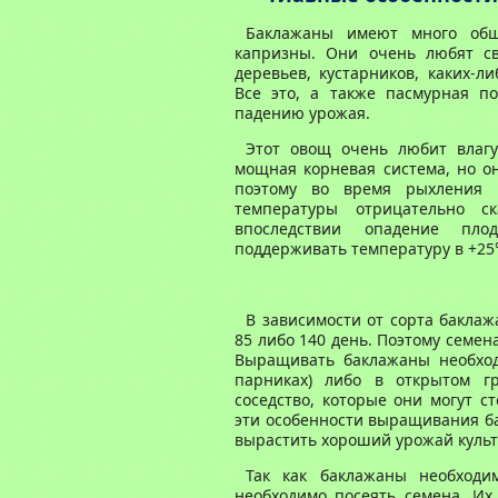
Баклажаны имеют много об
капризны. Они очень любят св
деревьев, кустарников, каких-л
Все это, а также пасмурная по
падению урожая.
Этот овощ очень любит влагу
мощная корневая система, но он
поэтому во время рыхления н
температуры отрицательно с
впоследствии опадение плод
поддерживать температуру в +25
В зависимости от сорта баклаж
85 либо 140 день. Поэтому семе
Выращивать баклажаны необход
парниках) либо в открытом гр
соседство, которые они могут с
эти особенности выращивания ба
вырастить хороший урожай культ
Так как баклажаны необходи
необходимо посеять семена. Их 