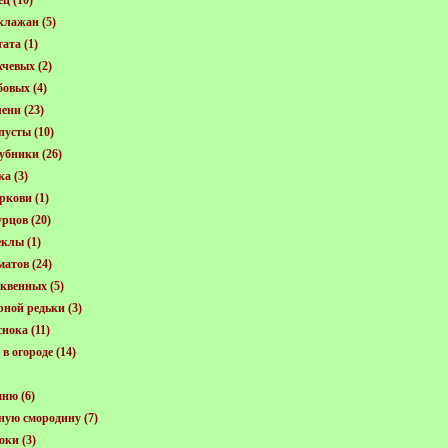
ец
(10)
клажан
(5)
тата
(1)
хчевых
(2)
бовых
(4)
лени
(23)
пусты
(10)
убники
(26)
ка
(3)
ркови
(1)
урцов
(20)
еклы
(1)
матов
(24)
квенных
(5)
рной редьки
(3)
снока
(11)
в огороде
(14)
шню
(6)
ную смородину
(7)
оки
(3)