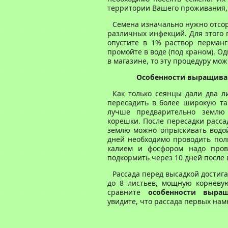
территории Вашего проживания, 
Семена изначально нужно отсор
различных инфекций. Для этого 
опустите в 1% раствор перманг
промойте в воде (под краном). О
в магазине, то эту процедуру мо
Особенности выращиван
Как только сеянцы дали два л
пересадить в более широкую та
лучше предварительно землю
корешки. После пересадки рассад
землю можно опрыскивать водой
дней необходимо проводить поли
калием и фосфором надо пров
подкормить через 10 дней после 
Рассада перед высадкой достига
до 8 листьев, мощную корневую
сравните
особенности выра
увидите, что рассада первых нам