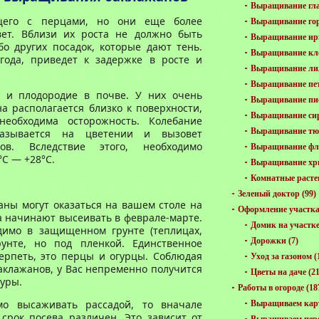
Выращивание гла
щего с перцами, но они еще более
Выращивание го
ет. Вблизи их роста не должно быть
Выращивание ир
ибо других посадок, которые дают тень.
Выращивание кл
года, приведет к задержке в росте и
Выращивание ли
Выращивание пе
 и плодородие в почве. У них очень
Выращивание пи
а располагается близко к поверхности,
Выращивание си
еобходима осторожность. Колебание
Выращивание тю
казывается на цветении и вызовет
ов. Вследствие этого, необходимо
Выращивание фл
°C — +28°C.
Выращивание хр
Комнатные расте
Зеленый доктор
(99)
аны могут оказаться на вашем столе на
Оформление участк
на начинают высеивать в феврале-марте.
Домик на участк
имо в защищенном грунте (теплицах,
Дорожки
(7)
унте, но под пленкой. Единственное
терпеть, это перцы и огурцы. Соблюдая
Уход за газоном
(
клажанов, у Вас непременно получится
Цветы на даче
(21
уры.
Работы в огороде
(18
мо высаживать рассадой, то вначале
Выращиваем кар
срок посева различен. Это зависит от