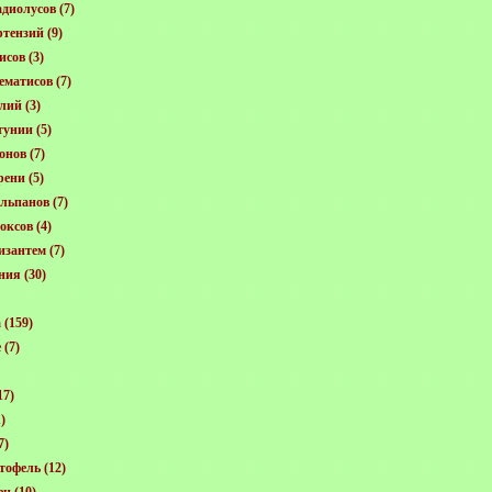
диолусов
(7)
ртензий
(9)
исов
(3)
ематисов
(7)
лий
(3)
тунии
(5)
онов
(7)
рени
(5)
льпанов
(7)
оксов
(4)
изантем
(7)
ния
(30)
а
(159)
е
(7)
17)
)
7)
тофель
(12)