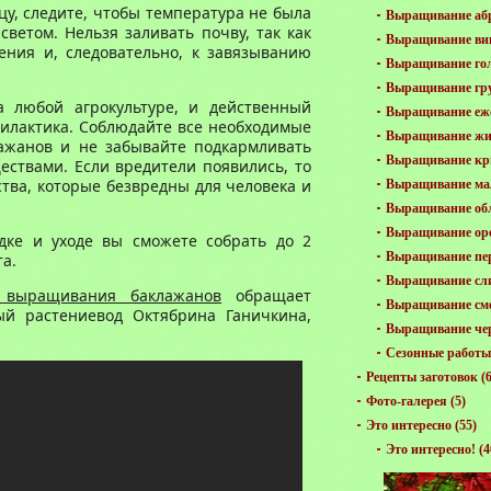
цу, следите, чтобы температура не была
Выращивание аб
светом. Нельзя заливать почву, так как
Выращивание ви
ния и, следовательно, к завязыванию
Выращивание го
Выращивание гр
а любой агрокультуре, и действенный
Выращивание еж
филактика. Соблюдайте все необходимые
Выращивание жи
ажанов и не забывайте подкармливать
Выращивание к
твами. Если вредители появились, то
ства, которые безвредны для человека и
Выращивание м
Выращивание об
Выращивание ор
дке и уходе вы сможете собрать до 2
Выращивание пе
та.
Выращивание сл
и выращивания баклажанов
обращает
Выращивание см
ый растениевод Октябрина Ганичкина,
Выращивание че
Сезонные работы 
Рецепты заготовок
(6
Фото-галерея
(5)
Это интересно
(55)
Это интересно!
(4