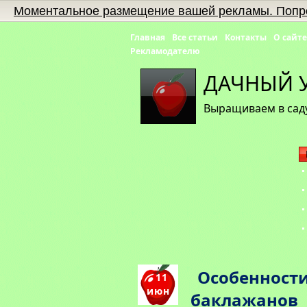
Моментальное размещение вашей рекламы. Попр
Главная
Все статьи
Контакты
О сайте
Рекламодателю
ДАЧНЫЙ 
Выращиваем в саду
Особенност
11
июн
баклажанов