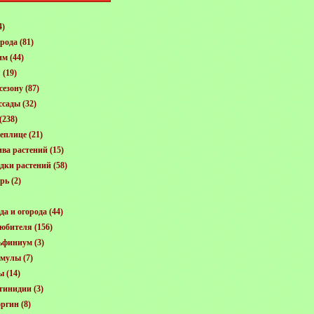
4)
орода
(81)
им
(44)
я
(19)
сезону
(87)
ссады
(32)
(238)
еплице
(21)
ива растений
(15)
адки растений
(58)
арь
(2)
да и огорода
(44)
любителя
(156)
ьфиниум
(3)
имулы
(7)
ы
(14)
тинидии
(3)
оргин
(8)