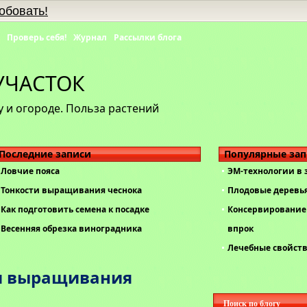
обовать!
Проверь себя!
Журнал
Рассылки блога
УЧАСТОК
 и огороде. Польза растений
Последние записи
Популярные за
Ловчие пояса
ЭМ-технологии в
Тонкости выращивания чеснока
Плодовые деревь
Как подготовить семена к посадке
Консервирование 
Весенняя обрезка виноградника
впрок
Лечебные свойст
и выращивания
Поиск по блогу