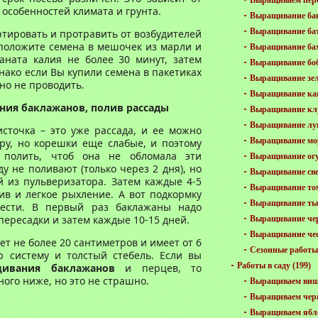
Выращиваем пер
особенностей климата и грунта.
Выращивание ба
Выращивание ба
тировать и протравить от возбудителей
положите семена в мешочек из марли и
Выращивание ба
аната калия не более 30 минут, затем
Выращивание бо
днако если Вы купили семена в пакетиках
Выращивание зе
жно не проводить.
Выращивание ка
ия баклажанов, полив рассады
Выращивание кл
Выращивание лу
источка – это уже рассада, и ее можно
Выращивание мо
ру, но корешки еще слабые, и поэтому
 полить, чтоб она не обломала эти
Выращивание ог
у не поливают (только через 2 дня), но
Выращивание св
 из пульверизатора. Затем каждые 4-5
Выращивание то
в и легкое рыхление. А вот подкормку
Выращивание ты
ести. В первый раз баклажаны надо
пересадки и затем каждые 10-15 дней.
Выращивание че
Выращивание че
ет не более 20 сантиметров и имеет от 6
Сезонные работы 
 систему и толстый стебель. Если вы
Работы в саду
(199)
щивания баклажанов
и перцев, то
ного ниже, но это не страшно.
Выращиваем ви
Выращиваем чер
Выращиваем ябл