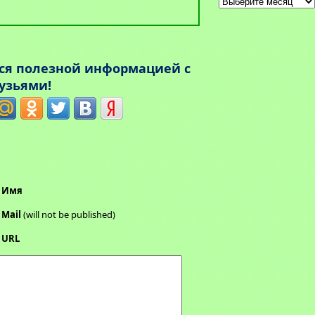
Архивы
ься полезной информацией с
узьями!
Имя
Mail
(will not be published)
URL