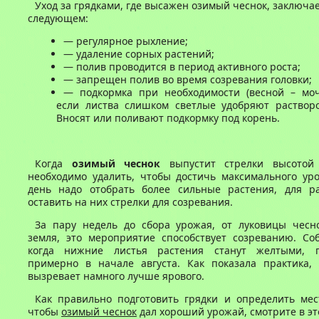
Уход за грядками, где высажен озимый чеснок, заключае
следующем:
— регулярное рыхление;
— удаление сорных растений;
— полив проводится в период активного роста;
— запрещен полив во время созревания головки;
— подкормка при необходимости (весной – моч
если листва слишком светлые удобряют растворо
Вносят или поливают подкормку под корень.
Когда
озимый чеснок
выпустит стрелки высотой
необходимо удалить, чтобы достичь максимального уро
день надо отобрать более сильные растения, для ра
оставить на них стрелки для созревания.
За пару недель до сбора урожая, от луковицы чесно
земля, это мероприятие способствует созреванию. Со
когда нижние листья растения станут желтыми, п
примерно в начале августа. Как показала практика,
вызревает намного лучше ярового.
Как правильно подготовить грядки и определить мес
чтобы
озимый чеснок
дал хороший урожай, смотрите в эт