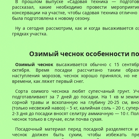
В прошлом выпуске «Садовая техника — подготов
рассказал, какие необходимо провести мероприят
консервации на участке, чтобы садовая техника отлично
была подготовлена к новому сезону.
Ну а сегодня рассмотрим, как и когда высаживается
о
грядках участка.
Озимый чеснок особенности п
Озимый чеснок
высаживается обычно с 15 сентябр
октября. Время посадки рассчитано таким обра
наступления морозов, чеснок хорошо принялся, но не 
времени, как ляжет первый снег.
Сорта озимого чеснока любят супесчаный грунт. Уч
подготавливают за 7 дней до посадки. На 1 кв м земл
сорной травы и вскопанную на глубину 20-25 см, вно
(только несвежий навоз) – 5 кг, калийная соль – 20 г, супер
2-3 дня до посадки вносят селитру аммиачную — 10 г. По
чеснок только в случае, если почва сухая.
Посадочный материал перед посадкой разделяется и 
чеснок должен быть сухим, чтобы избежать пре