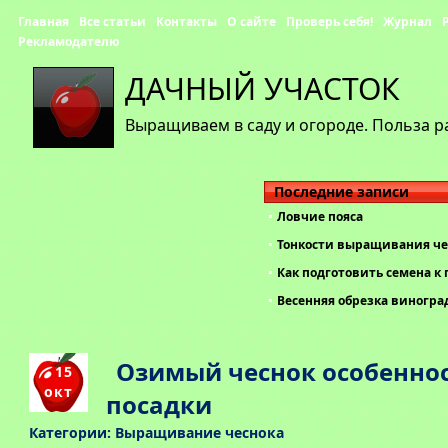
Главная
Все статьи
Контакты
О сайте
Проверь себя!
Журнал
Рекламодателю
ДАЧНЫЙ УЧАСТОК
Выращиваем в саду и огороде. Польза р
Последние записи
Ловчие пояса
Тонкости выращивания че
Как подготовить семена к 
Весенняя обрезка виногра
Озимый чеснок особенно
15
окт
посадки
Категории:
Выращивание чеснока