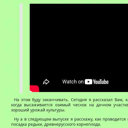
На этом буду заканчивать. Сегодня я рассказал Вам, 
когда высаживается озимый чеснок на дачном участке
хороший урожай культуры.
Ну а в следующем выпуске я расскажу, как проводитс
посадка редьки, древнерусского корнеплода.