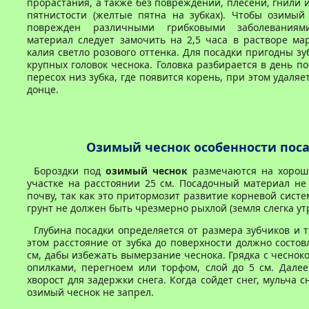
прорастания, а также без повреждений, плесени, гнили 
пятнистости (желтые пятна на зубках). Чтобы озимый
поврежден различными грибковыми заболеваниям
материал следует замочить на 2,5 часа в растворе ма
калия светло розового оттенка. Для посадки пригодны зу
крупных головок чеснока. Головка разбирается в день по
пересох низ зубка, где появится корень, при этом удаля
донце.
Озимый чеснок особенности пос
Бороздки под
озимый чеснок
размечаются на хорош
участке на расстоянии 25 см. Посадочный материал не
почву, так как это притормозит развитие корневой систе
грунт не должен быть чрезмерно рыхлой (земля слегка ут
Глубина посадки определяется от размера зубчиков и 
этом расстояние от зубка до поверхности должно состов
см, дабы избежать вымерзание чеснока. Грядка с чеснок
опилками, перегноем или торфом, слой до 5 см. Далее
хворост для задержки снега. Когда сойдет снег, мульча 
озимый чеснок не запрел.