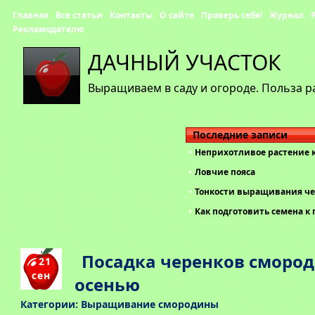
Главная
Все статьи
Контакты
О сайте
Проверь себя!
Журнал
Рекламодателю
ДАЧНЫЙ УЧАСТОК
Выращиваем в саду и огороде. Польза р
Последние записи
Неприхотливое растение 
Ловчие пояса
Тонкости выращивания че
Как подготовить семена к 
Посадка черенков сморо
21
сен
осенью
Категории:
Выращивание смородины