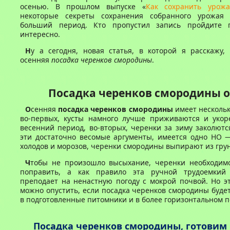
осенью. В прошлом выпуске «
Как сохранить урож
некоторые секреты сохранения собранного урожая
больший период. Кто пропустил запись пройдите п
интересно.
Н
у а сегодня, новая статья, в которой я расскажу,
осенняя
посадка черенков смородины
.
Посадка черенков смородины 
О
сенняя
посадка черенков смородины
имеет несколь
во-первых, кусты намного лучше приживаются и укор
весенний период, во-вторых, черенки за зиму заколютс
эти достаточно весомые аргументы, имеется одно НО 
холодов и морозов, черенки смородины выпирают из грун
Ч
тобы не произошло высыхание, черенки необходим
поправить, а как правило эта ручной трудоемкий 
преподает на ненастную погоду с мокрой почвой. Но э
можно опустить, если посадка черенков смородины буде
в подготовленные питомники и в более горизонтальном 
Посадка черенков смородины, готовим