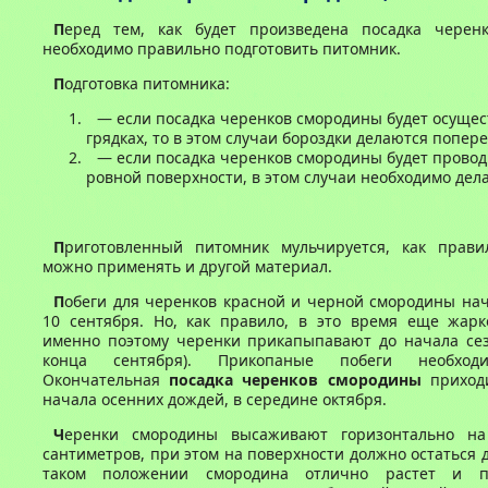
П
еред тем, как будет произведена посадка черен
необходимо правильно подготовить питомник.
П
одготовка питомника:
— если посадка черенков смородины будет осущес
грядках, то в этом случаи бороздки делаются попере
— если посадка черенков смородины будет провод
ровной поверхности, в этом случаи необходимо дела
П
риготовленный питомник мульчируется, как прави
можно применять и другой материал.
П
обеги для черенков красной и черной смородины на
10 сентября. Но, как правило, в это время еще жарк
именно поэтому черенки прикапыпавают до начала сез
конца сентября). Прикопаные побеги необходи
Окончательная
посадка черенков смородины
приходи
начала осенних дождей, в середине октября.
Ч
еренки смородины высаживают горизонтально на
сантиметров, при этом на поверхности должно остаться д
таком положении смородина отлично растет и п