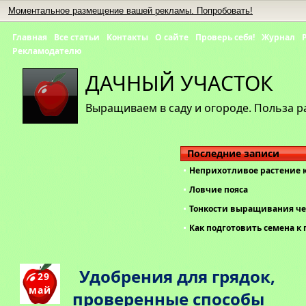
Моментальное размещение вашей рекламы. Попробовать!
Главная
Все статьи
Контакты
О сайте
Проверь себя!
Журнал
Рекламодателю
ДАЧНЫЙ УЧАСТОК
Выращиваем в саду и огороде. Польза р
Последние записи
Неприхотливое растение 
Ловчие пояса
Тонкости выращивания че
Как подготовить семена к 
Удобрения для грядок,
29
май
проверенные способы