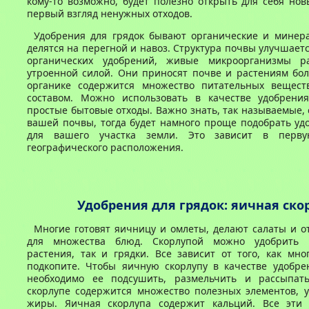
кому-то возможно, будет полезно открыть для себя нов
первый взгляд ненужных отходов.
Удобрения для грядок бывают органические и минер
делятся на перегной и навоз. Структура почвы улучшает
органических удобрений, живые микроорганизмы р
утроенной силой. Они приносят почве и растениям бол
органике содержится множество питательных вещес
составом. Можно использовать в качестве удобрени
простые бытовые отходы. Важно знать, так называемые,
вашей почвы, тогда будет намного проще подобрать уд
для вашего участка земли. Это зависит в перв
географического расположения.
Удобрения для грядок: яичная ско
Многие готовят яичницу и омлеты, делают салаты и 
для множества блюд. Скорлупой можно удобрить 
растения, так и грядки. Все зависит от того, как мн
подкопите. Чтобы яичную скорлупу в качестве удобрен
необходимо ее подсушить, размельчить и рассыпат
скорлупе содержится множество полезных элементов, у
жиры. Яичная скорлупа содержит кальций. Все эти