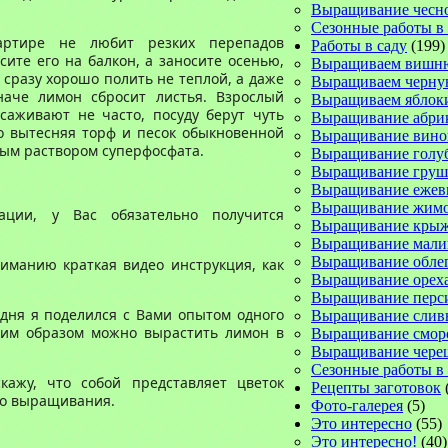
Выращивание чесн
Сезонные работы в
ртире не любит резких перепадов
Работы в саду
(199)
сите его на балкон, а заносите осенью,
Выращиваем вишн
е сразу хорошо полить не теплой, а даже
Выращиваем черну
наче лимон сбросит листья. Взрослый
Выращиваем яблок
саживают не часто, посуду берут чуть
Выращивание абри
 вытесняя торф и песок обыкновенной
Выращивание вино
бым раствором суперфосфата.
Выращивание голу
Выращивание груш
Выращивание ежев
Выращивание жимо
ации, у Вас обязательно получится
Выращивание кры
Выращивание мал
Выращивание обле
иманию краткая видео инструкция, как
Выращивание орех
Выращивание перс
одня я поделился с Вами опытом одного
Выращивание слив
аким образом можно вырастить лимон в
Выращивание смо
Выращивание чере
Сезонные работы в 
ажу, что собой представляет цветок
Рецепты заготовок
го выращивания.
Фото-галерея
(5)
Это интересно
(55)
Это интересно!
(40)