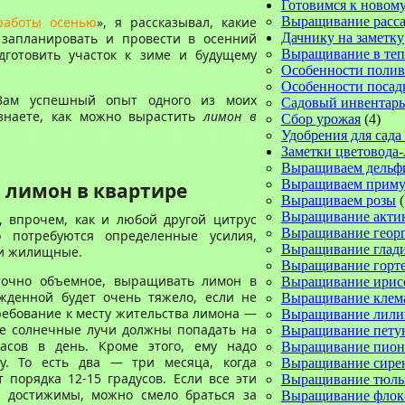
Готовимся к новому
работы осенью
», я рассказывал, какие
Выращивание расс
 запланировать и провести в осенний
Дачнику на заметку
дготовить участок к зиме и будущему
Выращивание в те
Особенности полив
Особенности посад
 Вам успешный опыт одного из моих
Садовый инвентарь
узнаете, как можно вырастить
лимон в
Сбор урожая
(4)
Удобрения для сада
Заметки цветовода
Выращиваем дельф
Выращиваем прим
лимон в квартире
Выращиваем розы
(
Выращивание акти
, впрочем, как и любой другой цитрус
Выращивание геор
 потребуются определенные усилия,
Выращивание глад
 и жилищные.
Выращивание горт
аточно объемное, выращивать лимон в
Выращивание ирис
жденной будет очень тяжело, если не
Выращивание клем
ребование к месту жительства лимона —
Выращивание лили
е солнечные лучи должны попадать на
Выращивание пету
асов в день. Кроме этого, ему надо
Выращивание пион
у. То есть два — три месяца, когда
Выращивание сире
порядка 12-15 градусов. Если все эти
Выращивание тюль
 достижимы, можно смело браться за
Выращивание флок