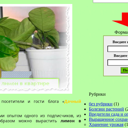
Форма
Введите 
Введите
Рубрики
посетители и гости блога «
Дачный
без рубрики
(1)
Болезни растений
(
Вредители сада и о
ами опытом одного из подписчиков, из
Выращенное сохра
 образом можно вырастить
лимон в
Хранение урожая
(1