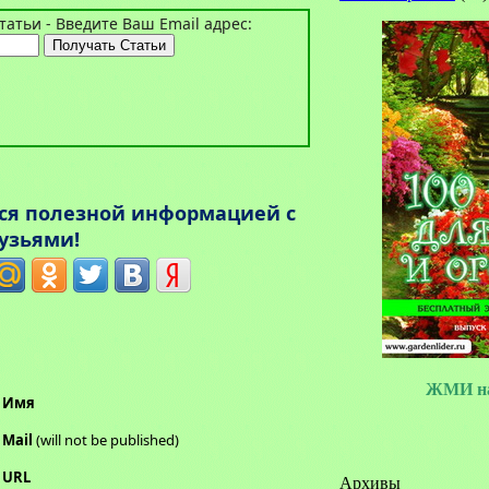
атьи - Введите Ваш Email адрес:
ься полезной информацией с
узьями!
ЖМИ на
Имя
Mail
(will not be published)
URL
Архивы