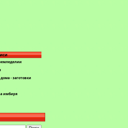
писи
 земледелии
я
дома - заготовки
ва имбиря