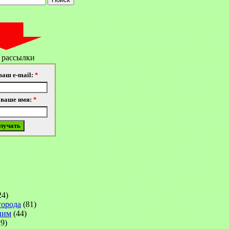
 рассылки
ваш e-mail:
*
 ваше имя:
*
24)
города
(81)
ним
(44)
9)