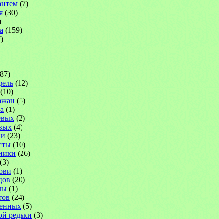
антем
(7)
я
(30)
)
а
(159)
)
)
87)
фель
(12)
(10)
ажан
(5)
а
(1)
евых
(2)
вых
(4)
ни
(23)
сты
(10)
ники
(26)
(3)
ови
(1)
цов
(20)
лы
(1)
тов
(24)
венных
(5)
ой редьки
(3)