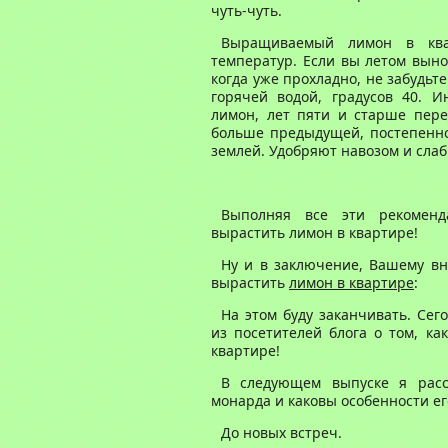
чуть-чуть.
Выращиваемый лимон в ква
температур. Если вы летом выно
когда уже прохладно, не забудьт
горячей водой, градусов 40. И
лимон, лет пяти и старше пере
больше предыдущей, постепенно
землей. Удобряют навозом и сла
Выполняя все эти рекоменд
вырастить лимон в квартире!
Ну и в заключение, Вашему вн
вырастить
лимон в квартире
:
На этом буду заканчивать. Сег
из посетителей блога о том, к
квартире!
В следующем выпуске я расск
монарда и каковы особенности е
До новых встреч.