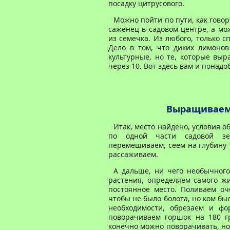
посадку цитрусового.
Можно пойти по пути, как гово
саженец в садовом центре, а мо
из семечка. Из любого, только с
Дело в том, что диких лимоно
культурные, но те, которые выр
через 10. Вот здесь вам и понадо
Выращиваем
Итак, место найдено, условия о
по одной части садовой зе
перемешиваем, сеем на глубину 1
рассаживаем.
А дальше, ни чего необычного
растения, определяем самого жи
постоянное место. Поливаем оче
чтобы не было болота, но ком б
необходимости, обрезаем и фо
поворачиваем горшок на 180 г
конечно можно поворачивать, но