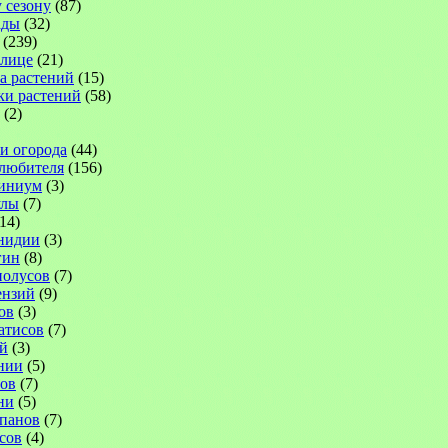
 сезону
(87)
ады
(32)
(239)
плице
(21)
а растений
(15)
ки растений
(58)
(2)
 и огорода
(44)
-любителя
(156)
иниум
(3)
улы
(7)
14)
нидии
(3)
гин
(8)
иолусов
(7)
ензий
(9)
ов
(3)
атисов
(7)
й
(3)
нии
(5)
ов
(7)
ни
(5)
панов
(7)
сов
(4)