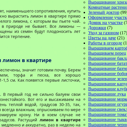
Выращивание хриз
Комнатные растени
рят, наименьшего сопротивления, купить
Зеленый доктор
(99
жно вырастить лимон в квартире прямо
Оформление участк
пелого лимона, с которым вы пьете чай.
Домик на участке
(7
в в природе не бывает. Все лимоны —
Дорожки
(7)
ащены из семян будут плодоносить лет
Уход за газоном
(17
бится терпение.
Цветы на даче
(21)
Работы в огороде
(1
Выращиваем карто
Выращиваем перец
Выращивание бакл
 лимон в квартире
Выращивание батат
Выращивание бахч
беспечены, значит готовим почву. Берем
Выращивание бобо
мли, торфа и песка, все хорошо
Выращивание зеле
-1,5 см. Как появятся первые листочки,
Выращивание капу
Выращивание клуб
. В первый год не сильно балуем свои
Выращивание лука
знестойкого. Вот его и высаживаем на
Выращивание морк
нь теплой водой, градусов 30-35, так,
Выращивание огур
ыл всегда влажным, опрыскиваем по мере
Выращивание свек
рмируем крону. Ни в коем случае не
Выращивание тома
радусов. Растущий
лимон в квартире
Выращивание тык
 медленно и аккуратно, раз в неделю на
Выращивание черн