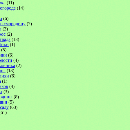
ока
(11)
 огороде
(14)
ю
(6)
ю смородину
(7)
и
(3)
кос
(2)
града
(18)
бики
(1)
(5)
ики
(6)
лости
(4)
жовника
(2)
ины
(18)
пихи
(6)
а
(1)
иков
(4)
ы
(3)
родины
(8)
шни
(5)
саду
(63)
(61)