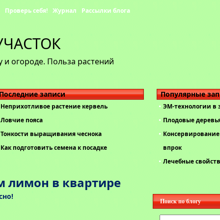
Проверь себя!
Журнал
Рассылки блога
УЧАСТОК
 и огороде. Польза растений
Последние записи
Популярные за
Неприхотливое растение кервель
ЭМ-технологии в
Ловчие пояса
Плодовые деревь
Тонкости выращивания чеснока
Консервирование 
Как подготовить семена к посадке
впрок
Лечебные свойст
 лимон в квартире
сно!
Поиск по блогу
Найти: