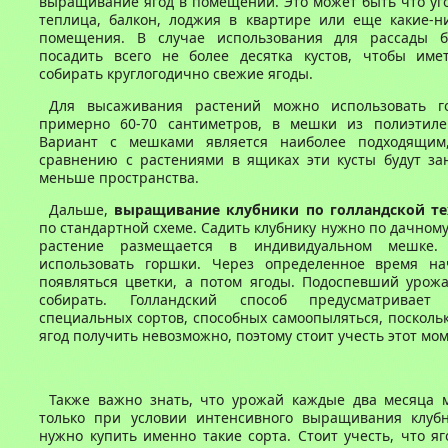
выращивание ягод в помещении. Это может быть что уг
теплица, балкон, лоджия в квартире или еще какие-н
помещения. В случае использования для рассады б
посадить всего не более десятка кустов, чтобы име
собирать круглогодично свежие ягоды.
Для высаживания растений можно использовать г
примерно 60-70 сантиметров, в мешки из полиэтил
Вариант с мешками является наиболее подходящим,
сравнению с растениями в ящиках эти кусты будут за
меньше пространства.
Дальше,
выращивание клубники по голландской те
по стандартной схеме. Садить клубнику нужно по дачному
растение размещается в индивидуальном мешке
использовать горшки. Через определенное время на
появляться цветки, а потом ягоды. Подоспевший урож
собирать. Голландский способ предусматривает 
специальных сортов, способных самоопыляться, посколь
ягод получить невозможно, поэтому стоит учесть этот мом
Также важно знать, что урожай каждые два месяца 
только при условии интенсивного выращивания клубн
нужно купить именно такие сорта. Стоит учесть, что я