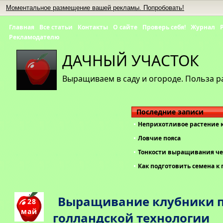
Моментальное размещение вашей рекламы. Попробовать!
Главная
Все статьи
Контакты
О сайте
Проверь себя!
Журнал
Рекламодателю
ДАЧНЫЙ УЧАСТОК
Выращиваем в саду и огороде. Польза р
Последние записи
Неприхотливое растение 
Ловчие пояса
Тонкости выращивания че
Как подготовить семена к 
Выращивание клубники 
28
май
голландской технологии