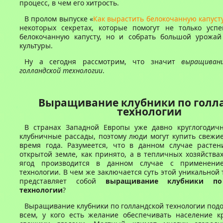
процесс, в чем его хитрость.
В пролом выпуске «
Как вырастить белокочанную капуст
некоторых секретах, которые помогут не только усп
белокочанную капусту, но и собрать большой урожай
культуры.
Ну а сегодня рассмотрим, что значит
выращиван
голландской технологии
.
Выращивание клубники по голл
технологии
В странах Западной Европы уже давно круглогоди
клубничные рассады, поэтому люди могут купить свежи
время года. Разумеется, что в данном случае растен
открытой земле, как принято, а в тепличных хозяйств
ягод производится в данном случае с применение
технологии. В чем же заключается суть этой уникальной 
представляет собой
выращивание клубники по
технологии
?
Выращивание клубники по голландской технологии под
всем, у кого есть желание обеспечивать население к