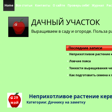
Home
Все статьи
Контакты
О сайте
Проверь себя!
Журнал
Рас
ДАЧНЫЙ УЧАСТОК
Выращиваем в саду и огороде. Польза р
Последние записи
Неприхотливое растение 
Ловчие пояса
Тонкости выращивания че
Как подготовить семена к 
Неприхотливое растение кер
29
Категории:
Дачнику на заметку
май