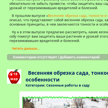
обязательно не забыть провести, чтобы защитить ваш са
урожай от перезимовавших вредителей и болезней.
В прошлом выпуске «
Весенняя обрезка сада, тонкости и
описал, что представляет собой весенняя обрезка сада, к
основные принципы, в чем заключаются тонкости и особ
Ну а в этом выпуске предлагаю рассмотреть, какие
весен
саду
помогут вам защитить ваши растения и урожай этого
перезимовавших вредителей и болезней.
Читать дальше…
Комментарии отсутствуют
/
Добавить комментарий
Весенняя обрезка сада, тонко
18
особенности
мар
Категории:
Сезонные работы в саду