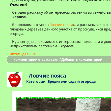
Участок
»!
Сегодня расскажу об интересном растении из семейств
–
кервель
.
В прошлом выпуске «
Ловчие пояса
», я рассказывал о с
плодовых деревьев дачного участка от проснувшихся вре
огорода.
Ну а сегодня знакомимся с интересным, полезным и дов
неприхотливым растением –
кервель
.
Читать дальше…
Комментарии отсутствуют
/
Добавить комментарий
Ловчие пояса
04
Категории:
Вредители сада и огорода
июл