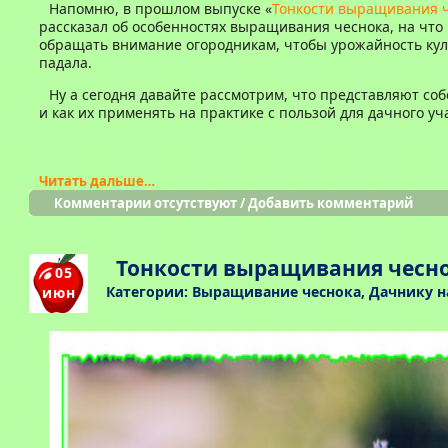
Напомню, в прошлом выпуске «
Тонкости выращивания 
рассказал об особенностях выращивания чеснока, на что
обращать внимание огородникам, чтобы урожайность кул
падала.
Ну а сегодня давайте рассмотрим, что представляют со
и как их применять на практике с пользой для дачного уч
Читать дальше…
Комментарии отсутствуют
/
Добавить комментарий
Тонкости выращивания чесн
05
Категории:
Выращивание чеснока
,
Дачнику н
июн