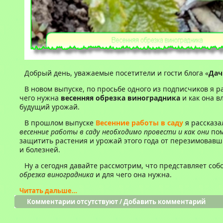
Добрый день, уважаемые посетители и гости блога «
Дач
В новом выпуске, по просьбе одного из подписчиков я р
чего нужна
весенняя обрезка виноградника
и как она в
будущий урожай.
В прошлом выпуске
Весенние работы в саду
я рассказа
весенние работы в саду необходимо провести и как они
пом
защитить растения и урожай этого года от перезимовав
и болезней.
Ну а сегодня давайте рассмотрим, что представляет соб
обрезка виноградника
и для чего она нужна.
Читать дальше…
Комментарии отсутствуют
/
Добавить комментарий