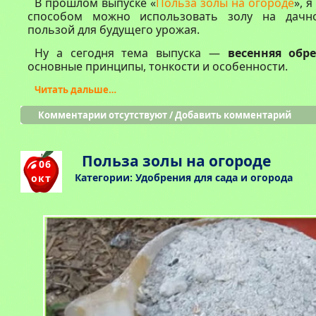
В прошлом выпуске «
Польза золы на огороде
», 
способом можно использовать золу на дачн
пользой для будущего урожая.
Ну а сегодня тема выпуска —
весенняя обр
основные принципы, тонкости и особенности.
Читать дальше…
Комментарии отсутствуют
/
Добавить комментарий
Польза золы на огороде
06
Категории:
Удобрения для сада и огорода
окт