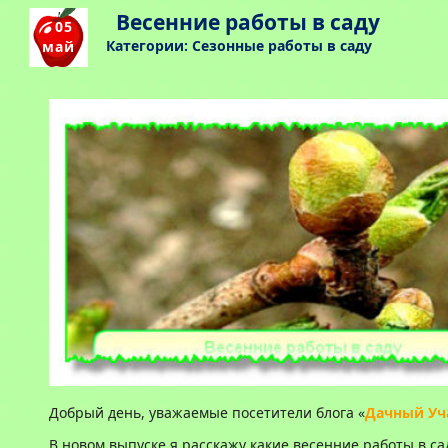
Весенние работы в саду
05
Категории:
Сезонные работы в саду
май
Добрый день, уважаемые посетители блога «
Дачный Уч
В новом выпуске я расскажу какие весенние работы в с