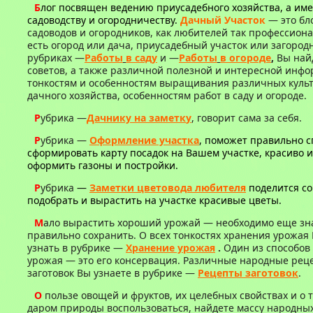
Б
лог посвящен ведению приусадебного хозяйства, а им
садоводству и огородничеству.
Дачный Участок
— это бло
садоводов и огородников, как любителей так профессионал
есть огород или дача, приусадебный участок или загород
рубриках —
Работы
в саду
и —
Работы
в огороде
,
Вы най
советов, а также различной полезной и интересной инф
тонкостям и особенностям выращивания различных культ
дачного хозяйства, особенностям работ в саду и огороде.
Р
убрика —
Дачнику на заметк
у
, говорит сама за себя.
Р
убрика —
Оформление участка
, поможет правильно 
сформировать карту посадок на Вашем участке, красиво 
оформить газоны и постройки.
Р
убрика
—
Заметки цветовода любителя
поделится со
подобрать и вырастить на участке красивые цветы.
М
ало вырастить хороший урожай — необходимо еще знат
правильно сохранить. О всех тонкостях хранения урожая
узнать в рубрике —
Хранение урожая
.
Один из способов
урожая — это его консервация. Различные народные ре
заготовок Вы узнаете в рубрике —
Рецепты з
аготовок
.
О
пользе овощей и фруктов, их целебных свойствах и о т
даром природы воспользоваться, найдете массу народны