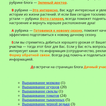
рубрике блога —
Зеленый доктор
.
В
рубрике —
Это интересно
, Вас ждут интересные и ув
истории из жизни растений. И если Вам сегодня тоскливо
устали — рубрика
Фото-галерея
,
всегда поможет поднять
настроение и вернуть хорошее расположение духа!
А
рубрика —
Готовимся к новому сезону
, поможет кач
эффективно подготовиться к новому дачному сезону.
Е
сли вы стремитесь добиться хорошего урожая от Ваше
участка
— тогда этот блог для Вас. Если у Вас есть вопрос
интересует какая -то информация (сотрудничество, рекл
Форму обратной связи
. Всегда рад помочь и поделитьс
информацией.
Д
о встречи на страницах блога
Дачный уча
Выращивание моркови
(1)
Выращивание огурцов
(20)
Выращивание свеклы
(1)
Выращивание томатов
(24)
Выращивание тыквенных
(5)
Выращивание черной редьки
(3)