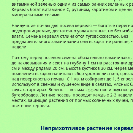
витаминной зеленью одним из самых ранних зеленных р
Кервель богат витамином С, рутином, каротином и ценн
минеральными солями.
Наилучшие почвы для посева кервеля — богатые перегное
водопроницаемые, достаточно увлажненные, но без избыт
влаги. Семена кервеля отличаются туговсхожестью. Без
предварительного замачивания они всходят не раньше, ч
недели.
Поэтому перед посевом семена обязательно намачивают
до наклевывания и сеют на глубину 1 см на расстоянии др
см и между рядами 20 см. Высота кустиков 30 см. Через м
появления всходов начинают сбор урожая листьев, срезая
над поверхностью почвы. С 1 кв. м собирают до 1, 5 кг зе
используют в свежем и сушеном виде в салатах, мясных б
соусах, гарнирах. Зелень — весьма эффектное и вкусное 
бутербродов. Летние посевы проводят каждые 2-3 недели
местах, защищая растения от прямых солнечных лучей,
цветение кервеля.
Неприхотливое растение керве