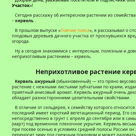
Участок
»!
Сегодня расскажу об интересном растении из семейств
–
кервель
.
В прошлом выпуске «
Ловчие пояса
», я рассказывал о с
плодовых деревьев дачного участка от проснувшихся вре
огорода.
Ну а сегодня знакомимся с интересным, полезным и дов
неприхотливым растением –
кервель
.
Неприхотливое растение кер
Кервель ажурный
(обыкновенный) — это пряно вкусово
растение с нежными листьями зубчатыми по краям, изд
приятный анисовый аромат. Кервель ажурный очень дек
обладает разносторонними целительными свойствами.
В отличие от сельдерея, к семейству которого относится
последний имеет короткий вегетационный период. Его с
непосредственно в грунт с апреля до сентября или в сам
(март) под временное пленочное укрытие. Кервель весьма
при посеве осенью в условиях средней полосы России он
переносит зиму под снежным покровом и может радовать