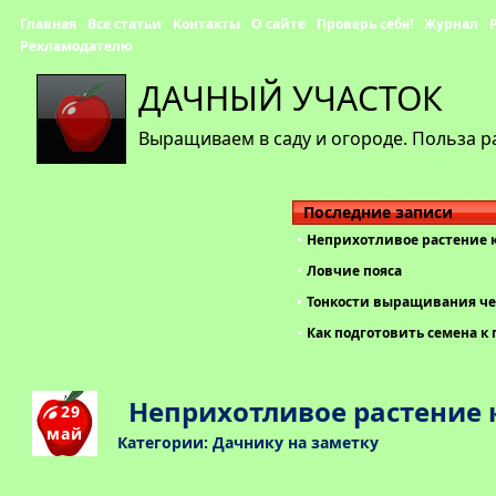
Главная
Все статьи
Контакты
О сайте
Проверь себя!
Журнал
Рекламодателю
ДАЧНЫЙ УЧАСТОК
Выращиваем в саду и огороде. Польза р
Последние записи
Неприхотливое растение 
Ловчие пояса
Тонкости выращивания че
Как подготовить семена к 
Неприхотливое растение 
29
май
Категории:
Дачнику на заметку