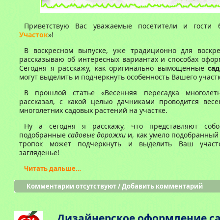
Приветствую Вас уважаемые посетители и гости 
Участок
»!
В воскресном выпуске, уже традиционно для воскре
рассказываю об интересных вариантах и способах офор
Сегодня я расскажу, как оригинально вымощенные
са
могут выделить и подчеркнуть особенность Вашего участк
В прошлой статье «Весенняя пересадка многолетн
рассказал, с какой целью дачниками проводится весе
многолетних садовых растений на участке.
Ну а сегодня я расскажу, что представляют собо
подобранные
садовые дорожки
и, как умело подобранный
тропок может подчеркнуть и выделить Ваш участ
загляденье!
Читать дальше…
Комментарии отсутствуют
/
Добавить комментарий
Дизайнерское оформление с