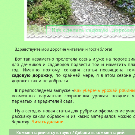
З
дравствуйте мои дорогие читатели и гости блога!
В
от так незаметно пролетела осень и уже на пороге зи
для дачников и садоводов подвести тои и наметить пл
год. Именно поэтому, сегодня статья посвящена те
садовую дорожку
, по крайней мере, я в этом сезоне 
дорожек так и не добрался.
В
предпоследнем выпуске «
Как уберечь урожай рябин
возможных вариантах сохранения урожая поздних я
пернатых и вредителей сада.
Н
у а сегодня новая статья для рубрики оформление учас
расскажу каким образом и из каких материалов можно
с
дорожку
.
Читать дальше…
Комментарии отсутствуют
/
Добавить комментарий