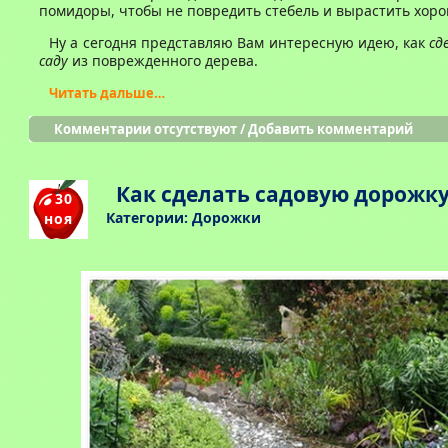
помидоры, чтобы не повредить стебель и вырастить хор
Ну а сегодня представляю Вам интересную идею, как
сд
саду
из поврежденного дерева.
Читать дальше…
Комментарии отсутствуют
/
Добавить комментарий
Как сделать садовую дорожк
30
Категории:
Дорожки
ноя