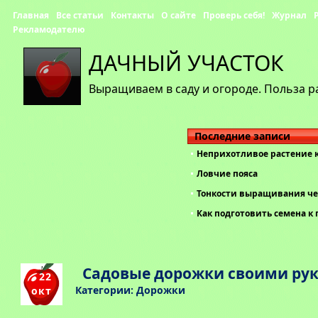
Главная
Все статьи
Контакты
О сайте
Проверь себя!
Журнал
Рекламодателю
ДАЧНЫЙ УЧАСТОК
Выращиваем в саду и огороде. Польза р
Последние записи
Неприхотливое растение 
Ловчие пояса
Тонкости выращивания че
Как подготовить семена к 
Садовые дорожки своими ру
22
Категории:
Дорожки
окт