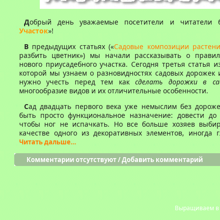
Д
обрый день уважаемые посетители и читатели 
Участок
»!
В
предыдущих статьях («
Садовые композиции растен
разбить цветник») мы начали рассказывать о прави
нового приусадебного участка. Сегодня третья статья и
которой мы узнаем о разновидностях садовых дорожек 
нужно учесть перед тем как
сделать дорожки в са
многообразие видов и их отличительные особенности.
С
ад двадцать первого века уже немыслим без дороже
быть просто функциональное назначение: довести до 
чтобы ног не испачкать. Но все больше хозяев выби
качестве одного из декоративных элементов, иногда г
Читать дальше…
Комментарии отсутствуют
/
Добавить комментарий
Выращиваем в с