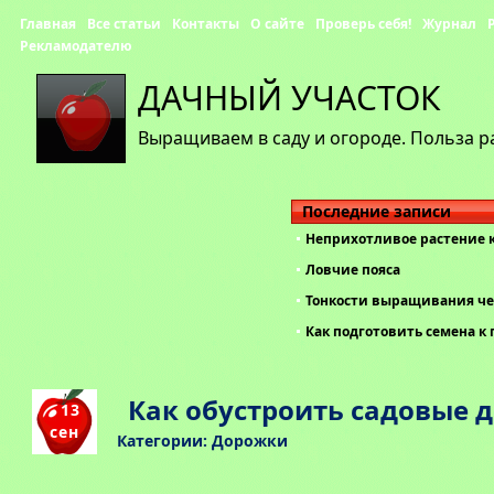
Главная
Все статьи
Контакты
О сайте
Проверь себя!
Журнал
Рекламодателю
ДАЧНЫЙ УЧАСТОК
Выращиваем в саду и огороде. Польза р
Последние записи
Неприхотливое растение 
Ловчие пояса
Тонкости выращивания че
Как подготовить семена к 
Как обустроить садовые 
13
сен
Категории:
Дорожки