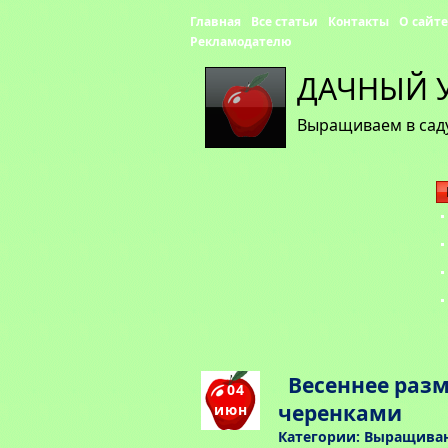
Главная
Все статьи
Контакты
О сайте
Рекламодателю
ДАЧНЫЙ 
Выращиваем в саду
Весеннее раз
04
черенками
июн
Категории:
Выращиван