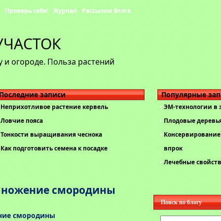
Проверь себя!
Журнал
Рассылки блога
УЧАСТОК
 и огороде. Польза растений
Последние записи
Популярные за
Неприхотливое растение кервель
ЭМ-технологии в
Ловчие пояса
Плодовые деревь
Тонкости выращивания чеснока
Консервирование 
Как подготовить семена к посадке
впрок
Лечебные свойст
множение смородины
Поиск по блогу
ие смородины
Найти: