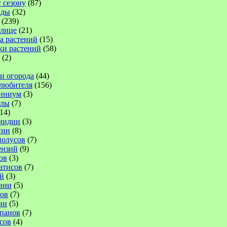
 сезону
(87)
ады
(32)
(239)
плице
(21)
а растений
(15)
ки растений
(58)
(2)
 и огорода
(44)
-любителя
(156)
иниум
(3)
улы
(7)
14)
нидии
(3)
гин
(8)
иолусов
(7)
ензий
(9)
ов
(3)
атисов
(7)
й
(3)
нии
(5)
ов
(7)
ни
(5)
панов
(7)
сов
(4)