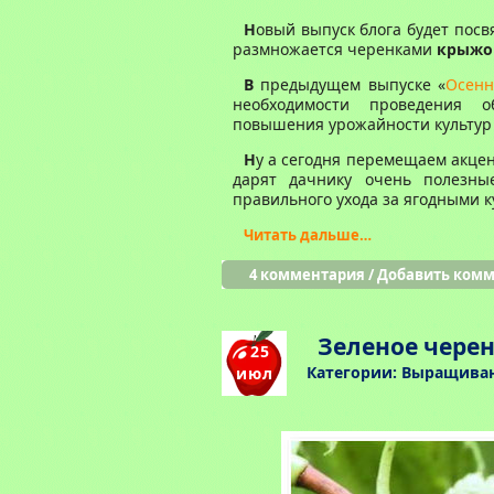
Н
овый выпуск блога будет посв
размножается черенками
крыжо
В
предыдущем выпуске «
Осенн
необходимости проведения 
повышения урожайности культур 
Н
у а сегодня перемещаем акцен
дарят дачнику очень полезны
правильного ухода за ягодными 
Читать дальше…
4 комментария
/
Добавить ком
Зеленое чере
25
Категории:
Выращиван
июл