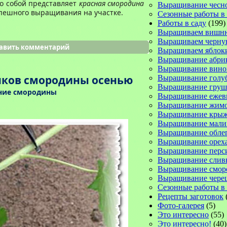
то собой представляет
красная смородина
Выращивание чесн
спешного выращивания на участке.
Сезонные работы в
Работы в саду
(199)
Выращиваем вишн
Выращиваем черну
авить комментарий
Выращиваем яблок
Выращивание абри
Выращивание вино
нков смородины осенью
Выращивание голу
Выращивание груш
ие смородины
Выращивание ежев
Выращивание жимо
Выращивание кры
Выращивание мал
Выращивание обле
Выращивание орех
Выращивание перс
Выращивание слив
Выращивание смо
Выращивание чере
Сезонные работы в 
Рецепты заготовок
Фото-галерея
(5)
Это интересно
(55)
Это интересно!
(40)