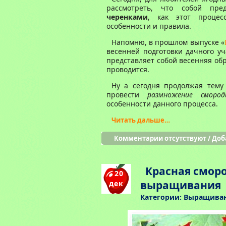
рассмотреть, что собой пре
черенками
, как этот процес
особенности и правила.
Напомню, в прошлом выпуске «
весенней подготовки дачного уч
представляет собой весенняя обр
проводится.
Ну а сегодня продолжая тему 
провести
размножение смород
особенности данного процесса.
Читать дальше…
Комментарии отсутствуют
/
Доб
Красная смор
20
выращивания
дек
Категории:
Выращиван