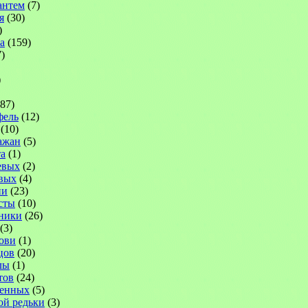
антем
(7)
я
(30)
)
а
(159)
)
)
87)
фель
(12)
(10)
ажан
(5)
а
(1)
евых
(2)
вых
(4)
ни
(23)
сты
(10)
ники
(26)
(3)
ови
(1)
цов
(20)
лы
(1)
тов
(24)
венных
(5)
ой редьки
(3)