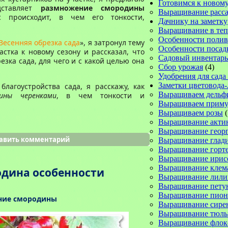
Готовимся к новому
дставляет
размножение смородины
Выращивание расс
с происходит, в чем его тонкости,
Дачнику на заметку
Выращивание в те
Особенности полив
Весенняя обрезка сада
», я затронул тему
Особенности посад
астка к новому сезону и рассказал, что
Садовый инвентарь
езка сада, для чего и с какой целью она
Сбор урожая
(4)
Удобрения для сада
Заметки цветовода
благоустройства сада, я расскажу, как
Выращиваем дельф
ины черенками
, в чем тонкости и
Выращиваем прим
Выращиваем розы
(
Выращивание акти
Выращивание геор
авить комментарий
Выращивание глад
Выращивание горт
Выращивание ирис
Выращивание клем
одина особенности
Выращивание лили
Выращивание пету
Выращивание пион
ие смородины
Выращивание сире
Выращивание тюль
Выращивание флок