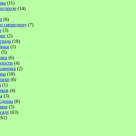
ока
(11)
 огороде
(14)
ю
(6)
ю смородину
(7)
и
(3)
кос
(2)
града
(18)
бики
(1)
(5)
ики
(6)
лости
(4)
жовника
(2)
ины
(18)
пихи
(6)
а
(1)
иков
(4)
ы
(3)
родины
(8)
шни
(5)
саду
(63)
(61)