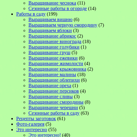
Выращивание чеснока
(11)
Сезонные работы в огороде
(14)
Работы в саду
(199)
Выращиваем вишню
(6)
Выращиваем черную смородину
(7)
Выращиваем яблоки
(3)
Выращивание абрикос
(2)
Выращивание винограда
(18)
Выращивание голубики
(1)
Выращивание груш
(5)
Выращивание ежевики
(6)
Выращивание жимолости
(4)
Выращивание крыжовника
(2)
Выращивание малины
(18)
Выращивание облепихи
(6)
Выращивание ореха
(1)
Выращивание персиков
(4)
Выращивание сливы
(3)
Выращивание смородины
(8)
Выращивание черешни
(5)
Сезонные работы в саду
(63)
Рецепты заготовок
(61)
Фото-галерея
(5)
Это интересно
(55)
Это интересно!
(40)