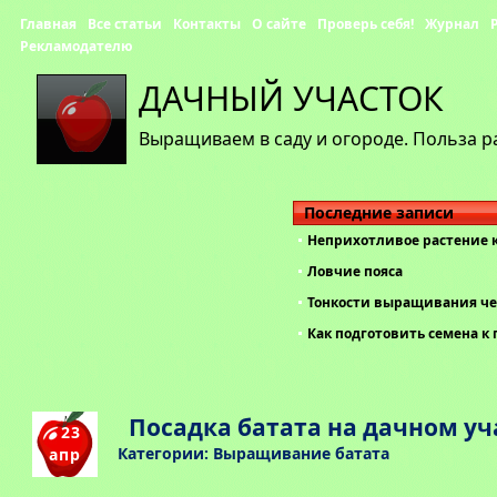
Главная
Все статьи
Контакты
О сайте
Проверь себя!
Журнал
Рекламодателю
ДАЧНЫЙ УЧАСТОК
Выращиваем в саду и огороде. Польза р
Последние записи
Неприхотливое растение 
Ловчие пояса
Тонкости выращивания че
Как подготовить семена к 
Посадка батата на дачном уч
23
Категории:
Выращивание батата
апр