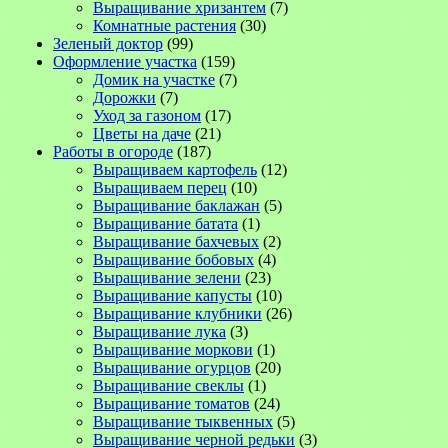
Выращивание хризантем
(7)
Комнатные растения
(30)
Зеленый доктор
(99)
Оформление участка
(159)
Домик на участке
(7)
Дорожки
(7)
Уход за газоном
(17)
Цветы на даче
(21)
Работы в огороде
(187)
Выращиваем картофель
(12)
Выращиваем перец
(10)
Выращивание баклажан
(5)
Выращивание батата
(1)
Выращивание бахчевых
(2)
Выращивание бобовых
(4)
Выращивание зелени
(23)
Выращивание капусты
(10)
Выращивание клубники
(26)
Выращивание лука
(3)
Выращивание моркови
(1)
Выращивание огурцов
(20)
Выращивание свеклы
(1)
Выращивание томатов
(24)
Выращивание тыквенных
(5)
Выращивание черной редьки
(3)