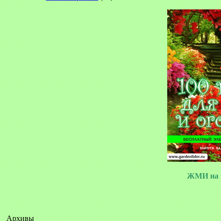
ЖМИ на 
Архивы