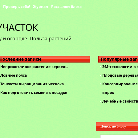
Проверь себя!
Журнал
Рассылки блога
УЧАСТОК
 и огороде. Польза растений
Последние записи
Популярные за
Неприхотливое растение кервель
ЭМ-технологии в
Ловчие пояса
Плодовые деревь
Тонкости выращивания чеснока
Консервирование 
Как подготовить семена к посадке
впрок
Лечебные свойст
Поиск по блогу
Найти: