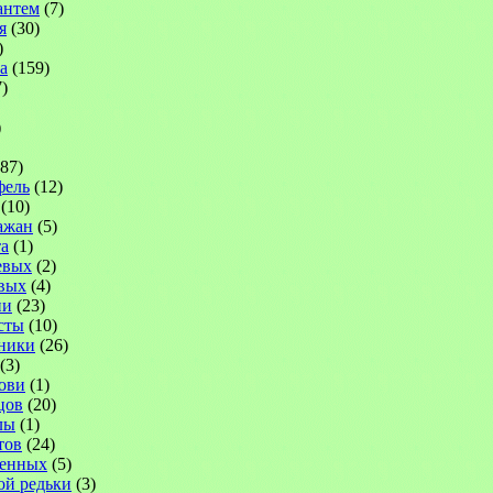
антем
(7)
я
(30)
)
а
(159)
)
)
87)
фель
(12)
(10)
ажан
(5)
а
(1)
евых
(2)
вых
(4)
ни
(23)
сты
(10)
ники
(26)
(3)
ови
(1)
цов
(20)
лы
(1)
тов
(24)
венных
(5)
ой редьки
(3)