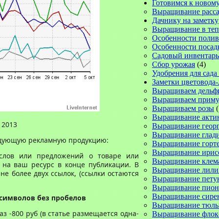
Готовимся к новому
Выращивание расс
Дачнику на заметку
Выращивание в те
Особенности полив
Особенности посад
Садовый инвентарь
Сбор урожая
(4)
Удобрения для сада
Заметки цветовода
Выращиваем дельф
Выращиваем прим
Выращиваем розы
(
Выращивание акти
 2013
Выращивание геор
Выращивание глад
едующую рекламную продукцию:
Выращивание горт
Выращивание ирис
слов или предложений о товаре или
Выращивание клем
й на ваш ресурс в конце публикации. В
Выращивание лили
не более двух ссылок, (ссылки остаются
Выращивание пету
Выращивание пион
Выращивание сире
 символов без пробелов
Выращивание тюль
аз -800 руб (в статье размещается одна-
Выращивание флок