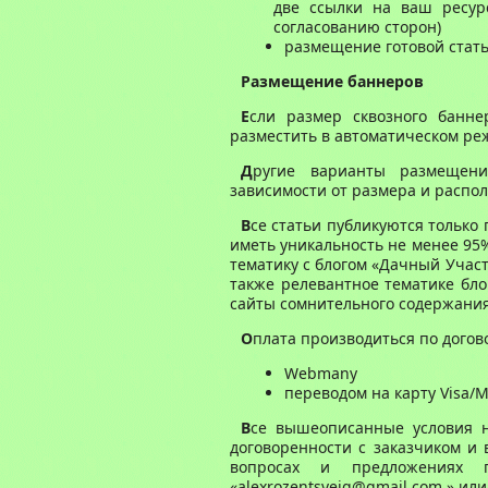
две ссылки на ваш ресур
согласованию сторон)
размещение готовой стать
Размещение баннеров
Е
сли размер сквозного банне
разместить в автоматическом ре
Д
ругие варианты размещен
зависимости от размера и распо
В
се статьи публикуются только
иметь уникальность не менее 95
тематику с блогом «Дачный Учас
также релевантное тематике бло
сайты сомнительного содержания
О
плата производиться по дого
Webmany
переводом на карту Visa/M
В
се вышеописанные условия н
договоренности с заказчиком и 
вопросах и предложениях
«alexrozentsveig@gmail.com » ил