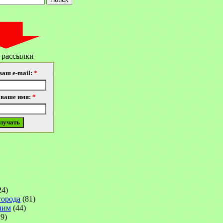
 рассылки
ваш e-mail:
*
 ваше имя:
*
24)
города
(81)
ним
(44)
9)