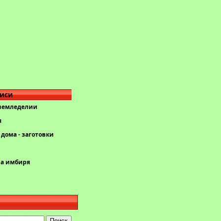
писи
 земледелии
я
дома - заготовки
ва имбиря