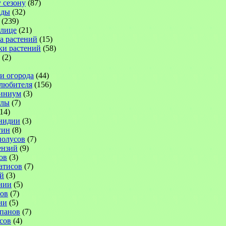
 сезону
(87)
ады
(32)
(239)
плице
(21)
а растений
(15)
ки растений
(58)
(2)
 и огорода
(44)
-любителя
(156)
иниум
(3)
улы
(7)
14)
нидии
(3)
гин
(8)
иолусов
(7)
ензий
(9)
ов
(3)
атисов
(7)
й
(3)
нии
(5)
ов
(7)
ни
(5)
панов
(7)
сов
(4)