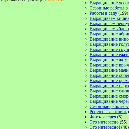
Выращивание чесн
Сезонные работы в
Работы в саду
(199)
Выращиваем вишн
Выращиваем черну
Выращиваем яблок
Выращивание абри
Выращивание вино
Выращивание голу
Выращивание груш
Выращивание ежев
Выращивание жимо
Выращивание кры
Выращивание мал
Выращивание обле
Выращивание орех
Выращивание перс
Выращивание слив
Выращивание смо
Выращивание чере
Сезонные работы в 
Рецепты заготовок
Фото-галерея
(5)
Это интересно
(55)
Это интересно!
(40)