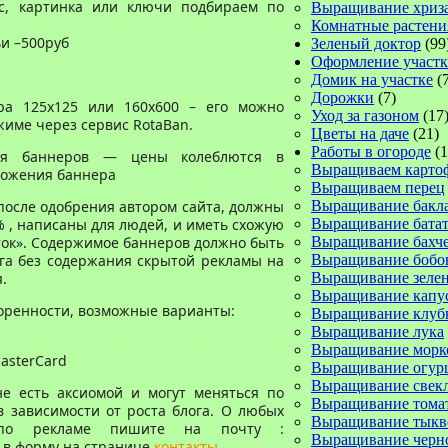
с, картинка или ключи подбираем по
Выращивание хриз
Комнатные растени
и –500руб
Зеленый доктор
(99
Оформление участк
Домик на участке
(7
Дорожки
(7)
ра 125х125 или 160х600 – его можно
Уход за газоном
(17
жиме через сервис RotaBan.
Цветы на даче
(21)
Работы в огороде
(1
ия баннеров — цены колеблются в
Выращиваем карто
ложения баннера
Выращиваем перец
 после одобрения автором сайта, должны
Выращивание бакл
% , написаны для людей, и иметь схожую
Выращивание батат
ток». Содержимое баннеров должно быть
Выращивание бахч
га без содержания скрытой рекламы на
Выращивание бобо
.
Выращивание зеле
Выращивание капу
воренности, возможные варианты:
Выращивание клуб
Выращивание лука
Выращивание морк
asterCard
Выращивание огур
Выращивание свек
е есть аксиомой и могут меняться по
Выращивание тома
в зависимости от роста блога. О любых
Выращивание тык
 по рекламе пишите на почту :
Выращивание черн
и в форму на странице
контакты
.