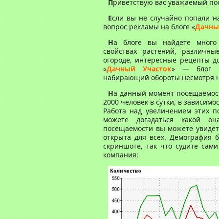
П
риветствую вас уважаемый по
Е
сли вы не случайно попали на
вопрос рекламы на блоге «
Дачны
Н
а блоге вы найдете много
свойствах растений, различн
огороде, интересные рецепты д
«
Дачный Участок
» — блог с
набирающий обороты несмотря на
Н
а данный момент посещаемость
2000 человек в сутки, в зависимо
Работа над увеличением этих по
можете догадаться какой он
посещаемости вы можете увидеть
открыта для всех. Демография б
скриншоте, так что судите сам
компания: