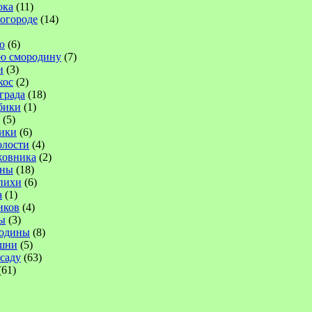
ока
(11)
 огороде
(14)
ю
(6)
ю смородину
(7)
и
(3)
кос
(2)
града
(18)
бики
(1)
(5)
ики
(6)
лости
(4)
жовника
(2)
ины
(18)
пихи
(6)
а
(1)
иков
(4)
ы
(3)
родины
(8)
шни
(5)
саду
(63)
(61)