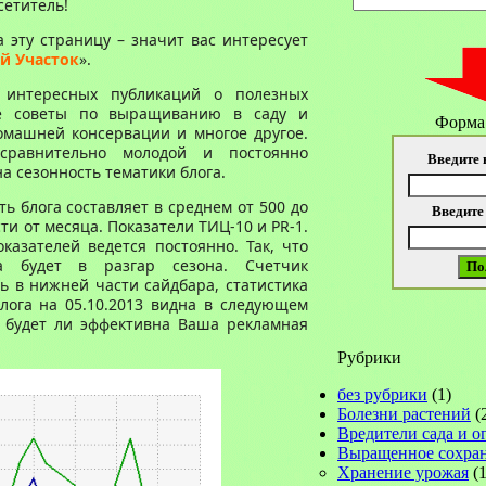
сетитель!
 эту страницу – значит вас интересует
й Участок
».
 интересных публикаций о полезных
ые советы по выращиванию в саду и
Форма
омашней консервации и многое другое.
равнительно молодой и постоянно
Введите 
 сезонность тематики блога.
 блога составляет в среднем от 500 до
Введите
сти от месяца. Показатели ТИЦ-10 и PR-1.
казателей ведется постоянно. Так, что
а будет в разгар сезона. Счетчик
 в нижней части сайдбара, статистика
лога на 05.10.2013 видна в следующем
и будет ли эффективна Ваша рекламная
Рубрики
без рубрики
(1)
Болезни растений
(
Вредители сада и о
Выращенное сохра
Хранение урожая
(1