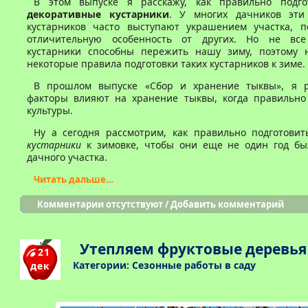
В этом выпуске я расскажу, как правильно подго
декоративные кустарники
. У многих дачников эти
кустарников часто выступают украшением участка, п
отличительную особенность от других. Но не все
кустарники способны пережить нашу зиму, поэтому 
некоторые правила подготовки таких кустарников к зиме.
В прошлом выпуске «Сбор и хранение тыквы», я р
факторы влияют на хранение тыквы, когда правильно
культуры.
Ну а сегодня рассмотрим, как правильно подготови
кустарники
к зимовке, чтобы они еще не один год б
дачного участка.
Читать дальше…
Комментарии отсутствуют
/
Добавить комментарий
Утепляем фруктовые деревья
21
Категории:
Сезонные работы в саду
дек