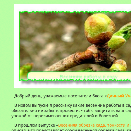
Добрый день, уважаемые посетители блога «
Дачный Уч
В новом выпуске я расскажу какие весенние работы в с
обязательно не забыть провести, чтобы защитить ваш са
урожай от перезимовавших вредителей и болезней.
В прошлом выпуске «
Весенняя обрезка сада, тонкости и
описал, что представляет собой весенняя обрезка сада, к