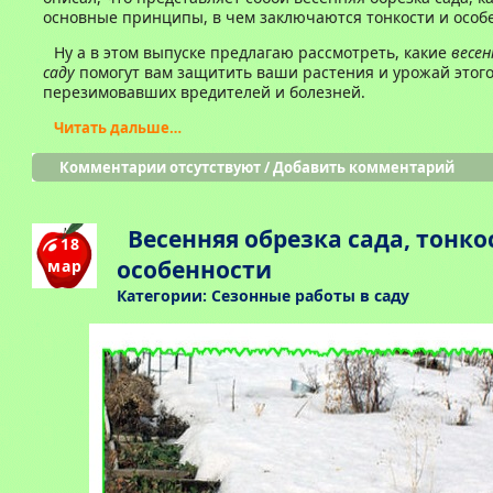
основные принципы, в чем заключаются тонкости и особ
Ну а в этом выпуске предлагаю рассмотреть, какие
весен
саду
помогут вам защитить ваши растения и урожай этого
перезимовавших вредителей и болезней.
Читать дальше…
Комментарии отсутствуют
/
Добавить комментарий
Весенняя обрезка сада, тонко
18
особенности
мар
Категории:
Сезонные работы в саду