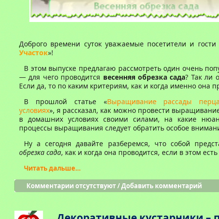
Доброго времени суток уважаемые посетители и гости 
Участок
»!
В этом выпуске предлагаю рассмотреть один очень по
— для чего проводится
весенняя обрезка сада
? Так ли 
Если да, то по каким критериям, как и когда именно она п
В прошлой статье «
Выращивание рассады перц
условиях
», я рассказал, как можно провести выращивани
в домашних условиях своими силами, на какие нюа
процессы выращивания следует обратить особое вниман
Ну а сегодня давайте разберемся, что собой предс
обрезка сада
, как и когда она проводится, если в этом ест
Читать дальше…
Комментарии отсутствуют
/
Добавить комментарий
Декоративные кустарники – 