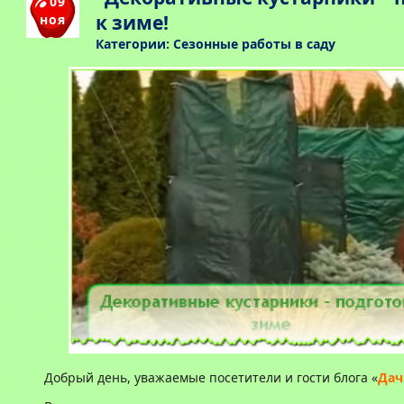
09
к зиме!
ноя
Категории:
Сезонные работы в саду
Добрый день, уважаемые посетители и гости блога «
Дач