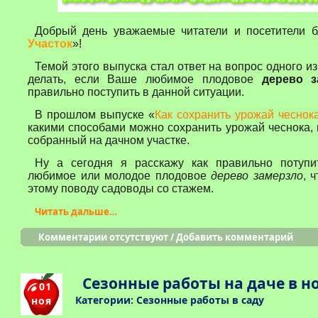
Добрый день уважаемые читатели и посетители б
Участок
»!
Темой этого выпуска стал ответ на вопрос одного из
делать, если Ваше любимое плодовое
дерево з
правильно поступить в данной ситуации.
В прошлом выпуске «
Как сохранить урожай чеснок
какими способами можно сохранить урожай чеснока
собранный на дачном участке.
Ну а сегодня я расскажу как правильно потуп
любимое или молодое плодовое
дерево замерзло
, 
этому поводу садоводы со стажем.
Читать дальше…
Комментарии отсутствуют
/
Добавить комментарий
Сезонные работы на даче в н
01
Категории:
Сезонные работы в саду
ноя