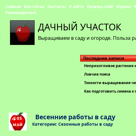
Главная
Все статьи
Контакты
О сайте
Проверь себя!
Журнал
Рекламодателю
ДАЧНЫЙ УЧАСТОК
Выращиваем в саду и огороде. Польза р
Последние записи
Неприхотливое растение 
Ловчие пояса
Тонкости выращивания че
Как подготовить семена к 
Весенние работы в саду
05
Категории:
Сезонные работы в саду
май