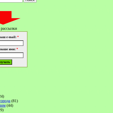
 рассылки
ваш e-mail:
*
 ваше имя:
*
24)
города
(81)
ним
(44)
9)