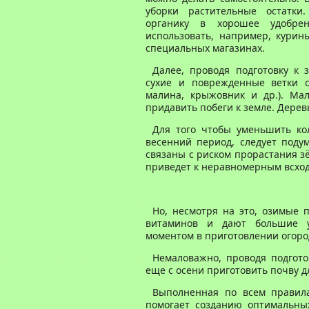
уборки растительные остатки
органику в хорошее удобре
использовать, например, курин
специальных магазинах.
Далее,
проводя подготовку к 
сухие и поврежденные ветки с
малина, крыжовник и др.). Ма
придавить побеги к земле. Дере
Для того чтобы уменьшить к
весенний период, следует подум
связаны с риском прорастания зё
приведет к неравномерным всход
Но, несмотря на это, озимые
витаминов и дают большие 
моментом в приготовлении огоро
Немаловажно,
проводя подгото
еще с
о
сени приготовить почву дл
Выполн
енная по всем правил
помогает
созданию оптимальны