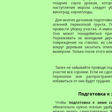
поздние сорта урожая, кото
наступления мороза следует уб
виноград, корнеплоды.
Для многих дачников подготовка
осенней перекопкой грунта.
П
провести уборку
участка
. А имен
Она может понадобиться при
Поухаживать за молодыми дере
повреждения на стволах, их сл
вокруг
деревьев
засыпать опил
вымерзли. Только после этого мо
Также не забывайте проводя под
участке
все сорняки. Если не сде
перекопки
они распространя
избавиться от них будет труднее.
Подготовка
к
Чтобы
подготовка к зиме с
о
бязательно нужно
осенью
удобр
можно делать самостоятельно. В