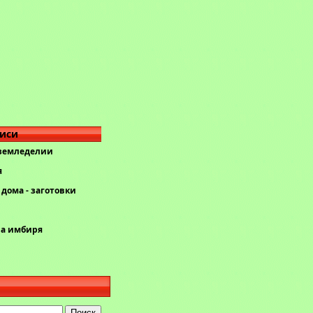
писи
 земледелии
я
дома - заготовки
ва имбиря