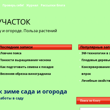
Проверь себя!
Журнал
Рассылки блога
УЧАСТОК
 и огороде. Польза растений
Последние записи
Популярные за
Ловчие пояса
ЭМ-технологии в
Тонкости выращивания чеснока
Плодовые деревь
Как подготовить семена к посадке
Консервирование 
Весенняя обрезка виноградника
впрок
Лечебные свойст
к зиме сада и огорода
аботы в саду
Поиск по блогу
Найти: