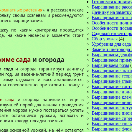
Готовимся к новому
Выращивание расс
комнатные растения
», я рассказал какие
Дачнику на заметку
ользу своим хозяевам и рекомендуются
Выращивание в те
ашнего выращивания.
Особенности полив
Особенности посад
кажу по каким критериям проводится
Садовый инвентарь
да, на какие нюансы и моменты стоит
Сбор урожая
(4)
Удобрения для сада
Заметки цветовода
Выращиваем дельф
зиме сада
и огорода
Выращиваем прим
Выращиваем розы
(
е сада
и огорода
гарантирует
дачнику
Выращивание акти
й год. За весенне-летний период грунт
Выращивание геор
а зиму отдыхает и восстанавливается.
Выращивание глад
о и своевременно
приготовить почву к
Выращивание горт
Выращивание ирис
Выращивание клем
е сада
и огорода начинается еще в
Выращивание лили
аилучш
ей
пор
ой
для
начала проведения
Выращивание пету
пления мороза нужно
постараться успеть
Выращивание пион
рать оставшийся урожай, вспахать и
Выращивание сире
ения к холоду, посадка озимых.
Выращивание тюль
Выращивание флок
орода основной урожай, на нём остаются