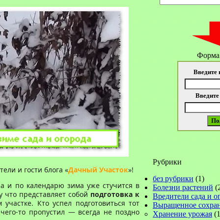
Форма
Введите 
Введите
Рубрики
ели и гости блога «
Дачный Участок
»!
без рубрики
(1)
ра и по календарю зима уже стучится в
Болезни растений
(
жу что представляет собой
подготовка к
Вредители сада и о
участке. Кто успел подготовиться тот
Выращенное сохра
чего-то пропустил — всегда не поздно
Хранение урожая
(1