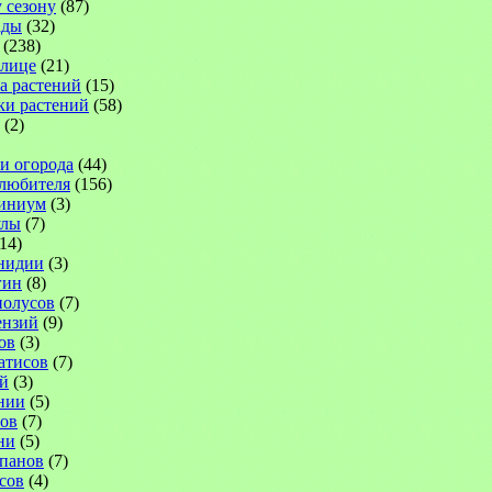
 сезону
(87)
ады
(32)
(238)
плице
(21)
а растений
(15)
ки растений
(58)
(2)
 и огорода
(44)
-любителя
(156)
иниум
(3)
улы
(7)
14)
нидии
(3)
гин
(8)
иолусов
(7)
ензий
(9)
ов
(3)
атисов
(7)
й
(3)
нии
(5)
ов
(7)
ни
(5)
панов
(7)
сов
(4)