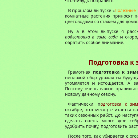
что-нибудь поправить.
В прошлом выпуске «
Полезные 
комнатные растения приносят п
цветоводами со стажем для дом
Ну а в этом выпуске я расс
подготовка к зиме сада
и огоро
обратить особое внимание.
Подготовка
к
Грамотная
подготовка
к зим
неплохой сбор урожая на будущи
утомляется
и
истощается. А з
Поэтому очень важно
правильн
новому
дачному сезону
.
Фактически, п
одготовка
к
зим
октябре, этот месяц считается н
таких сезонных работ
. До насту
сделать очень много дел: соб
удобрить почву, подготовить раст
После того, как убирается с ог