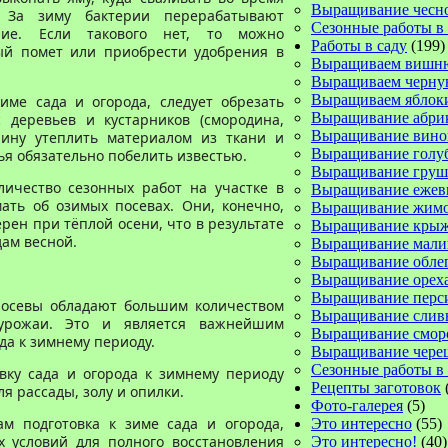
Выращивание чесн
. За зиму бактерии перерабатывают
Сезонные работы в
ние. Если такового нет, то можно
Работы в саду
(199)
ый помет или приобрести удобрения в
Выращиваем вишн
Выращиваем черну
Выращиваем яблок
зиме сада и огорода,
следует обрезать
Выращивание абри
 деревьев и кустарников (смородина,
Выращивание вино
лину утеплить материалом из ткани и
Выращивание голу
вья
обязательно
побелить известью.
Выращивание груш
оличество
сезонных
работ
на участке
в
Выращивание ежев
ать об озимых посевах. Они, конечно,
Выращивание жимо
рен при тёплой осени, что в результате
Выращивание кры
ам весной.
Выращивание мал
Выращивание обле
Выращивание орех
Выращивание перс
 посевы обладают большим количеством
Выращивание слив
урожаи. Это и является важнейшим
Выращивание смо
да к зимнему периоду.
Выращивание чере
Сезонные работы в 
вку сада и огорода к зимнему периоду
Рецепты заготовок
я рассады, золу и опилки.
Фото-галерея
(5)
ам
подготовк
а к зиме сада и огорода,
Это интересно
(55)
х условий для
полного
восстановления
Это интересно!
(40)