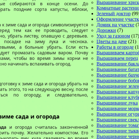
Выращивание хриз
рые собираются в конце осени. До
Комнатные растени
рать поздние сорта капусты, яблоки,
Зеленый доктор
(99
Оформление участк
 к зиме сада и огорода символизируется
Домик на участке
(7
еред тем как
ее
проводить, следует
Дорожки
(7)
но, убрать листву, опавшую с деревьев.
Уход за газоном
(17
 посадке на зиму лука и чеснока.
Цветы на даче
(21)
вьями, а больные убрать. Если есть
Работы в огороде
(1
едует промазать садовым варом. Почву
Выращиваем карто
ками, чтобы во время зимы корни не
Выращиваем перец
жно начинать вспахивать огород.
Выращивание бакл
Выращивание батат
Выращивание бахч
Выращивание бобо
готовку к зиме сада и огорода убрать на
Выращивание зеле
лать этого, то на следующую весну,
после
Выращивание капу
ться по огороду,
и
следовательно,
Выращивание клуб
Выращивание лука
Выращивание морк
Выращивание огур
зиме сада
и огорода
Выращивание свек
Выращивание тома
ада
и огорода считалась законченной
Выращивание тык
ить почву. Желательно компостом. Его
Выращивание черн
ыкопать яму, куда сваливать во время