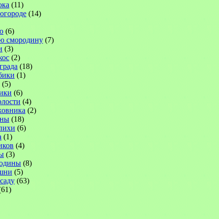
ока
(11)
 огороде
(14)
ю
(6)
ю смородину
(7)
и
(3)
кос
(2)
града
(18)
бики
(1)
(5)
ики
(6)
лости
(4)
жовника
(2)
ины
(18)
пихи
(6)
а
(1)
иков
(4)
ы
(3)
родины
(8)
шни
(5)
саду
(63)
(61)