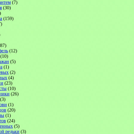
антем
(7)
я
(30)
)
а
(159)
)
)
87)
фель
(12)
(10)
ажан
(5)
а
(1)
евых
(2)
вых
(4)
ни
(23)
сты
(10)
ники
(26)
(3)
ови
(1)
цов
(20)
лы
(1)
тов
(24)
венных
(5)
ой редьки
(3)