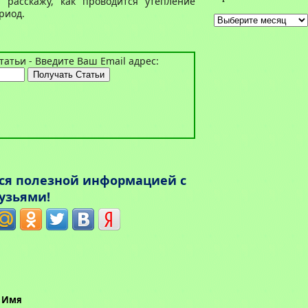
расскажу, как проводится утепление
риод.
Архивы
атьи - Введите Ваш Email адрес:
ься полезной информацией с
узьями!
Имя