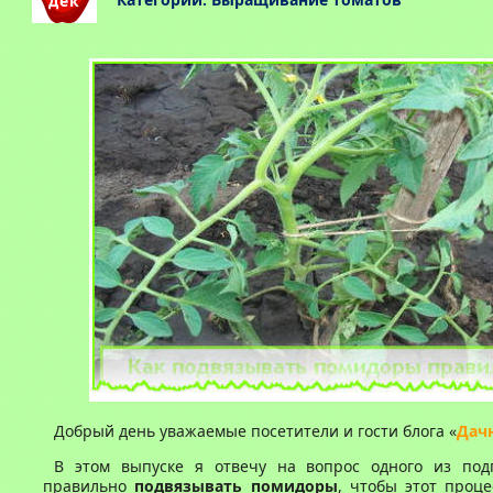
дек
Добрый день уважаемые посетители и гости блога «
Дач
В этом выпуске я отвечу на вопрос одного из под
правильно
подвязывать помидоры
, чтобы этот проц