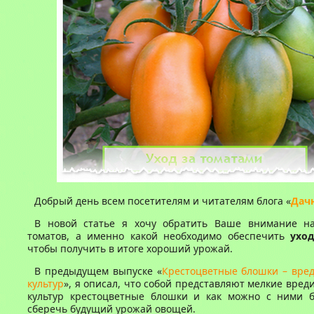
Добрый день всем посетителям и читателям блога «
Дач
В новой статье я хочу обратить Ваше внимание н
томатов, а именно какой необходимо обеспечить
ухо
чтобы получить в итоге хороший урожай.
В предыдущем выпуске «
Крестоцветные блошки – вре
культур
», я описал, что собой представляют мелкие вред
культур крестоцветные блошки и как можно с ними б
сберечь будущий урожай овощей.