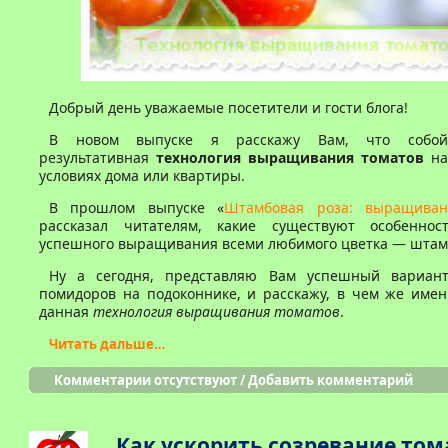
Добрый день уважаемые посетители и гости блога!
В новом выпуске я расскажу Вам, что собой 
результативная
технология выращивания томатов
на
условиях дома или квартиры.
В прошлом выпуске «
Штамбовая роза: выращива
рассказал читателям, какие существуют особеннос
успешного выращивания всеми любимого цветка — штамб
Ну а сегодня, представляю Вам успешный вариан
помидоров на подоконнике, и расскажу, в чем же имен
данная
технология выращивания томатов
.
Читать дальше…
Комментарии отсутствуют
/
Добавить комментарий
Как ускорить созревание том