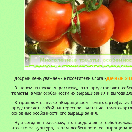
Добрый день уважаемые посетители блога «
Дачный Уч
В новом выпуске я расскажу, что представляют соб
томаты
, в чем особенности их выращивания и выгода дл
В прошлом выпуске «Выращиваем томатокартофель», В
представляет собой интересное растение томатокарт
основные особенности его выращивания.
Ну а сегодня я расскажу, что представляют собой
много
что это за культура, в чем особенности ее выращиван