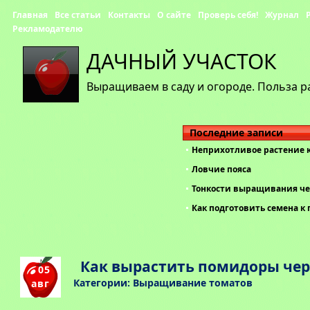
Главная
Все статьи
Контакты
О сайте
Проверь себя!
Журнал
Рекламодателю
ДАЧНЫЙ УЧАСТОК
Выращиваем в саду и огороде. Польза р
Последние записи
Неприхотливое растение 
Ловчие пояса
Тонкости выращивания че
Как подготовить семена к 
Как вырастить помидоры че
05
Категории:
Выращивание томатов
авг