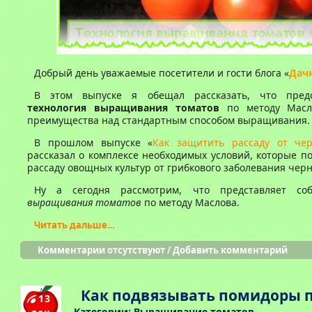
Добрый день уважаемые посетители и гости блога «
Дач
В этом выпуске я обещал рассказать, что предс
технология выращивания томатов
по методу Масл
преимущества над стандартным способом выращивания.
В прошлом выпуске «
Как защитить рассаду от че
рассказал о комплексе необходимых условий, которые п
рассаду овощных культур от грибкового заболевания черн
Ну а сегодня рассмотрим, что представляет с
выращивания томатов
по методу Маслова.
Читать дальше…
Комментарии отсутствуют
/
Добавить комментарий
Как подвязывать помидоры 
13
Категории:
Выращивание томатов