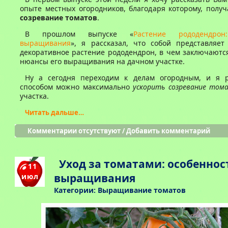
опыте местных огородников, благодаря которому, полу
созревание томатов
.
В прошлом выпуске «
Растение рододендрон
выращивания
», я рассказал, что собой представляет
декоративное растение рододендрон, в чем заключаютс
нюансы его выращивания на дачном участке.
Ну а сегодня переходим к делам огородным, и я р
способом можно максимально
ускорить созревание том
участка.
Читать дальше…
Комментарии отсутствуют
/
Добавить комментарий
Уход за томатами: особеннос
11
выращивания
июл
Категории:
Выращивание томатов