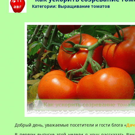
11
Категории:
Выращивание томатов
авг
Добрый день, уважаемые посетители и гости блога «
Дач
В первом выпуске этой недели я хочу рассказать Ва