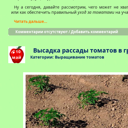
Ну а сегодня, давайте рассмотрим, чего может не хв
или как обеспечить правильный
уход за томатами
на уча
Читать дальше…
Комментарии отсутствуют
/
Добавить комментарий
Высадка рассады томатов в г
10
Категории:
Выращивание томатов
май