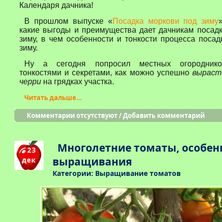
Календаря дачника!
В прошлом выпуске
«
Посадка моркови под зиму
какие выгоды и преимущества дает дачникам посад
зиму, в чем особенности и тонкости процесса поса
зиму.
Ну а сегодня попросил местных огороднико
тонкостями и секретами, как можно успешно
выраст
черри
на грядках участка.
Читать дальше…
Комментарии отсутствуют
/
Добавить комментарий
Многолетние томаты, особен
23
выращивания
дек
Категории:
Выращивание томатов