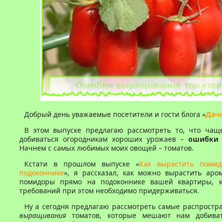
Добрый день уважаемые посетители и гости блога «
Дач
В этом выпуске предлагаю рассмотреть то, что чащ
добиваться огородникам хороших урожаев –
ошибки
Начнем с самых любимых моих овощей – томатов.
Кстати в прошлом выпуске «
Как вырастить поми
подоконнике
», я рассказал, как можно вырастить аро
помидоры прямо на подоконнике вашей квартиры, к
требований при этом необходимо придерживаться.
Ну а сегодня предлагаю рассмотреть самые распрост
выращивания
томатов, которые мешают нам добиват