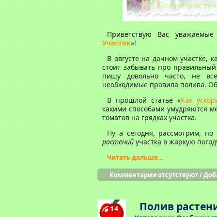
Приветствую Вас уважаемые 
Участок
»!
В августе на дачном участке, к
стоит забывать про правильны
пишу довольно часто, не вс
необходимые правила полива. Об 
В прошлой статье «
Как ускор
какими способами умудряются ме
томатов на грядках участка.
Ну а сегодня, рассмотрим, п
растений
участка в жаркую погод
Читать дальше…
Комментарии отсутствуют
/
Доб
Полив растен
14