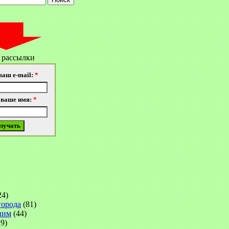
 рассылки
ваш e-mail:
*
 ваше имя:
*
24)
города
(81)
ним
(44)
9)