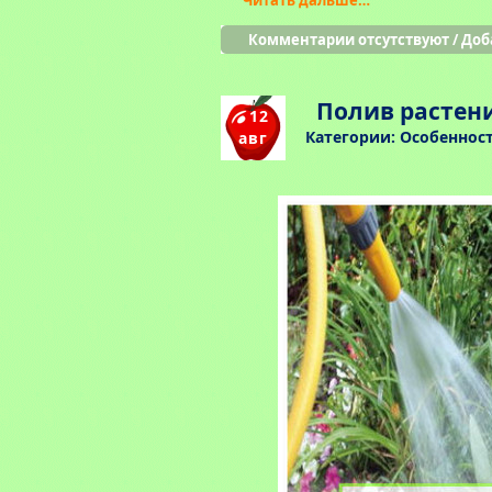
Читать дальше…
Комментарии отсутствуют
/
Доб
Полив растени
12
Категории:
Особеннос
авг