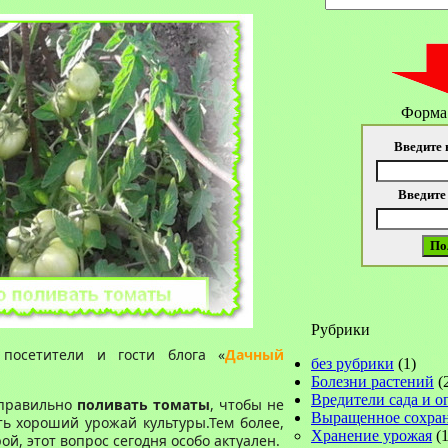
Форма
Введите 
Введите
Рубрики
посетители и гости блога «
Дачный
без рубрики
(1)
Болезни растений
(
Вредители сада и о
 правильно
поливать томаты
, чтобы не
Выращенное сохра
ь хороший урожай культуры.Тем более,
Хранение урожая
(1
й, этот вопрос сегодня особо актуален.