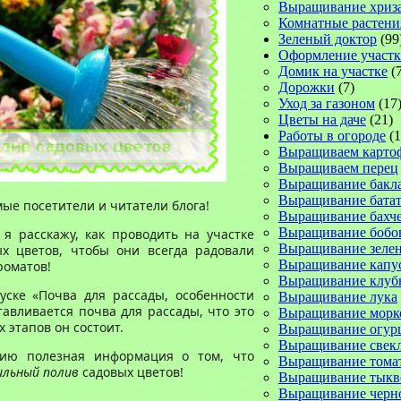
Выращивание хриз
Комнатные растени
Зеленый доктор
(99
Оформление участк
Домик на участке
(7
Дорожки
(7)
Уход за газоном
(17
Цветы на даче
(21)
Работы в огороде
(1
Выращиваем карто
Выращиваем перец
Выращивание бакл
Выращивание батат
ые посетители и читатели блога!
Выращивание бахч
Выращивание бобо
я расскажу, как проводить на участке
Выращивание зеле
х цветов, чтобы они всегда радовали
Выращивание капу
роматов!
Выращивание клуб
ске «Почва для рассады, особенности
Выращивание лука
отавливается почва для рассады, что это
Выращивание морк
х этапов он состоит.
Выращивание огур
Выращивание свек
ию полезная информация о том, что
Выращивание тома
ильный полив
садовых цветов!
Выращивание тык
Выращивание черн