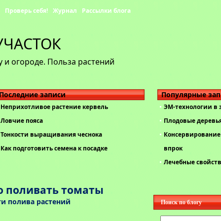
Проверь себя!
Журнал
Рассылки блога
УЧАСТОК
 и огороде. Польза растений
Последние записи
Популярные за
Неприхотливое растение кервель
ЭМ-технологии в
Ловчие пояса
Плодовые деревь
Тонкости выращивания чеснока
Консервирование 
Как подготовить семена к посадке
впрок
Лечебные свойст
о поливать томаты
ти полива растений
Поиск по блогу
Найти: