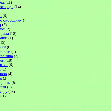
ока
(11)
 огороде
(14)
ю
(6)
ю смородину
(7)
и
(3)
кос
(2)
града
(18)
бики
(1)
(5)
ики
(6)
лости
(4)
жовника
(2)
ины
(18)
пихи
(6)
а
(1)
иков
(4)
ы
(3)
родины
(8)
шни
(5)
саду
(63)
(61)