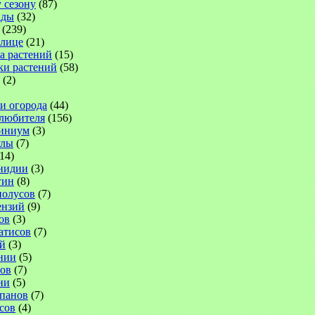
 сезону
(87)
ады
(32)
(239)
плице
(21)
а растений
(15)
ки растений
(58)
(2)
 и огорода
(44)
-любителя
(156)
иниум
(3)
улы
(7)
14)
нидии
(3)
гин
(8)
иолусов
(7)
ензий
(9)
ов
(3)
атисов
(7)
й
(3)
нии
(5)
ов
(7)
ни
(5)
панов
(7)
сов
(4)