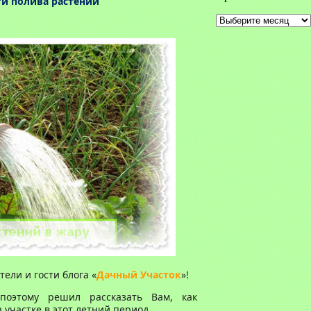
ти полива растений
Архивы
ели и гости блога «
Дачный Участок
»!
оэтому решил рассказать Вам, как
 участке в этот летний период.