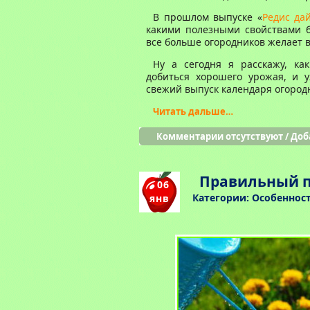
В прошлом выпуске «
Редис да
какими полезными свойствами б
все больше огородников желает 
Ну а сегодня я расскажу, к
добиться хорошего урожая, и 
свежий выпуск календаря огород
Читать дальше…
Комментарии отсутствуют
/
Доб
Правильный п
06
Категории:
Особеннос
янв