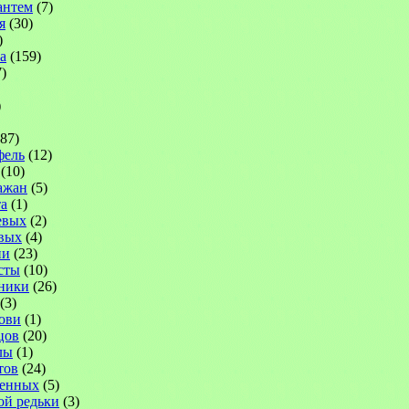
антем
(7)
я
(30)
)
а
(159)
)
)
87)
фель
(12)
(10)
ажан
(5)
а
(1)
евых
(2)
вых
(4)
ни
(23)
сты
(10)
ники
(26)
(3)
ови
(1)
цов
(20)
лы
(1)
тов
(24)
венных
(5)
ой редьки
(3)