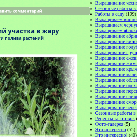
Выращивание чесн
Сезонные работы в
авить комментарий
Работы в саду
(199)
Выращиваем вишн
Выращиваем черну
й участка в жару
Выращиваем яблок
Выращивание абри
ти полива растений
Выращивание вино
Выращивание голу
Выращивание груш
Выращивание ежев
Выращивание жимо
Выращивание кры
Выращивание мал
Выращивание обле
Выращивание орех
Выращивание перс
Выращивание слив
Выращивание смо
Выращивание чере
Сезонные работы в 
Рецепты заготовок
Фото-галерея
(5)
Это интересно
(55)
Это интересно!
(40)