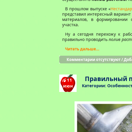
В прошлом выпуске «
Нестандар
представил интересный вариант 
материалов, в формировании о
участка.
Ну а сегодня перехожу к раб
правильно проводить
полив раст
Читать дальше…
Комментарии отсутствуют
/
Доб
Правильный п
11
Категории:
Особеннос
июн