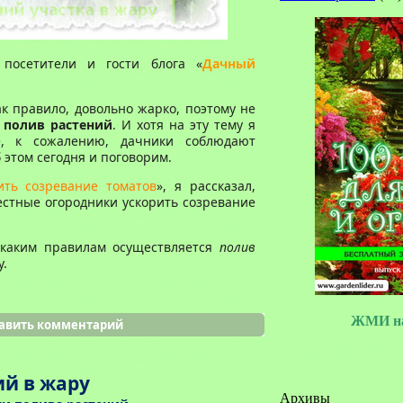
посетители и гости блога «
Дачный
ак правило, довольно жарко, поэтому не
й
полив растений
. И хотя на эту тему я
е, к сожалению, дачники соблюдают
этом сегодня и поговорим.
ить созревание томатов
», я рассказал,
стные огородники ускорить созревание
о каким правилам осуществляется
полив
у.
ЖМИ на
авить комментарий
ий в жару
Архивы