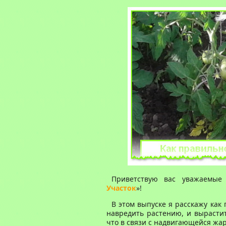
Приветствую вас уважаемые 
Участок
»!
В этом выпуске я расскажу как
навредить растению, и вырастит
что в связи с надвигающейся жаро