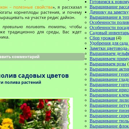
Готовимся к новому
йкон – полезные свойства
», я рассказал
Выращивание расс
огаты корнеплоды растения, и почему
Дачнику на заметку
выращивать на участке редис дайкон.
Выращивание в те
Особенности полив
ак
правильно поливать томаты
, чтобы
Особенности посад
уже традиционно для среды, Вас ждет
Садовый инвентарь
ника.
Сбор урожая
(4)
Удобрения для сада
Заметки цветовода
Выращиваем дельф
авить комментарий
Выращиваем прим
Выращиваем розы
(
Выращивание акти
олив садовых цветов
Выращивание геор
Выращивание глад
ти полива растений
Выращивание горт
Выращивание ирис
Выращивание клем
Выращивание лили
Выращивание пету
Выращивание пион
Выращивание сире
Выращивание тюль
Выращивание флок