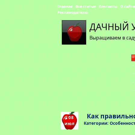
Главная
Все статьи
Контакты
О сайте
Рекламодателю
ДАЧНЫЙ 
Выращиваем в саду
Как правильн
08
Категории:
Особеннос
июл