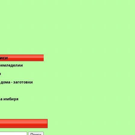
писи
 земледелии
я
дома - заготовки
ва имбиря