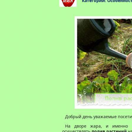
Категории:
Особеннос
июл
Добрый день уважаемые посетит
На дворе жара, и именно п
осуществлять
полив растений
на