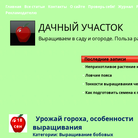
Главная
Все статьи
Контакты
О сайте
Проверь себя!
Журнал
Рекламодателю
ДАЧНЫЙ УЧАСТОК
Выращиваем в саду и огороде. Польза р
Последние записи
Неприхотливое растение 
Ловчие пояса
Тонкости выращивания че
Как подготовить семена к 
Урожай гороха, особенности
18
выращивания
сен
Категории:
Выращивание бобовых