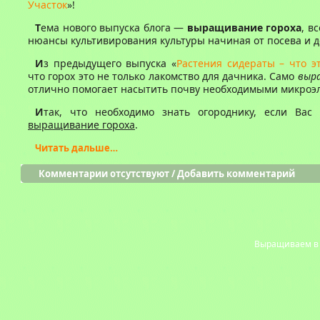
Участок
»!
Т
ема нового выпуска блога —
выращивание гороха
, в
нюансы культивирования культуры начиная от посева и д
И
з предыдущего выпуска «
Растения сидераты – что э
что горох это не только лакомство для дачника. Само
выр
отлично помогает насытить почву необходимыми микроэ
И
так, что необходимо знать огороднику, если Вас 
выращивание гороха
.
Читать дальше…
Комментарии отсутствуют
/
Добавить комментарий
Выращиваем в с