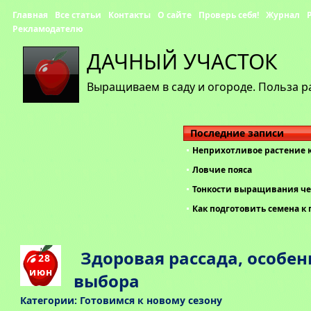
Главная
Все статьи
Контакты
О сайте
Проверь себя!
Журнал
Рекламодателю
ДАЧНЫЙ УЧАСТОК
Выращиваем в саду и огороде. Польза р
Последние записи
Неприхотливое растение 
Ловчие пояса
Тонкости выращивания че
Как подготовить семена к 
Здоровая рассада, особен
28
июн
выбора
Категории:
Готовимся к новому сезону