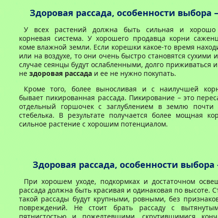
Здоровая рассада, особенности выбора
У всех растений должна быть сильная и хорошо 
корневая система. У хорошего продавца корни саженц
коме влажной земли. Если корешки какое-то время наход
или на воздухе, то они очень быстро становятся сухими 
случае сеянцы будут ослабленными, долго приживаться и 
не
здоровая рассада
и ее не нужно покупать.
Кроме того, более выносливая и с наилучшей кор
бывает пикированная рассада. Пикирование – это перес
отдельный горшочек с заглублением в землю почти
стебелька. В результате получается более мощная ко
сильное растение с хорошим потенциалом.
Здоровая рассада, особенности выбора
При хорошем уходе, подкормках и достаточном осве
рассада должна быть красивая и одинаковая по высоте. С
такой рассады будут крупными, ровными, без признако
повреждений. Не стоит брать рассаду с вытянутым
пятнистостью и пожелтевшими, скрутившимися конч