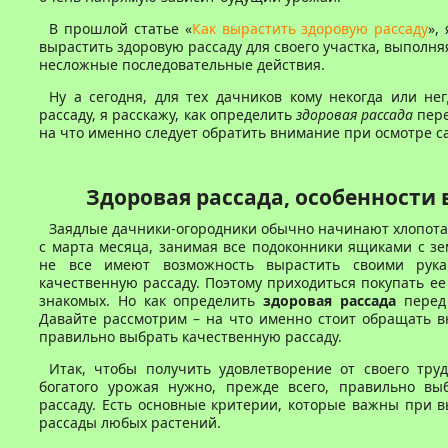
В прошлой статье «
Как вырастить здоровую рассаду
»,
вырастить здоровую рассаду для своего участка, выполн
несложные последовательные действия.
Ну а сегодня, для тех дачников кому некогда или н
рассаду, я расскажу, как определить
здоровая рассада
пере
на что именно следует обратить внимание при осмотре с
Здоровая рассада, особенности
Заядлые дачники-огородники обычно начинают хлопота
с марта месяца, занимая все подоконники ящиками с зе
не все имеют возможность вырастить своими рук
качественную рассаду. Поэтому приходиться покупать ее
знакомых. Но как определить
здоровая рассада
перед 
Давайте рассмотрим – на что именно стоит обращать в
правильно выбрать качественную рассаду.
Итак, чтобы получить удовлетворение от своего тру
богатого урожая нужно, прежде всего, правильно вы
рассаду. Есть основные критерии, которые важны при 
рассады любых растений.