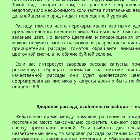
Такой вид говорит о том, что растение неправильн
недополучило необходимого количества питательных вещ
дальнейшем оно вряд ли даст полноценный урожай.
Рассаду томатов часто перекармливают азотными уд
привлекательного внешнего вида. Это вызывает быстры
зеленый цвет. Но вместо цветения и плодоношения от
можно получить много пасынков и разросшиеся листь
приобретении рассады томатов обращайте вниман
цветочной кисти, а не обилие буйной зелени.
Если вас интересует здоровая рассада капусты, пр
рекомендую обращать внимание на нижние лист
качественной рассады они будут фиолетового цвет
сформированных листиков у капусты должно быть не бо
перцев – 8-9.
Здоровая рассада, особенности выбора — в
Желательно время между покупкой растений и посад
постоянное место максимально сократить. Сажают саже
сверху присыпают землей. Если выбрать для посад
безветренный день, то здоровая рассада растений быст
приживется с наименьшими потерями и обязательно п