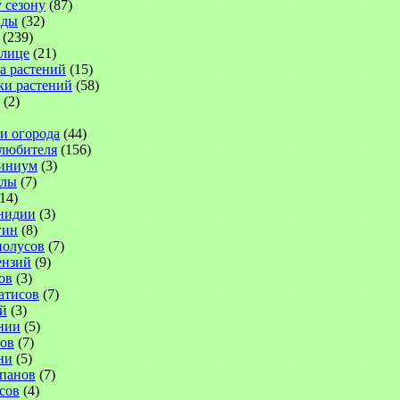
 сезону
(87)
ады
(32)
(239)
плице
(21)
а растений
(15)
ки растений
(58)
(2)
 и огорода
(44)
-любителя
(156)
иниум
(3)
улы
(7)
14)
нидии
(3)
гин
(8)
иолусов
(7)
ензий
(9)
ов
(3)
атисов
(7)
й
(3)
нии
(5)
ов
(7)
ни
(5)
панов
(7)
сов
(4)