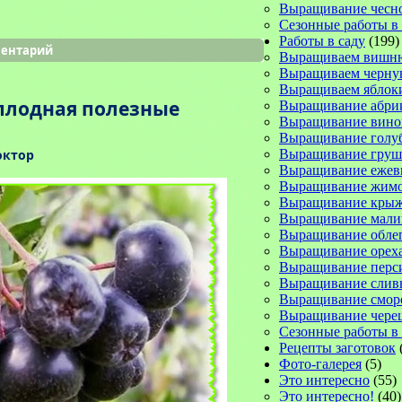
Выращивание чесн
Сезонные работы в
Работы в саду
(199)
ментарий
Выращиваем вишн
Выращиваем черну
Выращиваем яблок
плодная полезные
Выращивание абри
Выращивание вино
Выращивание голу
октор
Выращивание груш
Выращивание ежев
Выращивание жимо
Выращивание кры
Выращивание мал
Выращивание обле
Выращивание орех
Выращивание перс
Выращивание слив
Выращивание смо
Выращивание чере
Сезонные работы в 
Рецепты заготовок
Фото-галерея
(5)
Это интересно
(55)
Это интересно!
(40)