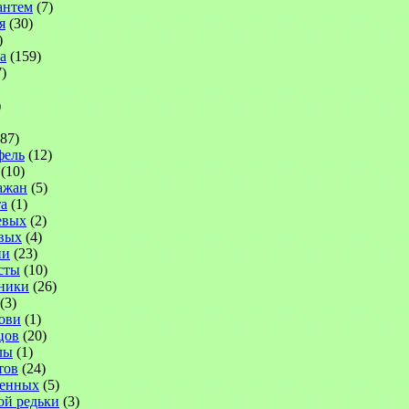
антем
(7)
я
(30)
)
а
(159)
)
)
87)
фель
(12)
(10)
ажан
(5)
а
(1)
евых
(2)
вых
(4)
ни
(23)
сты
(10)
ники
(26)
(3)
ови
(1)
цов
(20)
лы
(1)
тов
(24)
венных
(5)
ой редьки
(3)