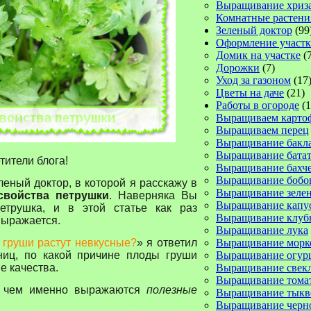
Выращивание хриз
Комнатные растени
Зеленый доктор
(99
Оформление участк
Домик на участке
(7
Дорожки
(7)
Уход за газоном
(17
Цветы на даче
(21)
Работы в огороде
(1
Выращиваем карто
Выращиваем перец
Выращивание бакл
Выращивание батат
ители блога!
Выращивание бахч
Выращивание бобо
леный доктор, в которой я расскажу в
Выращивание зеле
свойства петрушки
. Наверняка Вы
Выращивание капу
етрушка, и в этой статье как раз
Выращивание клуб
выражается.
Выращивание лука
 груши растут невкусные?
» я ответил
Выращивание морк
ниц, по какой причине плоды груши
Выращивание огур
е качества.
Выращивание свек
Выращивание тома
в чем именно выражаются
полезные
Выращивание тык
Выращивание черн