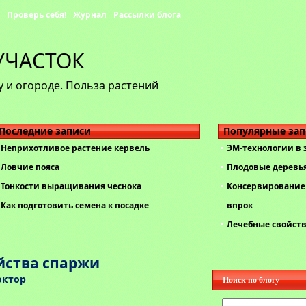
Проверь себя!
Журнал
Рассылки блога
УЧАСТОК
 и огороде. Польза растений
Последние записи
Популярные за
Неприхотливое растение кервель
ЭМ-технологии в
Ловчие пояса
Плодовые деревь
Тонкости выращивания чеснока
Консервирование 
Как подготовить семена к посадке
впрок
Лечебные свойст
йства спаржи
октор
Поиск по блогу
Найти: