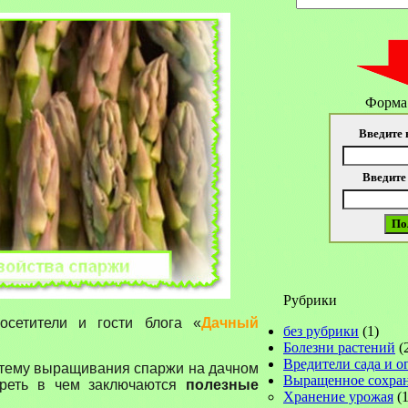
Форма
Введите 
Введите
Рубрики
сетители и гости блога «
Дачный
без рубрики
(1)
Болезни растений
(
Вредители сада и о
 тему выращивания спаржи на дачном
Выращенное сохра
треть в чем заключаются
полезные
Хранение урожая
(1