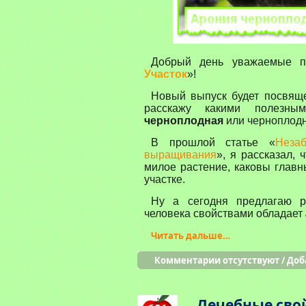
Добрый день уважаемые по
Участок
»!
Новый выпуск будет посвяще
расскажу какими полезны
черноплодная
или черноплодна
В прошлой статье «
Неза
выращивания
», я рассказал, 
милое растение, каковы глав
участке.
Ну а сегодня предлагаю р
человека свойствами обладает
Читать дальше…
Комментарии отсутствуют
/
Доб
Лечебные сво