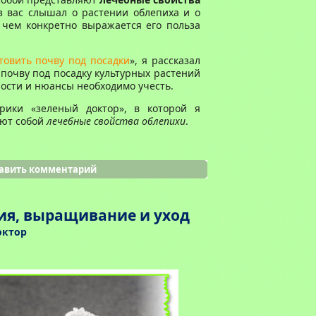
з вас слышал о растении облепиха и о
в чем конкретно выражается его польза
товить почву под посадки
», я рассказал
 почву под посадку культурных растений
ности и нюансы необходимо учесть.
рики «зеленый доктор», в которой я
яют собой
лечебные свойства облепихи
.
авить комментарий
ия, выращивание и уход
октор