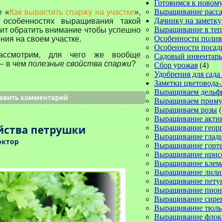
Готовимся к новому
Выращивание расс
е
«
Как вырастить спаржу на участке
»,
Дачнику на заметку
 особенностях выращивания такой
Выращивание в те
тоит обратить внимание чтобы успешно
Особенности полив
ния на своем участке.
Особенности посад
ассмотрим, для чего же вообще
Садовый инвентарь
— в чем
полезные свойства спаржи
?
Сбор урожая
(4)
Удобрения для сада
Заметки цветовода
Выращиваем дельф
авить комментарий
Выращиваем прим
Выращиваем розы
(
Выращивание акти
йства петрушки
Выращивание геор
Выращивание глад
октор
Выращивание горт
Выращивание ирис
Выращивание клем
Выращивание лили
Выращивание пету
Выращивание пион
Выращивание сире
Выращивание тюль
Выращивание флок