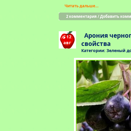
Читать дальше…
2 комментария
/
Добавить ком
Арония черно
12
свойства
авг
Категории:
Зеленый д