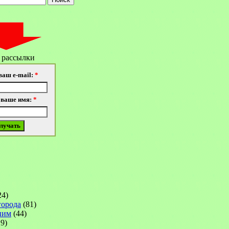
 рассылки
ваш e-mail:
*
 ваше имя:
*
24)
города
(81)
ним
(44)
9)