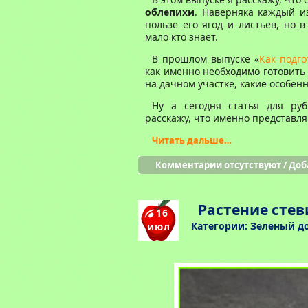
облепихи
. Наверняка каждый и
пользе его ягод и листьев, но 
мало кто знает.
В прошлом выпуске «
Как подго
как именно необходимо готовить
на дачном участке, какие особен
Ну а сегодня статья для руб
расскажу, что именно представл
Читать дальше…
Комментарии отсутствуют
/
Доб
Растение стев
16
Категории:
Зеленый д
июл