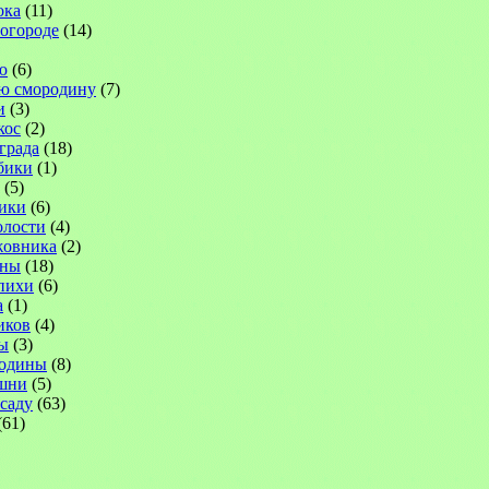
ока
(11)
 огороде
(14)
ю
(6)
ю смородину
(7)
и
(3)
кос
(2)
града
(18)
бики
(1)
(5)
ики
(6)
лости
(4)
жовника
(2)
ины
(18)
пихи
(6)
а
(1)
иков
(4)
ы
(3)
родины
(8)
шни
(5)
саду
(63)
(61)