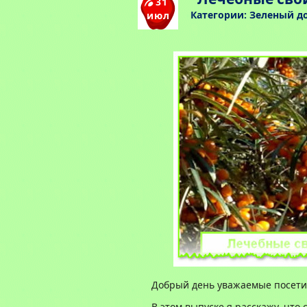
31
Категории:
Зеленый д
июл
Добрый день уважаемые посетит
В этом выпуске я расскажу, что