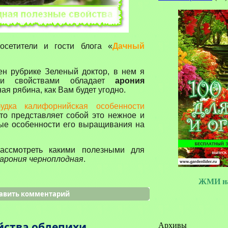
сетители и гости блога «
Дачный
н рубрике Зеленый доктор, в нем я
ми свойствами обладает
арония
я рябина, как Вам будет угодно.
будка калифорнийская особенности
что представляет собой это нежное и
ные особенности его выращивания на
ассмотреть какими полезными для
арония черноплодная
.
ЖМИ на
авить комментарий
йства облепихи
Архивы