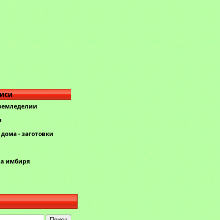
писи
 земледелии
я
дома - заготовки
ва имбиря