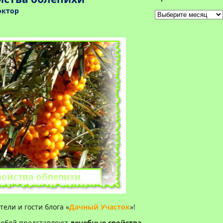
октор
Архивы
ели и гости блога «
Дачный Участок
»!
 собой представляют
лечебные свойства