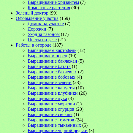
Выращивание хризантем
(7)
Комнатные растения
(30)
Зеленый доктор
(99)
Оформление участка
(159)
Домик на участке
(7)
Дорожки
(7)
Уход за газоном
(17)
Цветы на даче
(21)
Работы в огороде
(187)
Выращиваем картофель
(12)
Выращиваем перец
(10)
Выращивание баклажан
(5)
Выращивание батата
(1)
Выращивание бахчевых
(2)
Выращивание бобовых
(4)
Выращивание зелени
(23)
Выращивание капусты
(10)
Выращивание клубники
(26)
Выращивание лука
(3)
Выращивание моркови
(1)
Выращивание огурцов
(20)
Выращивание свеклы
(1)
Выращивание томатов
(24)
Выращивание тыквенных
(5)
Выращивание черной редьки
(3)