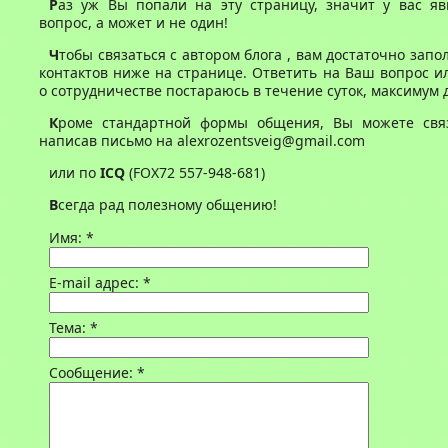
Р
аз уж Вы попали на эту страницу, значит у вас яв
вопрос, а может и не один!
Ч
тобы связаться с автором блога , вам достаточно запо
контактов ниже на странице. Ответить на Ваш вопрос 
о сотрудничестве постараюсь в течение суток, максимум д
К
роме стандартной формы общения, Вы можете свя
написав письмо на alexrozentsveig@gmail.com
или по
ICQ
(FOX72 557-948-681)
В
сегда рад полезному общению!
Имя:
*
E-mail адрес:
*
Тема:
*
Сообщение:
*