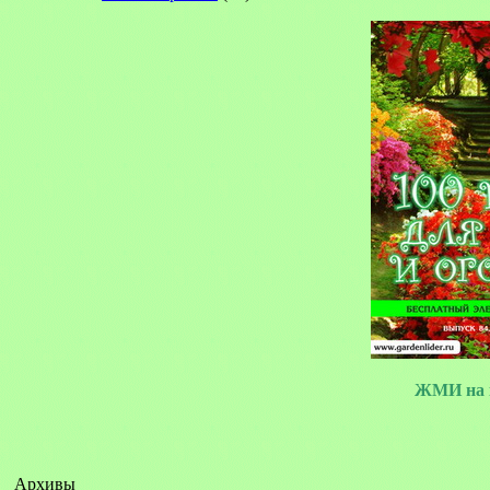
ЖМИ на 
Архивы