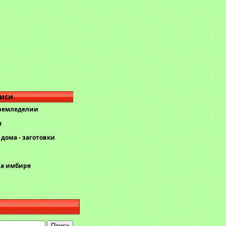
писи
 земледелии
я
дома - заготовки
ва имбиря