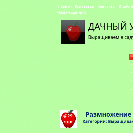
Главная
Все статьи
Контакты
О сайте
Рекламодателю
ДАЧНЫЙ 
Выращиваем в саду
Размножение 
29
Категории:
Выращиван
янв