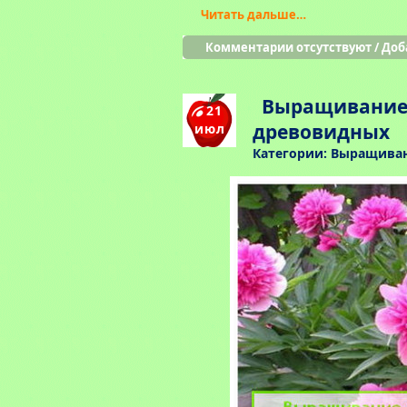
Читать дальше…
Комментарии отсутствуют
/
Доб
Выращивание
21
древовидных
июл
Категории:
Выращиван