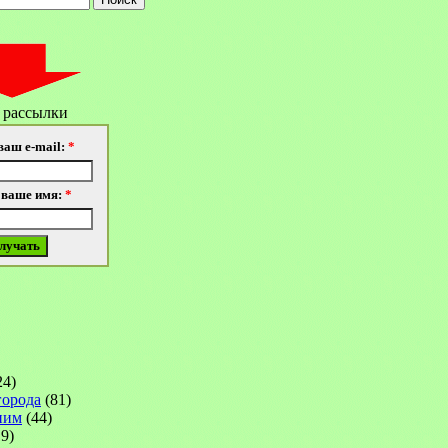
 рассылки
ваш e-mail:
*
 ваше имя:
*
24)
города
(81)
ним
(44)
9)