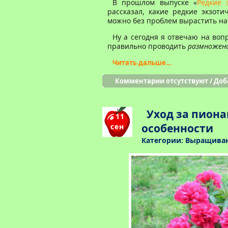
В прошлом выпуске «
Редкие 
рассказал, какие редкие экзоти
можно без проблем вырастить на 
Ну а сегодня я отвечаю на вопр
правильно проводить
размножени
Читать дальше…
Комментарии отсутствуют
/
Доб
Уход за пиона
11
особенности
сен
Категории:
Выращиван