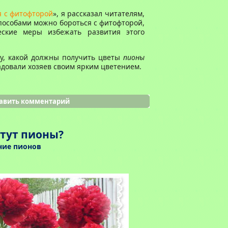
я с фитофторой
», я рассказал читателям,
способами можно бороться с фитофторой,
еские меры избежать развития этого
жу, какой должны получить цветы
пионы
адовали хозяев своим ярким цветением.
авить комментарий
етут пионы?
ие пионов