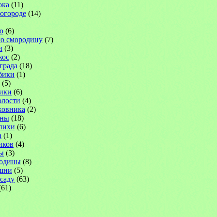
ока
(11)
 огороде
(14)
ю
(6)
ю смородину
(7)
и
(3)
кос
(2)
града
(18)
бики
(1)
(5)
ики
(6)
лости
(4)
жовника
(2)
ины
(18)
пихи
(6)
а
(1)
иков
(4)
ы
(3)
родины
(8)
шни
(5)
саду
(63)
(61)