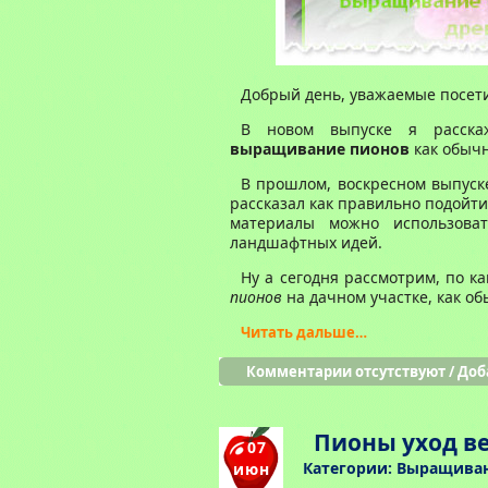
Добрый день, уважаемые посетит
В новом выпуске я расска
выращивание пионов
как обычн
В прошлом, воскресном выпуск
рассказал как правильно подойт
материалы можно использов
ландшафтных идей.
Ну а сегодня рассмотрим, по 
пионов
на дачном участке, как об
Читать дальше…
Комментарии отсутствуют
/
Доб
Пионы уход в
07
Категории:
Выращиван
июн