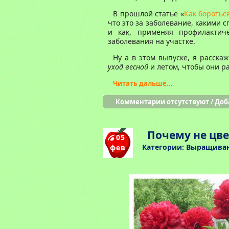
В прошлой статье «
Как боротьс
что это за заболевание, какими 
и как, применяя профилактич
заболевания на участке.
Ну а в этом выпуске, я расска
уход весной
и летом, чтобы они р
Читать дальше…
Комментарии отсутствуют
/
Доб
Почему не цв
05
Категории:
Выращиван
фев