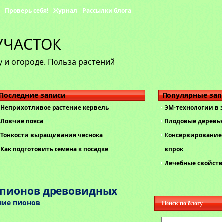
Проверь себя!
Журнал
Рассылки блога
УЧАСТОК
 и огороде. Польза растений
Последние записи
Популярные за
Неприхотливое растение кервель
ЭМ-технологии в
Ловчие пояса
Плодовые деревь
Тонкости выращивания чеснока
Консервирование 
Как подготовить семена к посадке
впрок
Лечебные свойст
пионов древовидных
ие пионов
Поиск по блогу
Найти: