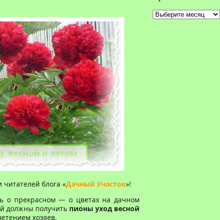
Архивы
 читателей блога «
Дачный Участок
»!
ить о прекрасном — о цветах на дачном
акой должны получить
пионы уход весной
ветением хозяев.