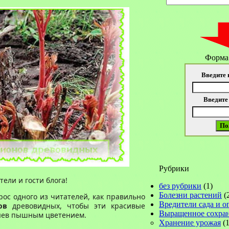
Форма
Введите 
Введите
Рубрики
ели и гости блога!
без рубрики
(1)
Болезни растений
(
рос одного из читателей, как правильно
Вредители сада и о
ов
древовидных, чтобы эти красивые
Выращенное сохра
зяев пышным цветением.
Хранение урожая
(1