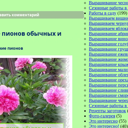
Выращивание чесн
Сезонные работы в
Работы в саду
(199)
авить комментарий
Выращиваем вишн
Выращиваем черну
Выращиваем яблок
 пионов обычных и
Выращивание абри
Выращивание вино
Выращивание голу
ие пионов
Выращивание груш
Выращивание ежев
Выращивание жимо
Выращивание кры
Выращивание мал
Выращивание обле
Выращивание орех
Выращивание перс
Выращивание слив
Выращивание смо
Выращивание чере
Сезонные работы в 
Рецепты заготовок
Фото-галерея
(5)
Это интересно
(55)
Это интересно!
(40)