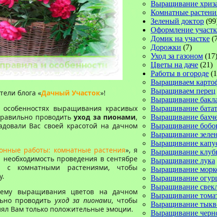
Выращивание хриз
Комнатные растени
Зеленый доктор
(99
Оформление участк
Домик на участке
(7
Дорожки
(7)
Уход за газоном
(17
Цветы на даче
(21)
Работы в огороде
(1
Выращиваем карто
Выращиваем перец
ели блога «
Дачный Участок
»!
Выращивание бакл
б особенностях выращивания красивых
Выращивание батат
 правильно проводить
уход за пионами
,
Выращивание бахч
довали Вас своей красотой на дачном
Выращивание бобо
Выращивание зеле
Выращивание капу
онные работы: комнатные растения
», я
Выращивание клуб
 необходимость проведения в сентябре
Выращивание лука
т с комнатными растениями, чтобы
Выращивание морк
у.
Выращивание огур
Выращивание свек
тему выращивания цветов на дачном
Выращивание тома
ильно проводить
уход за пионами
, чтобы
Выращивание тык
ял Вам только положительные эмоции.
Выращивание черн