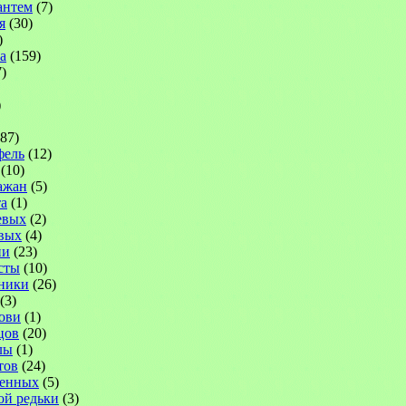
антем
(7)
я
(30)
)
а
(159)
)
)
87)
фель
(12)
(10)
ажан
(5)
а
(1)
евых
(2)
вых
(4)
ни
(23)
сты
(10)
ники
(26)
(3)
ови
(1)
цов
(20)
лы
(1)
тов
(24)
венных
(5)
ой редьки
(3)