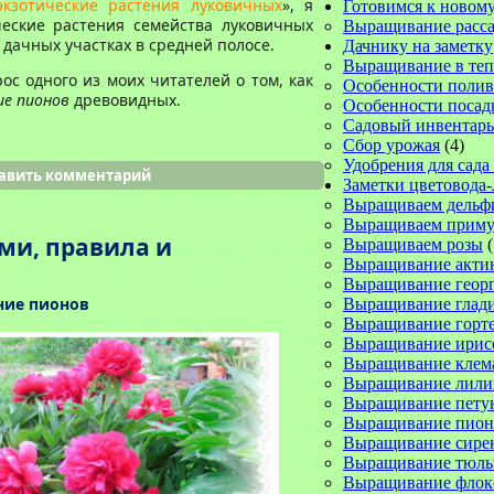
экзотические растения луковичных
», я
Готовимся к новому
ческие растения семейства луковичных
Выращивание расс
дачных участках в средней полосе.
Дачнику на заметку
Выращивание в те
ос одного из моих читателей о том, как
Особенности полив
е пионов
древовидных.
Особенности посад
Садовый инвентарь
Сбор урожая
(4)
Удобрения для сада
авить комментарий
Заметки цветовода
Выращиваем дельф
Выращиваем прим
ми, правила и
Выращиваем розы
(
Выращивание акти
Выращивание геор
ие пионов
Выращивание глад
Выращивание горт
Выращивание ирис
Выращивание клем
Выращивание лили
Выращивание пету
Выращивание пион
Выращивание сире
Выращивание тюль
Выращивание флок