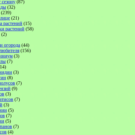
 сезону
(87)
ады
(32)
(239)
плице
(21)
а растений
(15)
ки растений
(58)
(2)
 и огорода
(44)
-любителя
(156)
иниум
(3)
улы
(7)
14)
нидии
(3)
гин
(8)
иолусов
(7)
ензий
(9)
ов
(3)
атисов
(7)
й
(3)
нии
(5)
ов
(7)
ни
(5)
панов
(7)
сов
(4)