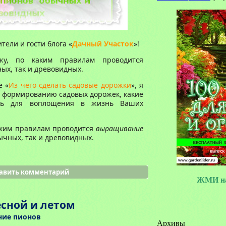
ели и гости блога «
Дачный Участок
»!
жу, по каким правилам проводится
ых, так и древовидных.
е «
Из чего сделать садовые дорожки
», я
и формированию садовых дорожек, какие
ать для воплощения в жизнь Ваших
каким правилам проводится
выращивание
ычных, так и древовидных.
авить комментарий
ЖМИ на
есной и летом
ие пионов
Архивы