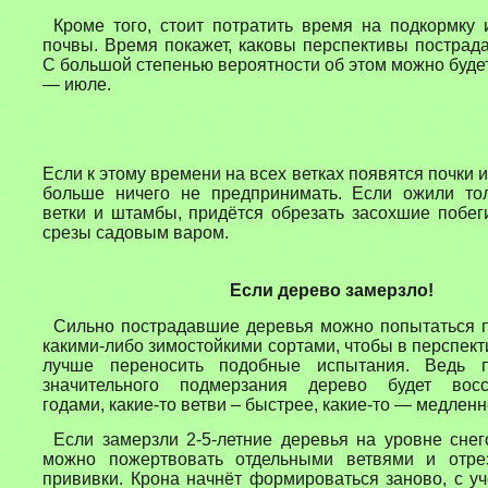
Кроме того, стоит потратить время на подкормку
почвы. Время покажет, каковы перспективы пострад
С большой степенью вероятности об этом можно будет
— июле.
Если к этому времени на всех ветках появ
ятся
почки и
больше ничего не предпринимать. Если ожили то
ветки и штамбы, придётся обрезать засохшие побег
срез
ы
садовым варом.
Если дерево замерзло!
Сильно пострадавшие деревья можно попытаться п
какими-либо зимостойкими сортами, чтобы в перспект
лучше переносить подобные испытания. Ведь п
значительного подмерзания дерево будет восс
годами, какие-то ветви – быстрее, какие-то — медленн
Если замерзли 2-5-летние деревья на уровне снег
можно пожертвовать отдельными ветвями и отр
прививки. Крона начнёт формироваться заново, с у