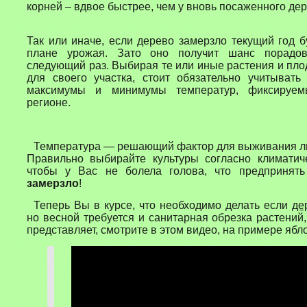
корней – вдвое быстрее, чем у вновь посаженного дер
Так или иначе,
если дерево замерзло
текущий год б
плане урожая. Зато оно получит шанс порадов
следующий раз. Выбирая те или иные растения
и пло
для своего участка, стоит обязательно учитывать
максимумы и минимумы температур, фиксируе
регионе.
Температура — решающий фактор для выживания лю
Правильно выбирайте культуры согласно климатиче
чтобы у Вас не болела голова, что предпринят
замерзло
!
Теперь Вы в курсе, что необходимо делать если
де
но весной требуется и санитарная обрезка растений,
представляет, смотрите в этом видео, на примере ябл