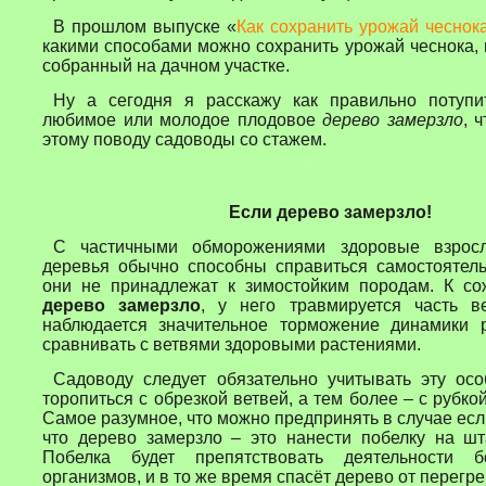
В прошлом выпуске «
Как сохранить урожай чеснок
какими способами можно сохранить урожай чеснока
собранный на дачном участке.
Ну а сегодня я расскажу как правильно потуп
любимое или молодое плодовое
дерево замерзло
, 
этому поводу садоводы со стажем.
Если дерево замерзло!
С частичными обморожениями здоровые взро
деревья обычно способны справиться самостоятель
они не принадлежат к зимостойким породам. К с
дерево замерзло
,
у н
его
травмируется часть в
наблюдается значительное торможение динамики р
сравнивать с ветвями здоровыми растениями.
Садоводу следует
обязательно
учитывать эту ос
торопиться с обрезкой ветвей, а тем более – с рубко
Самое разумное, что можно предпринять в случае
есл
что дерево замерзло
–
это
нанести побелку на шт
Побелка будет препятствовать деятельности б
организмов, и в то же время спасёт дерево от перегре