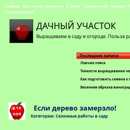
Главная
Все статьи
Контакты
О сайте
Проверь себя!
Журнал
Рекламодателю
ДАЧНЫЙ УЧАСТОК
Выращиваем в саду и огороде. Польза р
Последние записи
Ловчие пояса
Тонкости выращивания че
Как подготовить семена к 
Весенняя обрезка виногра
Если дерево замерзло!
14
ноя
Категории:
Сезонные работы в саду