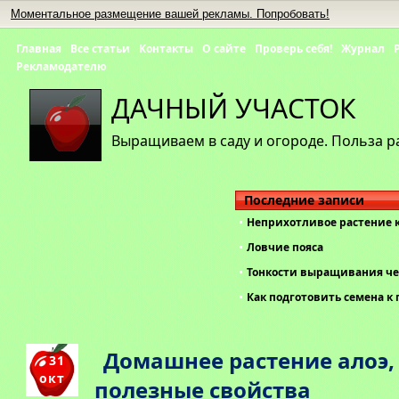
Моментальное размещение вашей рекламы. Попробовать!
Главная
Все статьи
Контакты
О сайте
Проверь себя!
Журнал
Рекламодателю
ДАЧНЫЙ УЧАСТОК
Выращиваем в саду и огороде. Польза р
Последние записи
Неприхотливое растение 
Ловчие пояса
Тонкости выращивания че
Как подготовить семена к 
Домашнее растение алоэ,
31
окт
полезные свойства