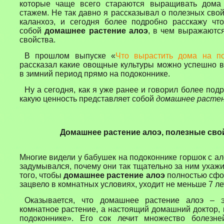
которые чаще всего стараются выращивать дома
стажем. Не так давно я рассказывал о полезных свой
каланхоэ, и сегодня более подробно расскажу что
собой
домашнее растение алоэ
, в чем выражаютс
свойства.
В прошлом выпуске «
Что вырастить дома на по
рассказал какие овощные культуры можно успешно 
в зимний период прямо на подоконнике.
Ну а сегодня, как я уже ранее и говорил более под
какую ценность представляет собой
домашнее растен
Домашн
ее растение
алоэ,
полезные сво
Многие видели у бабушек на подоконнике горшок с ало
задумывался, почему они так тщательно за ним ухажи
того, чтобы
домашнее растение алоэ
полностью
сфо
зацвел
о
в комнатных условиях, уходит не меньше 7 ле
Оказывается, что
домашнее растение алоэ
– 
комнатное растение, а
настоящий домашний доктор, 
подоконнике».
Е
го сок лечит множество болезне