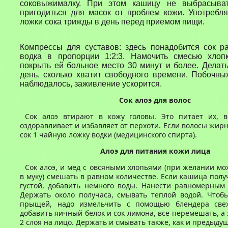
соковыжималку. При этом кашицу не выбрасыва
пригодиться для масок от проблем кожи. Употребл
ложки сока трижды в день перед приемом пищи.
Компрессы для суставов: здесь понадобится сок р
водка в пропорции 1:2:3. Намочить смесью хлоп
покрыть ей больное место 30 минут и более. Делать
день, сколько хватит свободного времени. Побочн
наблюдалось, заживление ускорится.
Сок а
лоэ для волос
Сок алоэ втирают в кожу головы. Это питает их, во
оздоравливает и избавляет от перхоти. Если волосы жирн
сок 1 чайную ложку водки (медицинского спирта).
Алоэ для питания кожи лица
Сок алоэ, и мед с овсяными хлопьями (при желании м
в муку) смешать в равном количестве. Если кашица полу
густой, добавить немного воды. Нанести равномерным 
Держать около получаса, смывать теплой водой. Чтобы
прыщей, надо измельчить с помощью блендера свеж
добавить яичный белок и сок лимона, все перемешать, а 
2 слоя на лицо. Держать и смывать также, как и предыду