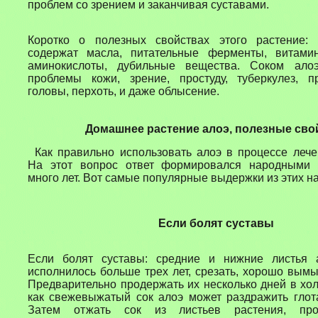
проблем со зрением и заканчивая суставами.
Коротко о
полезных
свойствах
этого растение
:
содержат масла, питательные ферменты, витами
аминокислоты, дубильные вещества. Соком ало
проблемы кожи, зрение, простуду, туберкулез, 
головы, перхоть, и даже облысение.
Домашн
ее растение
алоэ,
полезные сво
Как
правильно
использовать алоэ в
процессе
лече
На этот вопрос ответ формировался народными
много лет. Вот самые популярные выдержки из этих н
Если болят суставы
Если болят суставы: средние и нижние листья 
исполнилось больше трех лет, срезать, хорошо вымы
Предварительно продержать их несколько дней в хол
как свежевыжатый сок алоэ может раздражить глот
Затем отжать сок из листьев растения, про