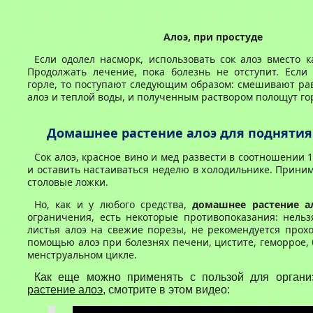
А
лоэ, при простуде
Если одолел насморк, использовать сок алоэ вместо к
Продолжать лечение, пока болезнь не отступит. Если
горле, то поступают следующим образом: смешивают ра
алоэ и теплой воды, и полученным раствором полощут го
Домашн
ее растение
алоэ для поднятия
Сок алоэ, красное вино и мед развести в соотношении 1
и оставить настаиваться неделю в холодильнике. Приним
столовые ложки.
Но, как и у любого средства,
д
омашн
ее растение
а
ограничения
, есть
некоторые
противопоказания: нельз
листья алоэ на свежие порезы, не рекомендуется прох
помощью алоэ при болезнях печени, цистите, геморрое,
менструальном цикле.
Как еще можно применять с пользой для орган
растение алоэ
, смотрите в этом видео: