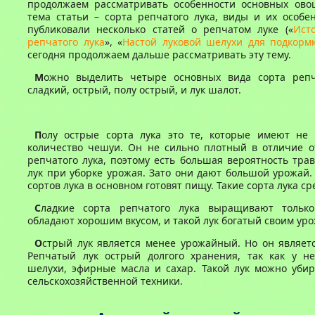
продолжаем рассматривать особенности основных ово
тема статьи – сорта репчатого лука, виды и их особе
публиковали несколько статей о репчатом луке («
Ист
репчатого лука
», «
Настой луковой шелухи для подкорм
сегодня продолжаем дальше рассматривать эту тему.
М
ожно выделить четыре основных вида сорта репч
сладкий, острый, полу острый, и лук шалот.
П
олу острые сорта лука это те, которые имеют не
количество чешуи. Он не сильно плотный в отличие от
репчатого лука, поэтому есть большая вероятность тра
лук при уборке урожая. Зато они дают большой урожай.
сортов лука в основном готовят пищу. Такие сорта лука с
С
ладкие сорта репчатого лука выращивают тольк
обладают хорошим вкусом, и такой лук богатый своим ур
О
стрый лук является менее урожайный. Но он являет
Репчатый лук острый долгого хранения, так как у не
шелухи, эфирные масла и сахар. Такой лук можно уби
сельскохозяйственной техники.