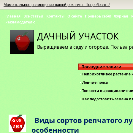
Моментальное размещение вашей рекламы. Попробовать!
Главная
Все статьи
Контакты
О сайте
Проверь себя!
Журнал
Рекламодателю
ДАЧНЫЙ УЧАСТОК
Выращиваем в саду и огороде. Польза р
Последние записи
Неприхотливое растение 
Ловчие пояса
Тонкости выращивания че
Как подготовить семена к 
Виды сортов репчатого лу
09
июл
особенности