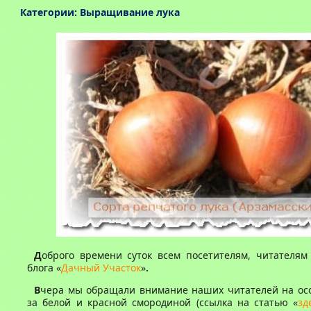
Категории:
Выращивание лука
Д
оброго времени суток всем посетителям, читателям
блога «
Дачный Участок
»
.
В
чера мы обращали внимание наших читателей на осо
за белой и красной смородиной (ссылка на статью «
зд