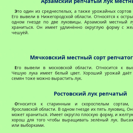
Арзамский репчатый лук мест
Э
то один из среднеспелых, а также урожайных сортов 
Его вывели в Нижегородской области. Относятся к остры
одном гнезде по две луковицы. Арзамский местный л
храниться. Он имеет удлинённо округлую форму с же
чешуёй.
Мячковский местный сорт репчатог
Е
го вывели в московской области. Относится к вы
Чешую лука имеет белый цвет. Хороший урожай даёт 
семян тоже можно вырастить лук.
Ростовский лук репчатый
О
тносится к старинным и скороспелым сортам,
Ярославской области. В одном гнезде их пять луковиц. О
может храниться. Имеет округло плоскую форму, и желт
хорош для того чтобы выращивать зелёный лук. Выса
или выборками.