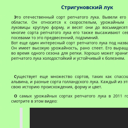
Стригуновский лук
Э
то отечественный сорт репчатого лука. Вывели его
области. Он относится к скороспелым, урожайным 
луковицы круглую форму, и весят они до восьмидесят
многие сорта репчатого лука его также высаживают се
посевами то это предвесенний, подзимний.
Вот еще один интересный сорт репчатого лука под назв
Он имеет высокую урожайность, рано спеет. Его выращ
во время одного сезона для репки. Хорошо может хранит
репчатого лука холодостойкий и устойчивый к болезням.
С
уществует еще множество сортов, таких как спасск
альвина, и разные сорта голландского лука. Каждый из э
свою историю происхождения, форму и цвет.
О
самых урожайных сортах репчатого лука в 2011 го
смотрите в этом видео: