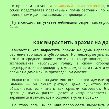
В прошлом выпуске «
Правильный полив растений
», 
собой представляет правильный полив растений, по к
принципам и дачным законам он проводится.
Ну а сегодня, вы узнаете небольшой секрет, как
вырас
даче
.
Как вырастить арахис на д
Считается, что
вырастить арахис на даче
нереальн
растение тропиков и субтропиков. Но, некоторые умел
его и в средней полосе России. В конце концов, ес
эксперимента небольшую грядку в своем огоро
подтвердить или опровергнуть утверждение о том, что 
арахис на даче или на приусадебном участке.
Вырастить арахис на даче можно через рассаду или 
Главное — он любит рыхлую, даже пушистую поч
объясняется, если знать как орешки созревают. Эт
зрелище. Кустик растет, цветет, а когда появляется 
зарывается в землю, где и созреют вкусные орешки.
По этому, если Вы решили попробовать вырастить а