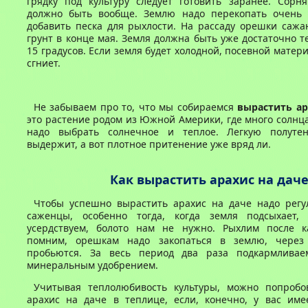
грядку под культуру следует готовить заранее. Сорн
должно быть вообще. Землю надо перекопать очень
добавить песка для рыхлости. На рассаду орешки сажа
грунт в конце мая. Земля должна быть уже достаточно т
15 градусов. Если земля будет холодной, посевной матер
сгниет.
Не забываем про то, что мы собираемся
вырастить ар
это растение родом из Южной Америки, где много солнца
надо выбрать солнечное и теплое. Легкую полуте
выдержит, а вот плотное притенение уже вряд ли.
Как вырастить арахис на дач
Чтобы успешно вырастить арахис на даче надо регу
саженцы, особенно тогда, когда земля подсыхает,
усердствуем, болото нам не нужно. Рыхлим после к
помним, орешкам надо закопаться в землю, через
пробьются. За весь период два раза подкармливае
минеральным удобрением.
Учитывая теплолюбивость культуры, можно попробо
арахис на даче в теплице, если, конечно, у вас имее