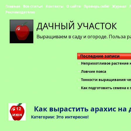
Главная
Все статьи
Контакты
О сайте
Проверь себя!
Журнал
Рекламодателю
ДАЧНЫЙ УЧАСТОК
Выращиваем в саду и огороде. Польза р
Последние записи
Неприхотливое растение 
Ловчие пояса
Тонкости выращивания че
Как подготовить семена к 
Как вырастить арахис на 
12
июн
Категории:
Это интересно!