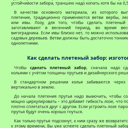
устойчивости забора, траншею надо копать хотя бы на 0,5
В качестве основного материала, из которого вы
плетение, традиционно применяются ветви вербы, ле
или ивы. Лозу, для того, чтобы сделать плетеный
заготавливают в весенний период, во время вес
вигоградника. Если ивы близко нет, то можно использов
садовых деревьев. Ветви должны быть достаточно тонки
однолетними.
Как сделать плетеный забор: изгот
Чтобы
сделать плетеный забор
, сначала надо сд
кольями с учётом толщины прутьев и дизайнерского реш
В стандартном решении колья забиваются через
вертикально в землю.
До начала плетения прутья надо вымочить, чтобы со
мощно циркулировать – это добавит гибкость лозе, что п
плотно сплетаться друг с другом. Если устроить лозе пар
прутья будут очень хорошо гнуться.
Как только прутья подсохнут, к ним сразу же возвратит
к этому времени, Вы уже успеете сделать плетеный забо