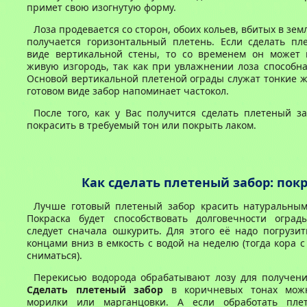
примет свою изогнутую форму.
Лоза продевается со сторон, обоих кольев, вбитых в зем
получается горизонтальный плетень. Если сделать пл
виде вертикальной стены, то со временем он может 
живую изгородь, так как при увлажнении лоза способна
Основой вертикальной плетеной ограды служат тонкие ж
готовом виде забор напоминает частокол.
После того, как у Вас получится сделать плетеный з
покрасить в требуемый тон или покрыть лаком.
Как сделать плетеный забор: пок
Лучше готовый плетеный забор красить натуральным
Покраска будет способствовать долговечности оград
следует сначала ошкурить. Для этого её надо погрузи
концами вниз в емкость с водой на неделю (тогда кора с
сниматься).
Перекисью водорода обрабатывают лозу для получени
Сделать плетеный забор
в коричневых тонах мож
морилки или марганцовки. А если обработать пле