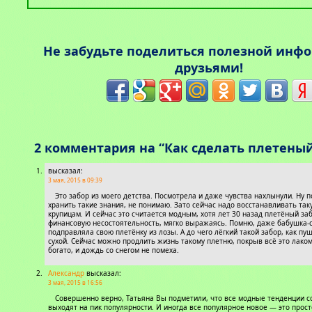
Не забудьте поделиться полезной инф
друзьями!
2 комментария на “Как сделать плетеный
высказал:
3 мая, 2015 в 09:39
Это забор из моего детства. Посмотрела и даже чувства нахлынули. Ну 
хранить такие знания, не понимаю. Зато сейчас надо восстанавливать так
крупицам. И сейчас это считается модным, хотя лет 30 назад плетёный за
финансовую несостоятельность, мягко выражаясь. Помню, даже бабушка-
подправляла свою плетёнку из лозы. А до чего лёгкий такой забор, как пу
сухой. Сейчас можно продлить жизнь такому плетню, покрыв всё это лаком
богато, и дождь со снегом не помеха.
Александр
высказал:
3 мая, 2015 в 16:56
Совершенно верно, Татьяна Вы подметили, что все модные тенденции с
выходят на пик популярности. И иногда все популярное новое — это прос