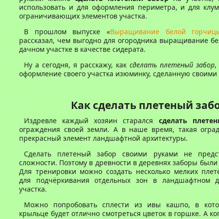
использовать и для оформления периметра, и для клум
ограничивающих элементов участка.
В прошлом выпуске «
Выращивание белой горчиц
рассказал, чем выгодно для огородника выращивание б
дачном участке в качестве сидерата.
Ну а сегодня, я расскажу, как
сделать плетеный забор
,
оформление своего участка изюминку, сделанную своими 
Как сделать плетеный заб
Издревле каждый хозяин старался
сделать плете
ограждения своей земли. А в наше время, такая оград
прекрасный элемент ландшафтной архитектуры.
Сделать плетеный забор своими руками не предст
сложности. Поэтому в древности в деревнях заборы были
Для тренировки можно создать несколько мелких плет
для подчёркивания отдельных зон в ландшафтном д
участка.
Можно попробовать сплести из ивы кашпо, в кот
крыльце будет отлично смотреться цветок в горшке. А ко