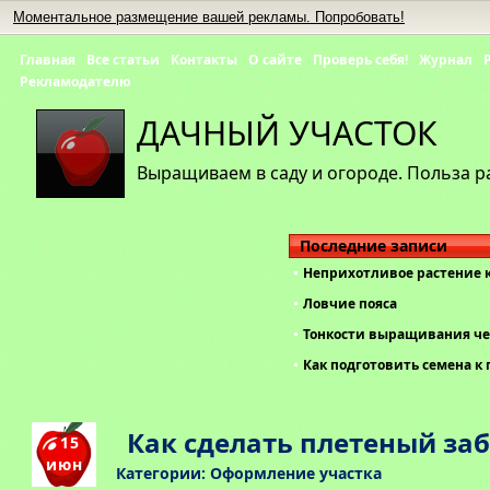
Моментальное размещение вашей рекламы. Попробовать!
Главная
Все статьи
Контакты
О сайте
Проверь себя!
Журнал
Рекламодателю
ДАЧНЫЙ УЧАСТОК
Выращиваем в саду и огороде. Польза р
Последние записи
Неприхотливое растение 
Ловчие пояса
Тонкости выращивания че
Как подготовить семена к 
Как сделать плетеный за
15
июн
Категории:
Оформление участка