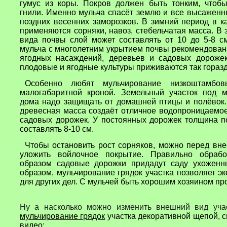
гумус из коры. Покров должен быть тонким, чтобы
гнили. Именно мульча спасёт землю и все высаженн
поздних весенних заморозков. В зимний период в к
применяются сорняки, навоз, стебельчатая масса. В 
вида почвы слой может составлять от 10 до 5-8 с
мульча с многолетним укрытием почвы рекомендован
ягодных насаждений, деревьев и садовых дороже
плодовые и ягодные культуры приживаются так гораз
Особенно любят мульчирование низкоштамбо
малогабаритной кроной. Земельный участок под м
дома надо защищать от домашней птицы и полёвок.
древесная масса создаёт отличное водопроницаемо
садовых дорожек. У постоянных дорожек толщина п
составлять 8-10 см.
Чтобы остановить рост сорняков, можно перед вн
уложить войлочное покрытие. Правильно обраб
образом садовые дорожки придадут саду ухоженн
образом, мульчирование грядок участка позволяет э
для других дел. С мульчей быть хорошим хозяином про
Ну а насколько можно изменить внешний вид уча
мульчирование грядок
участка декоративной щепой, с
видео: