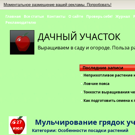
Моментальное размещение вашей рекламы. Попробовать!
Главная
Все статьи
Контакты
О сайте
Проверь себя!
Журнал
Рекламодателю
ДАЧНЫЙ УЧАСТОК
Выращиваем в саду и огороде. Польза р
Последние записи
Неприхотливое растение 
Ловчие пояса
Тонкости выращивания че
Как подготовить семена к 
Мульчирование грядок уч
27
июл
Категории:
Особенности посадки растений