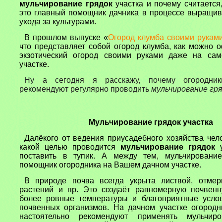
мульчирование грядок
участка и почему считается
это главный помощник дачника в процессе выращив
ухода за культурами.
В прошлом выпуске «
Огород клумба своими рукам
что представляет собой огород клумба, как можно 
экзотический огород своими руками даже на са
участке.
Ну а сегодня я расскажу, почему огородни
рекомендуют регулярно проводить
мульчирование гр
Мульчирование грядок участка
Далёкого от ведения приусадебного хозяйства чел
какой целью проводится
мульчирование грядок
у
поставить в тупик. А между тем, мульчировани
помощник огородника на Вашем дачном участке.
В природе почва всегда укрыта листвой, отме
растений и пр. Это создаёт равномерную почвенн
более ровные температуры и благоприятные усло
почвенных организмов. На дачном участке огородн
настоятельно рекомендуют применять мульчиро