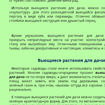
от чужих глаз поможет девичий виноград.
И
спользуя вьющиеся растения для дачи, можно с
«скульптуру». Для этого разноцветной вьющейся фасол
перголу в виде куба или пирамиды. Отлично обовью
столбики вьющаяся настурция или душистый перец.
К
роме украшения, вьющиеся растения для дачи
прикрыть неприглядные места на участке: хозпострой
стену или выгребную яму. Отличными помощниками д
тыквы, кабачки декоративные и настоящие, клематисы и 
Вьющиеся растения для дачи
Н
екоторые садоводы стали иначе использовать свойств
растений. Многие садоводы-огородники пускают
вьющ
для дачи
не по опоре вверх, а дают возможность стелитьс
плющ может завить всю землю под деревьями, со
зелёный газон и, при этом, «выжив» оттуда все сорняки. 
рационально.
С
помощью вьющихся растений для дачи можно создать
зелёную архитектурную форму. Для этого, по металлическ