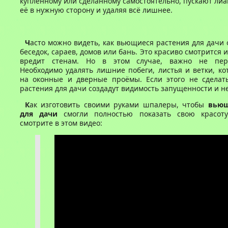
купленному или сделанному самостоятельно, пускают лиа
её в нужную сторону и удаляя всё лишнее.
Ч
асто можно видеть, как вьющиеся растения для дачи
беседок, сараев, домов или бань. Это красиво смотрится
вредит стенам. Но в этом случае, важно не переу
Необходимо удалять лишние побеги, листья и ветки, к
на оконные и дверные проёмы. Если этого не сделат
растения для дачи создадут видимость запущенности и н
К
ак изготовить своими руками шпалеры, чтобы
вьющ
для дачи
смогли полностью показать свою красоту
смотрите в этом видео: