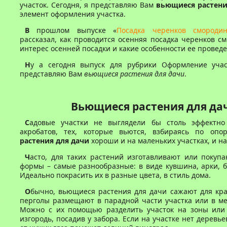
участок. Сегодня, я представляю Вам
вьющиеся растени
элемент оформления участка.
В
прошлом выпуске «
Посадка черенков смороди
рассказал, как проводится осенняя посадка черенков с
интерес осенней посадки и какие особенности ее проведе
Н
у а сегодня выпуск для рубрики Оформление учас
представляю Вам
вьющиеся растения для дачи
.
Вьющиеся растения для да
С
адовые участки не выглядели бы столь эффектно
акробатов, тех, которые вьются, взбираясь по оп
растения для дачи
хороши и на маленьких участках, и н
Ч
асто, для таких растений изготавливают или покуп
формы – самые разнообразные: в виде кувшина, арки, б
Идеально покрасить их в разные цвета, в стиль дома.
О
бычно, вьющиеся растения для дачи сажают для кра
перголы размещают в парадной части участка или в ме
Можно с их помощью разделить участок на зоны или
изгородь, посадив у забора. Если на участке нет деревье