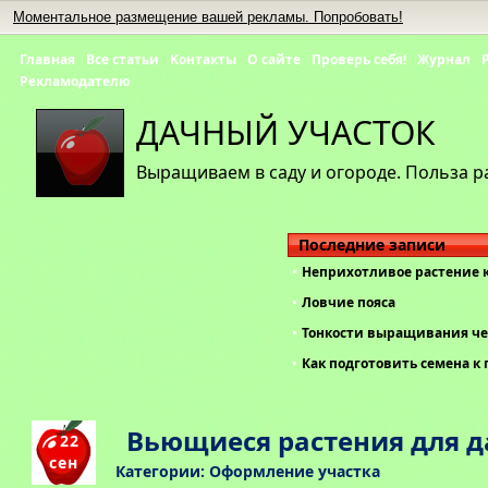
Моментальное размещение вашей рекламы. Попробовать!
Главная
Все статьи
Контакты
О сайте
Проверь себя!
Журнал
Рекламодателю
ДАЧНЫЙ УЧАСТОК
Выращиваем в саду и огороде. Польза р
Последние записи
Неприхотливое растение 
Ловчие пояса
Тонкости выращивания че
Как подготовить семена к 
Вьющиеся растения для 
22
сен
Категории:
Оформление участка